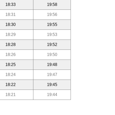
18:33
19:58
18:31
19:56
18:30
19:55
18:29
19:53
18:28
19:52
18:26
19:50
18:25
19:48
18:24
19:47
18:22
19:45
18:21
19:44