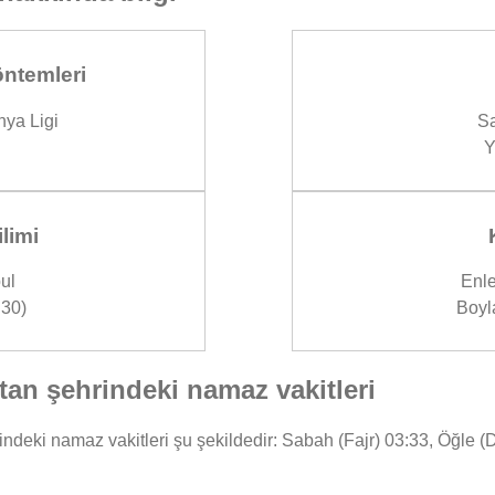
ntemleri
ya Ligi
Sa
Y
limi
ul
Enle
30)
Boyl
an şehrindeki namaz vakitleri
deki namaz vakitleri şu şekildedir: Sabah (Fajr) 03:33, Öğle (D