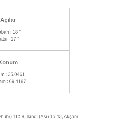
Açılar
bah : 18 °
atsı : 17 °
Konum
m : 35.0461
am : 69.4187
huhr) 11:58, İkindi (Asr) 15:43, Akşam