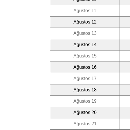
Ağustos 11
Ağustos 12
Ağustos 13
Ağustos 14
Ağustos 15
Ağustos 16
Ağustos 17
Ağustos 18
Ağustos 19
Ağustos 20
Ağustos 21