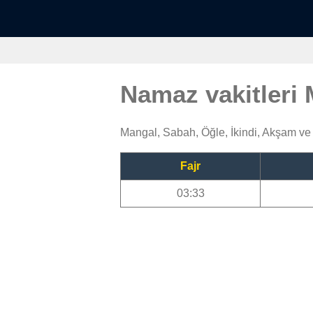
Namaz vakitleri
Mangal, Sabah, Öğle, İkindi, Akşam ve
Fajr
03:33