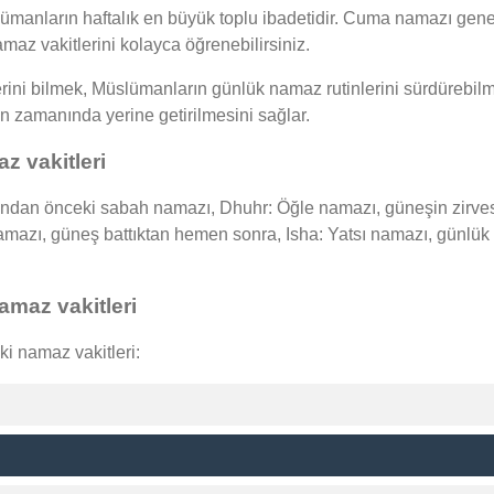
nların haftalık en büyük toplu ibadetidir. Cuma namazı genelli
az vakitlerini kolayca öğrenebilirsiniz.
ini bilmek, Müslümanların günlük namaz rutinlerini sürdürebilme
rin zamanında yerine getirilmesini sağlar.
z vakitleri
dan önceki sabah namazı, Dhuhr: Öğle namazı, güneşin zirvesi
 namazı, güneş battıktan hemen sonra, Isha: Yatsı namazı, günl
maz vakitleri
i namaz vakitleri: