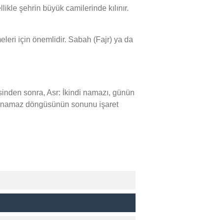
kle şehrin büyük camilerinde kılınır.
leri için önemlidir. Sabah (Fajr) ya da
nden sonra, Asr: İkindi namazı, günün
ük namaz döngüsünün sonunu işaret