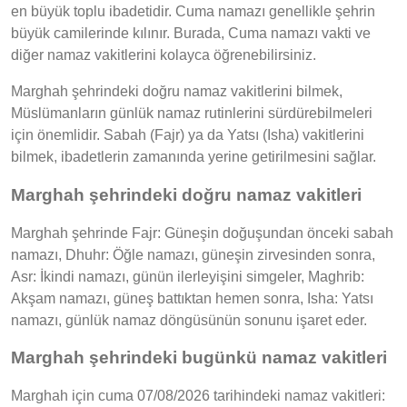
en büyük toplu ibadetidir. Cuma namazı genellikle şehrin
büyük camilerinde kılınır. Burada, Cuma namazı vakti ve
diğer namaz vakitlerini kolayca öğrenebilirsiniz.
Marghah şehrindeki doğru namaz vakitlerini bilmek,
Müslümanların günlük namaz rutinlerini sürdürebilmeleri
için önemlidir. Sabah (Fajr) ya da Yatsı (Isha) vakitlerini
bilmek, ibadetlerin zamanında yerine getirilmesini sağlar.
Marghah şehrindeki doğru namaz vakitleri
Marghah şehrinde Fajr: Güneşin doğuşundan önceki sabah
namazı, Dhuhr: Öğle namazı, güneşin zirvesinden sonra,
Asr: İkindi namazı, günün ilerleyişini simgeler, Maghrib:
Akşam namazı, güneş battıktan hemen sonra, Isha: Yatsı
namazı, günlük namaz döngüsünün sonunu işaret eder.
Marghah şehrindeki bugünkü namaz vakitleri
Marghah için cuma 07/08/2026 tarihindeki namaz vakitleri: