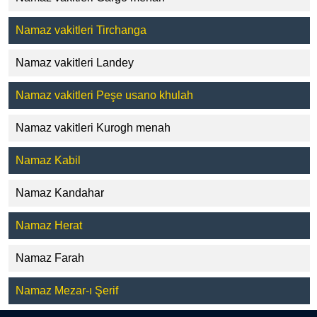
Namaz vakitleri Tirchanga
Namaz vakitleri Landey
Namaz vakitleri Peşe usano khulah
Namaz vakitleri Kurogh menah
Namaz Kabil
Namaz Kandahar
Namaz Herat
Namaz Farah
Namaz Mezar-ı Şerif