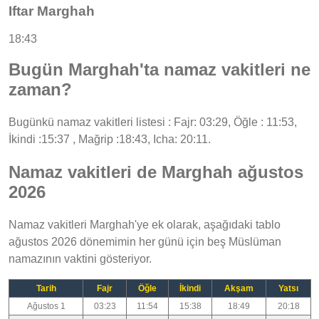
Iftar Marghah
18:43
Bugün Marghah'ta namaz vakitleri ne
zaman?
Bugünkü namaz vakitleri listesi : Fajr: 03:29, Öğle : 11:53,
İkindi :15:37 , Mağrip :18:43, Icha: 20:11.
Namaz vakitleri de Marghah ağustos
2026
Namaz vakitleri Marghah'ye ek olarak, aşağıdaki tablo
ağustos 2026 dönemimin her günü için beş Müslüman
namazının vaktini gösteriyor.
Tarih
Fajr
Öğle
İkindi
Akşam
Yatsı
Ağustos 1
03:23
11:54
15:38
18:49
20:18