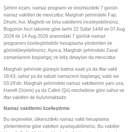
Şehrin ezanı, namaz programı ve önümüzdeki 7 günün
namaz vakitleri de mevcuttur. Marghah şehrindeki Fajr,
Dhuhr, Asr, Maghrib ve Isha vakitlerini inceleyebilirsiniz.
Bugünün hicri takvime göre tarihi 22 Safar 1448 ve 07 Aug
2026 ile 14 Aug 2026 arasındaki 7 günlük namaz
programını özelleştirilebilir hesaplama yöntemleri ile
görüntüleyebilirsiniz. Ayrıca, Marghah şehrindeki Zaval
zamanlarının başlangıç ve bitiş detayları da mevcuttur.
Marghah şehrinde güneşin batma saati ya da iftar vakti
18:43, sahur ya da sabah namazının başlangıç vakti ise
03:29'dir. Marghah şehrindeki namaz vakitlerinin yanı sıra,
Hanefi (Sünni) ya da Caferi (Şii) mezhebine göre sahur ve
iftar vakitleri de bulunmaktadır.
Namaz vakitlerini özelleştirme
Bu seçenekle, ülkenizdeki namaz vakti hesaplama
yöntemlerine göre vakitleri ayarlayabilirsiniz. Bu vakitler