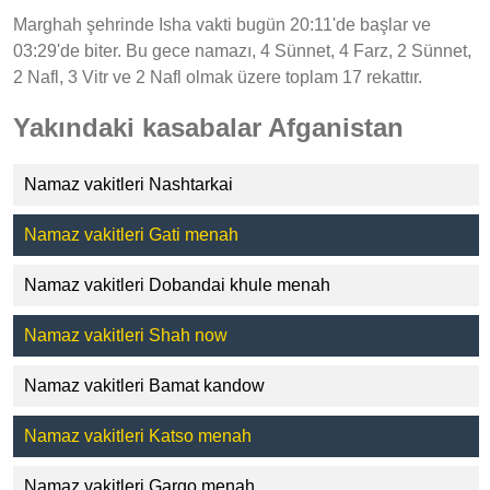
Marghah şehrinde Isha vakti bugün 20:11'de başlar ve
03:29'de biter. Bu gece namazı, 4 Sünnet, 4 Farz, 2 Sünnet,
2 Nafl, 3 Vitr ve 2 Nafl olmak üzere toplam 17 rekattır.
Yakındaki kasabalar Afganistan
Namaz vakitleri Nashtarkai
Namaz vakitleri Gati menah
Namaz vakitleri Dobandai khule menah
Namaz vakitleri Shah now
Namaz vakitleri Bamat kandow
Namaz vakitleri Katso menah
Namaz vakitleri Gargo menah