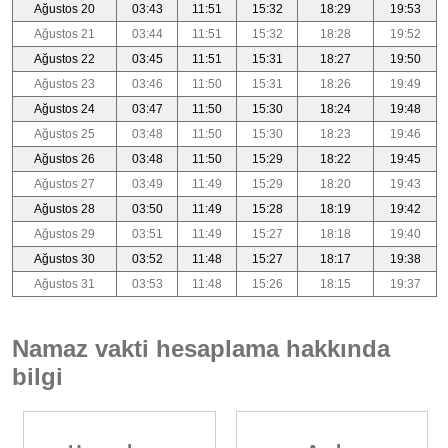
Ağustos 20
03:43
11:51
15:32
18:29
19:53
Ağustos 21
03:44
11:51
15:32
18:28
19:52
Ağustos 22
03:45
11:51
15:31
18:27
19:50
Ağustos 23
03:46
11:50
15:31
18:26
19:49
Ağustos 24
03:47
11:50
15:30
18:24
19:48
Ağustos 25
03:48
11:50
15:30
18:23
19:46
Ağustos 26
03:48
11:50
15:29
18:22
19:45
Ağustos 27
03:49
11:49
15:29
18:20
19:43
Ağustos 28
03:50
11:49
15:28
18:19
19:42
Ağustos 29
03:51
11:49
15:27
18:18
19:40
Ağustos 30
03:52
11:48
15:27
18:17
19:38
Ağustos 31
03:53
11:48
15:26
18:15
19:37
Namaz vakti hesaplama hakkında
bilgi