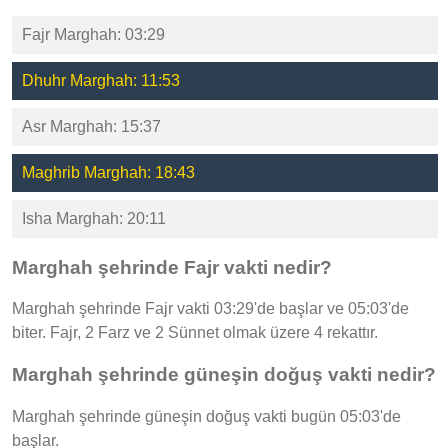
Fajr Marghah: 03:29
Dhuhr Marghah: 11:53
Asr Marghah: 15:37
Maghrib Marghah: 18:43
Isha Marghah: 20:11
Marghah şehrinde Fajr vakti nedir?
Marghah şehrinde Fajr vakti 03:29'de başlar ve 05:03'de
biter. Fajr, 2 Farz ve 2 Sünnet olmak üzere 4 rekattır.
Marghah şehrinde güneşin doğuş vakti nedir?
Marghah şehrinde güneşin doğuş vakti bugün 05:03'de
başlar.