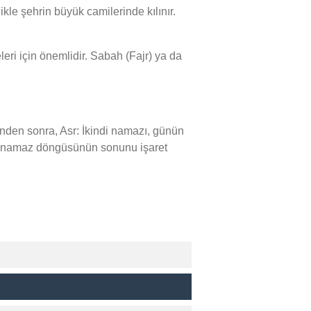
le şehrin büyük camilerinde kılınır.
ri için önemlidir. Sabah (Fajr) ya da
den sonra, Asr: İkindi namazı, günün
ük namaz döngüsünün sonunu işaret