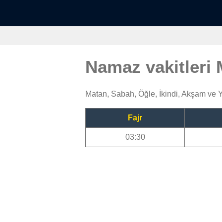
Namaz vakitleri
Matan, Sabah, Öğle, İkindi, Akşam ve 
Fajr
03:30