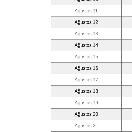
Ağustos 11
Ağustos 12
Ağustos 13
Ağustos 14
Ağustos 15
Ağustos 16
Ağustos 17
Ağustos 18
Ağustos 19
Ağustos 20
Ağustos 21