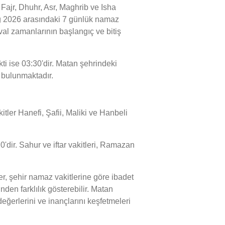
ajr, Dhuhr, Asr, Maghrib ve Isha
Aug 2026 arasındaki 7 günlük namaz
val zamanlarının başlangıç ve bitiş
i ise 03:30'dir. Matan şehrindeki
e bulunmaktadır.
tler Hanefi, Şafii, Maliki ve Hanbeli
'dir. Sahur ve iftar vakitleri, Ramazan
r, şehir namaz vakitlerine göre ibadet
den farklılık gösterebilir. Matan
eğerlerini ve inançlarını keşfetmeleri