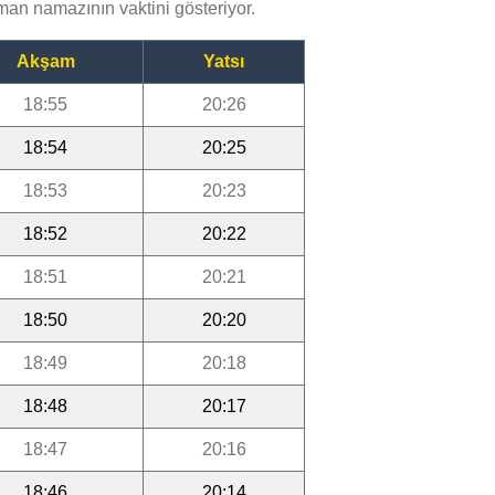
an namazının vaktini gösteriyor.
Akşam
Yatsı
18:55
20:26
18:54
20:25
18:53
20:23
18:52
20:22
18:51
20:21
18:50
20:20
18:49
20:18
18:48
20:17
18:47
20:16
18:46
20:14