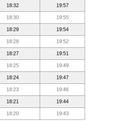
18:32
19:57
18:30
19:55
18:29
19:54
18:28
19:52
18:27
19:51
18:25
19:49
18:24
19:47
18:23
19:46
18:21
19:44
18:20
19:43