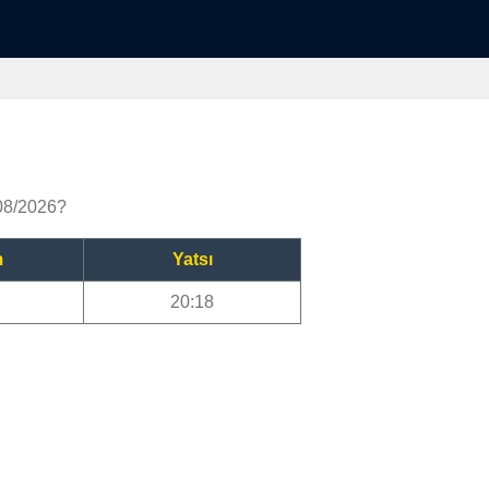
/08/2026?
m
Yatsı
20:18