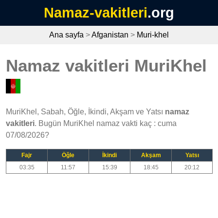
Namaz-vakitleri
.org
Ana sayfa
>
Afganistan
>
Muri-khel
Namaz vakitleri MuriKhel
MuriKhel, Sabah, Öğle, İkindi, Akşam ve Yatsı
namaz
vakitleri
. Bugün MuriKhel namaz vakti kaç : cuma
07/08/2026?
Fajr
Öğle
İkindi
Akşam
Yatsı
03:35
11:57
15:39
18:45
20:12