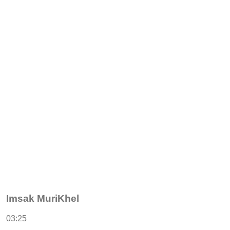
Imsak MuriKhel
03:25