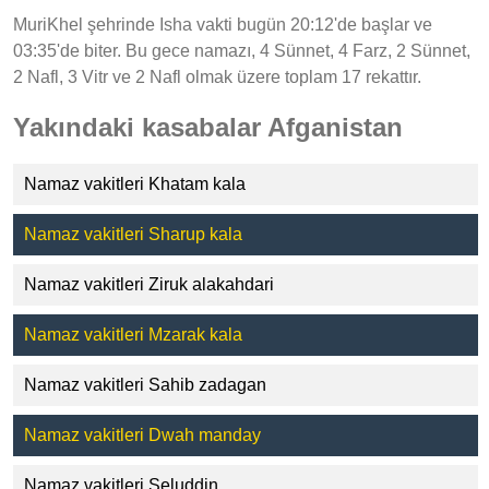
MuriKhel şehrinde Isha vakti bugün 20:12'de başlar ve
03:35'de biter. Bu gece namazı, 4 Sünnet, 4 Farz, 2 Sünnet,
2 Nafl, 3 Vitr ve 2 Nafl olmak üzere toplam 17 rekattır.
Yakındaki kasabalar Afganistan
Namaz vakitleri Khatam kala
Namaz vakitleri Sharup kala
Namaz vakitleri Ziruk alakahdari
Namaz vakitleri Mzarak kala
Namaz vakitleri Sahib zadagan
Namaz vakitleri Dwah manday
Namaz vakitleri Seluddin