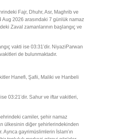
indeki Fajr, Dhuhr, Asr, Maghrib ve
e 14 Aug 2026 arasındaki 7 günlük namaz
indeki Zaval zamanlarının başlangıç ve
ngıç vakti ise 03:31'dir. NiyaziParwan
vakitleri de bulunmaktadır.
tler Hanefi, Şafii, Maliki ve Hanbeli
 03:21'dir. Sahur ve iftar vakitleri,
ehrindeki camiler, şehir namaz
n ülkesinin diğer şehirlerindekinden
r. Ayrıca gayrimüslimlerin İslam'ın