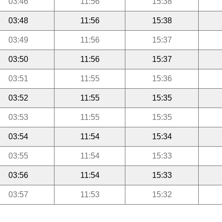
03:46
11:56
15:38
03:48
11:56
15:38
03:49
11:56
15:37
03:50
11:56
15:37
03:51
11:55
15:36
03:52
11:55
15:35
03:53
11:55
15:35
03:54
11:54
15:34
03:55
11:54
15:33
03:56
11:54
15:33
03:57
11:53
15:32