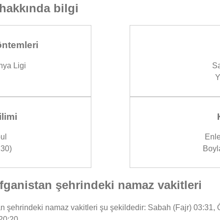
hakkında bilgi
ntemleri
ya Ligi
Sa
Y
limi
ul
Enle
30)
Boyl
ganistan şehrindeki namaz vakitleri
ehrindeki namaz vakitleri şu şekildedir: Sabah (Fajr) 03:31, Öğ
20:20.