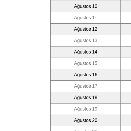
Ağustos 10
Ağustos 11
Ağustos 12
Ağustos 13
Ağustos 14
Ağustos 15
Ağustos 16
Ağustos 17
Ağustos 18
Ağustos 19
Ağustos 20