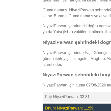
değerlerini ve inançlarını keşfetmeleri 
Cuma namazı, NiyaziParwan şehrindeki 
kılınır. Burada, Cuma namazı vakti ve d
NiyaziParwan şehrindeki doğru namaz va
ya da Yatsı (Isha) vakitlerini bilmek, i
NiyaziParwan şehrindeki doğr
NiyaziParwan şehrinde Fajr: Güneşin d
günün ilerleyişini simgeler, Maghrib:
işaret eder.
NiyaziParwan şehrindeki bugü
NiyaziParwan için cuma 07/08/2026 tari
Fajr NiyaziParwan: 03:31
Dhuhr NiyaziParwan: 11:59