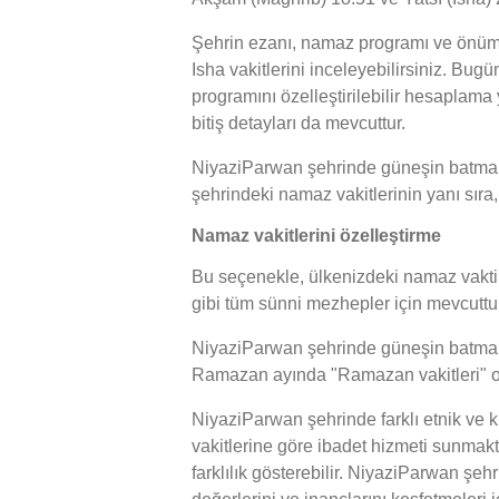
Şehrin ezanı, namaz programı ve önümü
Isha vakitlerini inceleyebilirsiniz. Bu
programını özelleştirilebilir hesaplama
bitiş detayları da mevcuttur.
NiyaziParwan şehrinde güneşin batma sa
şehrindeki namaz vakitlerinin yanı sıra,
Namaz vakitlerini özelleştirme
Bu seçenekle, ülkenizdeki namaz vakti h
gibi tüm sünni mezhepler için mevcuttur
NiyaziParwan şehrinde güneşin batma saat
Ramazan ayında "Ramazan vakitleri" ola
NiyaziParwan şehrinde farklı etnik ve
vakitlerine göre ibadet hizmeti sunmak
farklılık gösterebilir. NiyaziParwan şeh