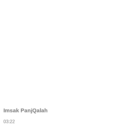
Imsak PanjQalah
03:22