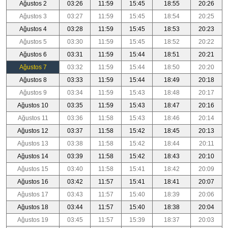
Ağustos 2
03:26
11:59
15:45
18:55
20:26
Ağustos 3
03:27
11:59
15:45
18:54
20:25
Ağustos 4
03:28
11:59
15:45
18:53
20:23
Ağustos 5
03:30
11:59
15:45
18:52
20:22
Ağustos 6
03:31
11:59
15:44
18:51
20:21
Ağustos 7
03:32
11:59
15:44
18:50
20:20
Ağustos 8
03:33
11:59
15:44
18:49
20:18
Ağustos 9
03:34
11:59
15:43
18:48
20:17
Ağustos 10
03:35
11:59
15:43
18:47
20:16
Ağustos 11
03:36
11:58
15:43
18:46
20:14
Ağustos 12
03:37
11:58
15:42
18:45
20:13
Ağustos 13
03:38
11:58
15:42
18:44
20:11
Ağustos 14
03:39
11:58
15:42
18:43
20:10
Ağustos 15
03:40
11:58
15:41
18:42
20:09
Ağustos 16
03:42
11:57
15:41
18:41
20:07
Ağustos 17
03:43
11:57
15:40
18:39
20:06
Ağustos 18
03:44
11:57
15:40
18:38
20:04
Ağustos 19
03:45
11:57
15:39
18:37
20:03