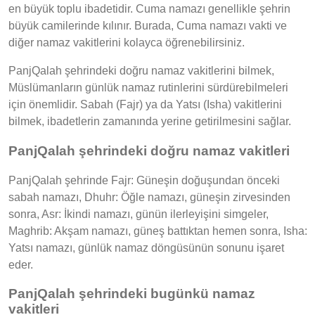
en büyük toplu ibadetidir. Cuma namazı genellikle şehrin
büyük camilerinde kılınır. Burada, Cuma namazı vakti ve
diğer namaz vakitlerini kolayca öğrenebilirsiniz.
PanjQalah şehrindeki doğru namaz vakitlerini bilmek,
Müslümanların günlük namaz rutinlerini sürdürebilmeleri
için önemlidir. Sabah (Fajr) ya da Yatsı (Isha) vakitlerini
bilmek, ibadetlerin zamanında yerine getirilmesini sağlar.
PanjQalah şehrindeki doğru namaz vakitleri
PanjQalah şehrinde Fajr: Güneşin doğuşundan önceki
sabah namazı, Dhuhr: Öğle namazı, güneşin zirvesinden
sonra, Asr: İkindi namazı, günün ilerleyişini simgeler,
Maghrib: Akşam namazı, güneş battıktan hemen sonra, Isha:
Yatsı namazı, günlük namaz döngüsünün sonunu işaret
eder.
PanjQalah şehrindeki bugünkü namaz
vakitleri