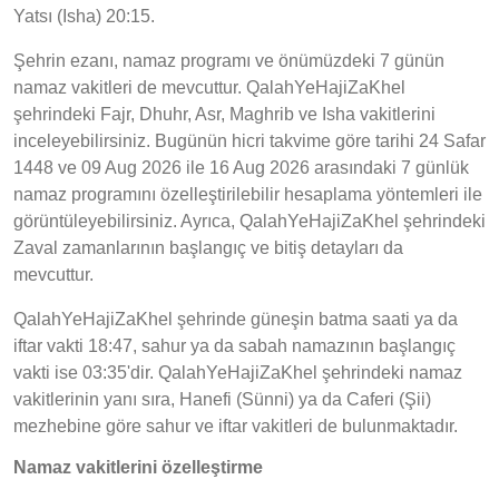
Yatsı (Isha) 20:15.
Şehrin ezanı, namaz programı ve önümüzdeki 7 günün
namaz vakitleri de mevcuttur. QalahYeHajiZaKhel
şehrindeki Fajr, Dhuhr, Asr, Maghrib ve Isha vakitlerini
inceleyebilirsiniz. Bugünün hicri takvime göre tarihi 24 Safar
1448 ve 09 Aug 2026 ile 16 Aug 2026 arasındaki 7 günlük
namaz programını özelleştirilebilir hesaplama yöntemleri ile
görüntüleyebilirsiniz. Ayrıca, QalahYeHajiZaKhel şehrindeki
Zaval zamanlarının başlangıç ve bitiş detayları da
mevcuttur.
QalahYeHajiZaKhel şehrinde güneşin batma saati ya da
iftar vakti 18:47, sahur ya da sabah namazının başlangıç
vakti ise 03:35'dir. QalahYeHajiZaKhel şehrindeki namaz
vakitlerinin yanı sıra, Hanefi (Sünni) ya da Caferi (Şii)
mezhebine göre sahur ve iftar vakitleri de bulunmaktadır.
Namaz vakitlerini özelleştirme