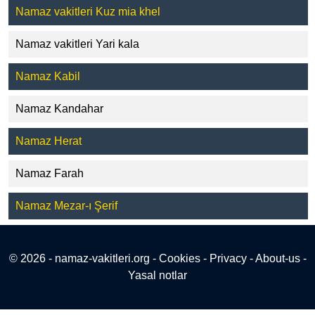
Namaz vakitleri Kuz mia khel
Namaz vakitleri Yari kala
Namaz Kabil
Namaz Kandahar
Namaz Herat
Namaz Farah
Namaz Mezar-ı Şerif
© 2026 - namaz-vakitleri.org -
Cookies
-
Privacy
-
About-us
-
Yasal notlar