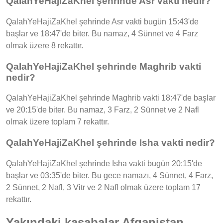
QalahYeHajiZaKhel şehrinde Asr vakti nedir?
QalahYeHajiZaKhel şehrinde Asr vakti bugün 15:43'de
başlar ve 18:47'de biter. Bu namaz, 4 Sünnet ve 4 Farz
olmak üzere 8 rekattır.
QalahYeHajiZaKhel şehrinde Maghrib vakti
nedir?
QalahYeHajiZaKhel şehrinde Maghrib vakti 18:47'de başlar
ve 20:15'de biter. Bu namaz, 3 Farz, 2 Sünnet ve 2 Nafl
olmak üzere toplam 7 rekattır.
QalahYeHajiZaKhel şehrinde Isha vakti nedir?
QalahYeHajiZaKhel şehrinde Isha vakti bugün 20:15'de
başlar ve 03:35'de biter. Bu gece namazı, 4 Sünnet, 4 Farz,
2 Sünnet, 2 Nafl, 3 Vitr ve 2 Nafl olmak üzere toplam 17
rekattır.
Yakındaki kasabalar Afganistan