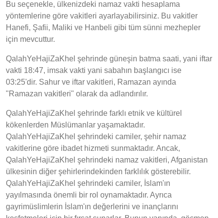
Bu seçenekle, ülkenizdeki namaz vakti hesaplama
yöntemlerine göre vakitleri ayarlayabilirsiniz. Bu vakitler
Hanefi, Şafii, Maliki ve Hanbeli gibi tüm sünni mezhepler
için mevcuttur.
QalahYeHajiZaKhel şehrinde güneşin batma saati, yani iftar
vakti 18:47, imsak vakti yani sabahın başlangıcı ise
03:25'dir. Sahur ve iftar vakitleri, Ramazan ayında
"Ramazan vakitleri" olarak da adlandırılır.
QalahYeHajiZaKhel şehrinde farklı etnik ve kültürel
kökenlerden Müslümanlar yaşamaktadır.
QalahYeHajiZaKhel şehrindeki camiler, şehir namaz
vakitlerine göre ibadet hizmeti sunmaktadır. Ancak,
QalahYeHajiZaKhel şehrindeki namaz vakitleri, Afganistan
ülkesinin diğer şehirlerindekinden farklılık gösterebilir.
QalahYeHajiZaKhel şehrindeki camiler, İslam'ın
yayılmasında önemli bir rol oynamaktadır. Ayrıca
gayrimüslimlerin İslam'ın değerlerini ve inançlarını