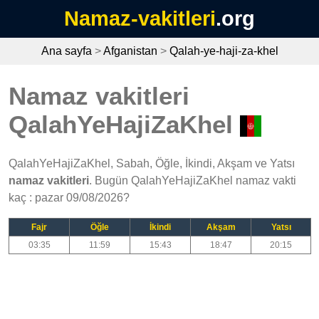
Namaz-vakitleri
.org
Ana sayfa
>
Afganistan
>
Qalah-ye-haji-za-khel
Namaz vakitleri
QalahYeHajiZaKhel
QalahYeHajiZaKhel, Sabah, Öğle, İkindi, Akşam ve Yatsı
namaz vakitleri
. Bugün QalahYeHajiZaKhel namaz vakti
kaç : pazar 09/08/2026?
Fajr
Öğle
İkindi
Akşam
Yatsı
03:35
11:59
15:43
18:47
20:15