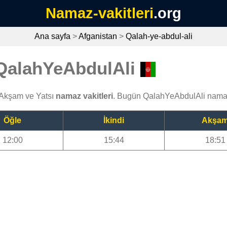
Namaz-vakitleri
.org
Ana sayfa
>
Afganistan
>
Qalah-ye-abdul-ali
 QalahYeAbdulAli
 Akşam ve Yatsı
namaz vakitleri
. Bugün QalahYeAbdulAli namaz
Öğle
İkindi
Akşa
12:00
15:44
18:51