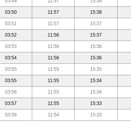
03:49
11:57
15:39
03:50
11:57
15:38
03:51
11:57
15:37
03:52
11:56
15:37
03:53
11:56
15:36
03:54
11:56
15:36
03:55
11:55
15:35
03:55
11:55
15:34
03:56
11:55
15:34
03:57
11:55
15:33
03:58
11:54
15:33