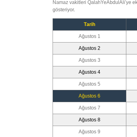
Namaz vakitleri QalahYeAbdulAli'ye ek
gösteriyor.
Tarih
Ağustos 1
Ağustos 2
Ağustos 3
Ağustos 4
Ağustos 5
Ağustos 6
Ağustos 7
Ağustos 8
Ağustos 9