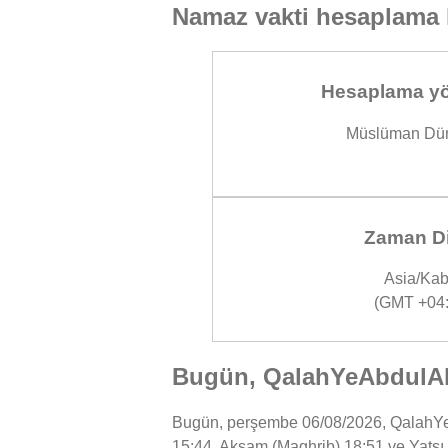
Namaz vakti hesaplama 
Hesaplama yö
Müslüman Dün
Zaman Di
Asia/Kab
(GMT +04:
Bugün, QalahYeAbdulAli,
Bugün, perşembe 06/08/2026, QalahYeAbd
15:44, Akşam (Maghrib) 18:51 ve Yatsı 