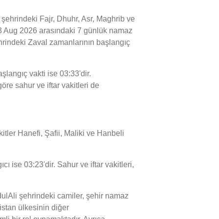
ehrindeki Fajr, Dhuhr, Asr, Maghrib ve
e 13 Aug 2026 arasındaki 7 günlük namaz
ehrindeki Zaval zamanlarının başlangıç
langıç vakti ise 03:33'dir.
re sahur ve iftar vakitleri de
tler Hanefi, Şafii, Maliki ve Hanbeli
 ise 03:23'dir. Sahur ve iftar vakitleri,
lAli şehrindeki camiler, şehir namaz
stan ülkesinin diğer