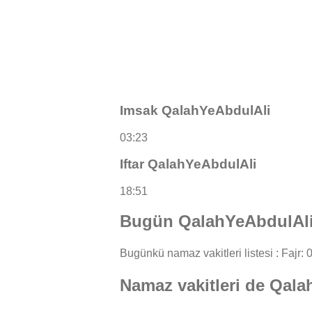
Imsak QalahYeAbdulAli
03:23
Iftar QalahYeAbdulAli
18:51
Bugün QalahYeAbdulAli'
Bugünkü namaz vakitleri listesi : Fajr: 0
Namaz vakitleri de Qal