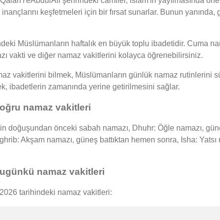
ir. QalahYeAbdulAli şehrindeki camiler, İslam'ın yayılmasında öne
 inançlarını keşfetmeleri için bir fırsat sunarlar. Bunun yanında
ki Müslümanların haftalık en büyük toplu ibadetidir. Cuma na
ı vakti ve diğer namaz vakitlerini kolayca öğrenebilirsiniz.
 vakitlerini bilmek, Müslümanların günlük namaz rutinlerini sü
mek, ibadetlerin zamanında yerine getirilmesini sağlar.
oğru namaz vakitleri
n doğuşundan önceki sabah namazı, Dhuhr: Öğle namazı, güneşi
Maghrib: Akşam namazı, güneş battıktan hemen sonra, Isha: Yat
ugünkü namaz vakitleri
026 tarihindeki namaz vakitleri: