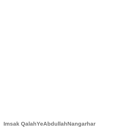
Imsak QalahYeAbdullahNangarhar