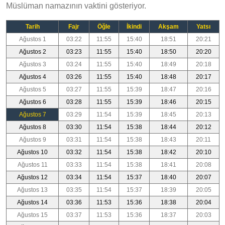
Müslüman namazının vaktini gösteriyor.
Tarih
Fajr
Öğle
İkindi
Akşam
Yatsı
Ağustos 1
03:22
11:55
15:40
18:51
20:21
Ağustos 2
03:23
11:55
15:40
18:50
20:20
Ağustos 3
03:24
11:55
15:40
18:49
20:18
Ağustos 4
03:26
11:55
15:40
18:48
20:17
Ağustos 5
03:27
11:55
15:39
18:47
20:16
Ağustos 6
03:28
11:55
15:39
18:46
20:15
Ağustos 7
03:29
11:54
15:39
18:45
20:13
Ağustos 8
03:30
11:54
15:38
18:44
20:12
Ağustos 9
03:31
11:54
15:38
18:43
20:11
Ağustos 10
03:32
11:54
15:38
18:42
20:10
Ağustos 11
03:33
11:54
15:38
18:41
20:08
Ağustos 12
03:34
11:54
15:37
18:40
20:07
Ağustos 13
03:35
11:54
15:37
18:39
20:05
Ağustos 14
03:36
11:53
15:36
18:38
20:04
Ağustos 15
03:37
11:53
15:36
18:37
20:03