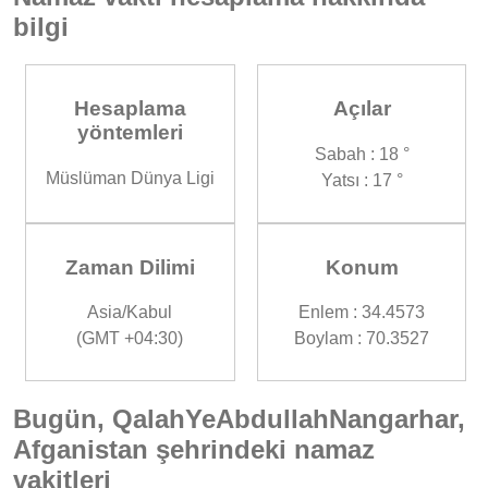
bilgi
Hesaplama
Açılar
yöntemleri
Sabah : 18 °
Müslüman Dünya Ligi
Yatsı : 17 °
Zaman Dilimi
Konum
Asia/Kabul
Enlem : 34.4573
(GMT +04:30)
Boylam : 70.3527
Bugün, QalahYeAbdullahNangarhar,
Afganistan şehrindeki namaz
vakitleri