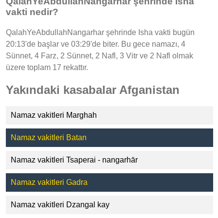
QalahYeAbdullahNangarhar şehrinde Isha
vakti nedir?
QalahYeAbdullahNangarhar şehrinde Isha vakti bugün
20:13'de başlar ve 03:29'de biter. Bu gece namazı, 4
Sünnet, 4 Farz, 2 Sünnet, 2 Nafl, 3 Vitr ve 2 Nafl olmak
üzere toplam 17 rekattır.
Yakındaki kasabalar Afganistan
Namaz vakitleri Marghah
Namaz vakitleri Batan
Namaz vakitleri Tsaperai - nangarhār
Namaz vakitleri Gadra
Namaz vakitleri Dzangal kay