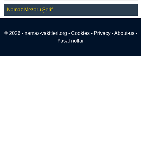
Namaz Mezar-ı Şerif
© 2026 - namaz-vakitleri.org -
Cookies
-
Privacy
-
About-us
-
Yasal notlar