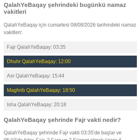
QalahYeBaqay şehrindeki bugünkü namaz
vakitleri
QalahYeBaqay için cumartesi 08/08/2026 tarihindeki namaz
vakitleri:
Fajr QalahYeBaqay: 03:35
Dhuhr QalahYeBaqay: 12:00
Asr QalahYeBaqay: 15:44
Maghrib QalahYeBaqay: 18:50
Isha QalahYeBaqay: 20:18
QalahYeBaqay şehrinde Fajr vakti nedir?
QalahYeBaqay şehrinde Fajr vakti 03:35'de başlar ve