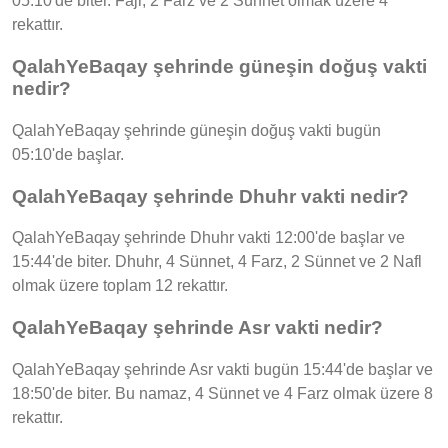
05:10'de biter. Fajr, 2 Farz ve 2 Sünnet olmak üzere 4
rekattır.
QalahYeBaqay şehrinde güneşin doğuş vakti
nedir?
QalahYeBaqay şehrinde güneşin doğuş vakti bugün
05:10'de başlar.
QalahYeBaqay şehrinde Dhuhr vakti nedir?
QalahYeBaqay şehrinde Dhuhr vakti 12:00'de başlar ve
15:44'de biter. Dhuhr, 4 Sünnet, 4 Farz, 2 Sünnet ve 2 Nafl
olmak üzere toplam 12 rekattır.
QalahYeBaqay şehrinde Asr vakti nedir?
QalahYeBaqay şehrinde Asr vakti bugün 15:44'de başlar ve
18:50'de biter. Bu namaz, 4 Sünnet ve 4 Farz olmak üzere 8
rekattır.