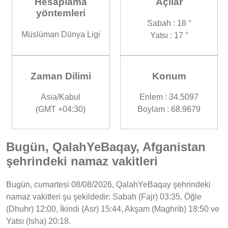
Hesaplama
Açılar
yöntemleri
Sabah : 18 °
Müslüman Dünya Ligi
Yatsı : 17 °
Zaman Dilimi
Konum
Asia/Kabul
Enlem : 34.5097
(GMT +04:30)
Boylam : 68.9679
Bugün, QalahYeBaqay, Afganistan
şehrindeki namaz vakitleri
Bugün, cumartesi 08/08/2026, QalahYeBaqay şehrindeki
namaz vakitleri şu şekildedir: Sabah (Fajr) 03:35, Öğle
(Dhuhr) 12:00, İkindi (Asr) 15:44, Akşam (Maghrib) 18:50 ve
Yatsı (Isha) 20:18.