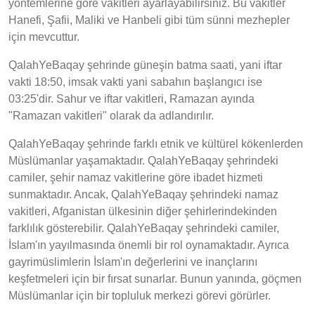
yöntemlerine göre vakitleri ayarlayabilirsiniz. Bu vakitler
Hanefi, Şafii, Maliki ve Hanbeli gibi tüm sünni mezhepler
için mevcuttur.
QalahYeBaqay şehrinde güneşin batma saati, yani iftar
vakti 18:50, imsak vakti yani sabahın başlangıcı ise
03:25'dir. Sahur ve iftar vakitleri, Ramazan ayında
"Ramazan vakitleri" olarak da adlandırılır.
QalahYeBaqay şehrinde farklı etnik ve kültürel kökenlerden
Müslümanlar yaşamaktadır. QalahYeBaqay şehrindeki
camiler, şehir namaz vakitlerine göre ibadet hizmeti
sunmaktadır. Ancak, QalahYeBaqay şehrindeki namaz
vakitleri, Afganistan ülkesinin diğer şehirlerindekinden
farklılık gösterebilir. QalahYeBaqay şehrindeki camiler,
İslam'ın yayılmasında önemli bir rol oynamaktadır. Ayrıca
gayrimüslimlerin İslam'ın değerlerini ve inançlarını
keşfetmeleri için bir fırsat sunarlar. Bunun yanında, göçmen
Müslümanlar için bir topluluk merkezi görevi görürler.