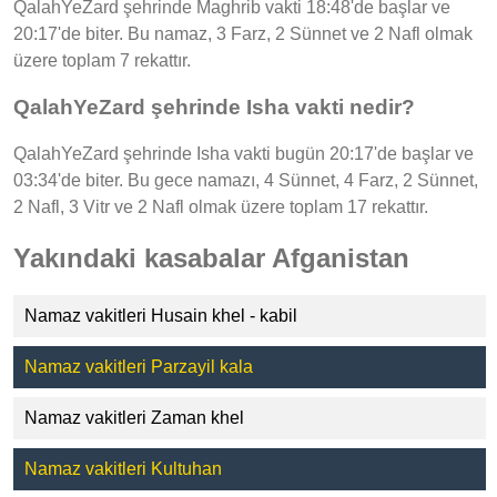
QalahYeZard şehrinde Maghrib vakti 18:48'de başlar ve
20:17'de biter. Bu namaz, 3 Farz, 2 Sünnet ve 2 Nafl olmak
üzere toplam 7 rekattır.
QalahYeZard şehrinde Isha vakti nedir?
QalahYeZard şehrinde Isha vakti bugün 20:17'de başlar ve
03:34'de biter. Bu gece namazı, 4 Sünnet, 4 Farz, 2 Sünnet,
2 Nafl, 3 Vitr ve 2 Nafl olmak üzere toplam 17 rekattır.
Yakındaki kasabalar Afganistan
Namaz vakitleri Husain khel - kabil
Namaz vakitleri Parzayil kala
Namaz vakitleri Zaman khel
Namaz vakitleri Kultuhan