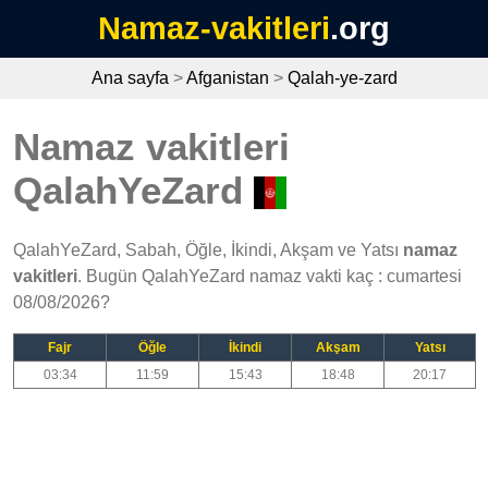
Namaz-vakitleri
.org
Ana sayfa
>
Afganistan
>
Qalah-ye-zard
Namaz vakitleri
QalahYeZard
QalahYeZard, Sabah, Öğle, İkindi, Akşam ve Yatsı
namaz
vakitleri
. Bugün QalahYeZard namaz vakti kaç : cumartesi
08/08/2026?
Fajr
Öğle
İkindi
Akşam
Yatsı
03:34
11:59
15:43
18:48
20:17