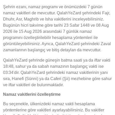
Şehrin ezanı, namaz programı ve önümüzdeki 7 günün
namaz vakitleri de mevcuttur. QalahYeZard şehrindeki Fajr,
Dhuhr, Asr, Maghrib ve Isha vakitlerini inceleyebilirsiniz.
Bugünün hicri takvime göre tarihi 23 Safar 1448 ve 08 Aug
2026 ile 15 Aug 2026 arasındaki 7 günlük namaz
programını özelleştirilebilir hesaplama yöntemleri ile
görüntüleyebilirsiniz. Ayrıca, QalahYeZard şehrindeki Zaval
zamanlarının başlangıç ve bitiş detayları da mevcuttur.
QalahYeZard şehrinde güneşin batma saati ya da iftar vakti
18:48, sahur ya da sabah namazının başlangıç vakti ise
03:34'dir. QalahYeZard şehrindeki namaz vakitlerinin yanı
sıra, Hanefi (Sünni) ya da Caferi (Şii) mezhebine göre sahur
ve iftar vakitleri de bulunmaktadır.
Namaz vakitlerini özelleştirme
Bu seçenekle, ülkenizdeki namaz vakti hesaplama
yöntemlerine göre vakitleri ayarlayabilirsiniz. Bu vakitler