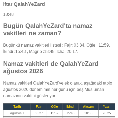
Iftar QalahYeZard
18:48
Bugün QalahYeZard'ta namaz
vakitleri ne zaman?
Bugünkü namaz vakitleri listesi : Fajr: 03:34, Öğle : 11:59,
İkindi :15:43 , Mağrip :18:48, Icha: 20:17.
Namaz vakitleri de QalahYeZard
ağustos 2026
Namaz vakitleri QalahYeZard'ye ek olarak, aşağıdaki tablo
ağustos 2026 dönemimin her günü için beş Müslüman
namazının vaktini gösteriyor.
Tarih
Fajr
Öğle
İkindi
Akşam
Yatsı
Ağustos 1
03:27
11:59
15:45
18:55
20:25