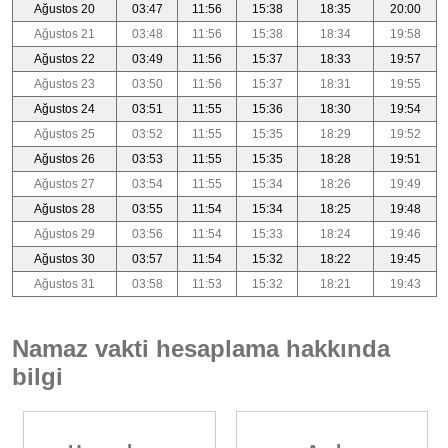
Ağustos 20
03:47
11:56
15:38
18:35
20:00
Ağustos 21
03:48
11:56
15:38
18:34
19:58
Ağustos 22
03:49
11:56
15:37
18:33
19:57
Ağustos 23
03:50
11:56
15:37
18:31
19:55
Ağustos 24
03:51
11:55
15:36
18:30
19:54
Ağustos 25
03:52
11:55
15:35
18:29
19:52
Ağustos 26
03:53
11:55
15:35
18:28
19:51
Ağustos 27
03:54
11:55
15:34
18:26
19:49
Ağustos 28
03:55
11:54
15:34
18:25
19:48
Ağustos 29
03:56
11:54
15:33
18:24
19:46
Ağustos 30
03:57
11:54
15:32
18:22
19:45
Ağustos 31
03:58
11:53
15:32
18:21
19:43
Namaz vakti hesaplama hakkında
bilgi