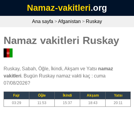
Namaz-vakitleri
.org
Ana sayfa
>
Afganistan
>
Ruskay
Namaz vakitleri Ruskay
Ruskay, Sabah, Öğle, İkindi, Akşam ve Yatsı
namaz
vakitleri
. Bugün Ruskay namaz vakti kaç : cuma
07/08/2026?
Fajr
Öğle
İkindi
Akşam
Yatsı
03:29
11:53
15:37
18:43
20:11