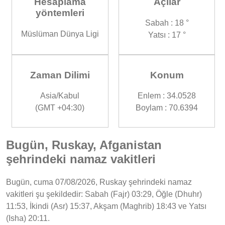
Hesaplama
Açılar
yöntemleri
Sabah : 18 °
Müslüman Dünya Ligi
Yatsı : 17 °
Zaman Dilimi
Konum
Asia/Kabul
Enlem : 34.0528
(GMT +04:30)
Boylam : 70.6394
Bugün, Ruskay, Afganistan
şehrindeki namaz vakitleri
Bugün, cuma 07/08/2026, Ruskay şehrindeki namaz
vakitleri şu şekildedir: Sabah (Fajr) 03:29, Öğle (Dhuhr)
11:53, İkindi (Asr) 15:37, Akşam (Maghrib) 18:43 ve Yatsı
(Isha) 20:11.