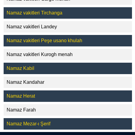
Namaz vakitleri Tirchanga
Namaz vakitleri Landey
Namaz vakitleri Peşe usano khulah
Namaz vakitleri Kurogh menah
Namaz Kabil
Namaz Kandahar
Namaz Herat
Namaz Farah
Namaz Mezar-ı Şerif