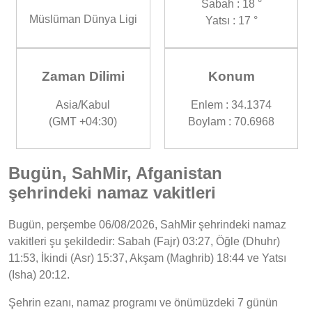
Sabah : 18 °
Müslüman Dünya Ligi
Yatsı : 17 °
Zaman Dilimi
Konum
Asia/Kabul
Enlem : 34.1374
(GMT +04:30)
Boylam : 70.6968
Bugün, SahMir, Afganistan
şehrindeki namaz vakitleri
Bugün, perşembe 06/08/2026, SahMir şehrindeki namaz
vakitleri şu şekildedir: Sabah (Fajr) 03:27, Öğle (Dhuhr)
11:53, İkindi (Asr) 15:37, Akşam (Maghrib) 18:44 ve Yatsı
(Isha) 20:12.
Şehrin ezanı, namaz programı ve önümüzdeki 7 günün