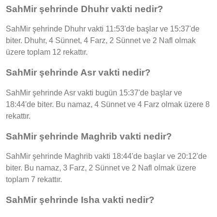
SahMir şehrinde Dhuhr vakti nedir?
SahMir şehrinde Dhuhr vakti 11:53'de başlar ve 15:37'de
biter. Dhuhr, 4 Sünnet, 4 Farz, 2 Sünnet ve 2 Nafl olmak
üzere toplam 12 rekattır.
SahMir şehrinde Asr vakti nedir?
SahMir şehrinde Asr vakti bugün 15:37'de başlar ve
18:44'de biter. Bu namaz, 4 Sünnet ve 4 Farz olmak üzere 8
rekattır.
SahMir şehrinde Maghrib vakti nedir?
SahMir şehrinde Maghrib vakti 18:44'de başlar ve 20:12'de
biter. Bu namaz, 3 Farz, 2 Sünnet ve 2 Nafl olmak üzere
toplam 7 rekattır.
SahMir şehrinde Isha vakti nedir?