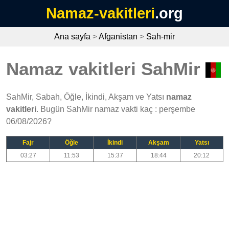
Namaz-vakitleri
.org
Ana sayfa
>
Afganistan
>
Sah-mir
Namaz vakitleri SahMir
SahMir, Sabah, Öğle, İkindi, Akşam ve Yatsı
namaz
vakitleri
. Bugün SahMir namaz vakti kaç : perşembe
06/08/2026?
Fajr
Öğle
İkindi
Akşam
Yatsı
03:27
11:53
15:37
18:44
20:12