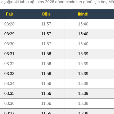
, aşağıdaki tablo ağustos 2026 dönemimin her günü için beş Mü
Fajr
Öğle
İkindi
03:28
11:57
15:40
03:29
11:57
15:40
03:30
11:57
15:40
03:31
11:56
15:39
03:32
11:56
15:39
03:33
11:56
15:39
03:34
11:56
15:39
03:35
11:56
15:39
03:36
11:56
15:38
03:37
11:56
15:38