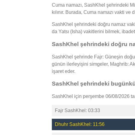
Cuma namazı, SashKhel şehrindeki Müsl
kılınır. Burada, Cuma namazı vakti ve d
SashKhel şehrindeki doğru namaz vakitl
da Yatsı (Isha) vakitlerini bilmek, ibad
SashKhel şehrindeki doğru na
SashKhel şehrinde Fajr: Güneşin doğuş
günün ilerleyişini simgeler, Maghrib:
işaret eder.
SashKhel şehrindeki bugünkü 
SashKhel için perşembe 06/08/2026 tar
Fajr SashKhel: 03:33
Dhuhr SashKhel: 11:56