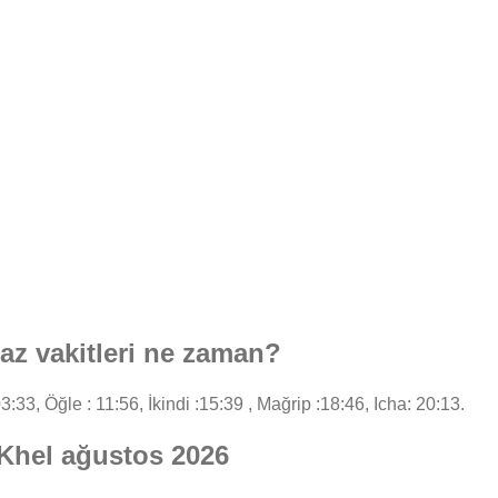
z vakitleri ne zaman?
3:33, Öğle : 11:56, İkindi :15:39 , Mağrip :18:46, Icha: 20:13.
hKhel ağustos 2026