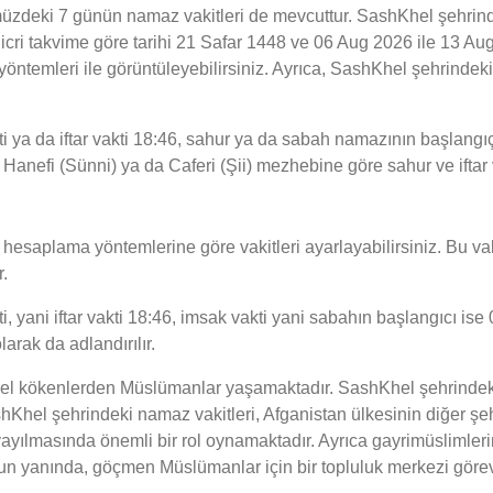
zdeki 7 günün namaz vakitleri de mevcuttur. SashKhel şehrinde
 hicri takvime göre tarihi 21 Safar 1448 ve 06 Aug 2026 ile 13 
 yöntemleri ile görüntüleyebilirsiniz. Ayrıca, SashKhel şehrindek
ya da iftar vakti 18:46, sahur ya da sabah namazının başlangıç 
 Hanefi (Sünni) ya da Caferi (Şii) mezhebine göre sahur ve iftar 
esaplama yöntemlerine göre vakitleri ayarlayabilirsiniz. Bu vaki
.
ani iftar vakti 18:46, imsak vakti yani sabahın başlangıcı ise 03:
rak da adlandırılır.
ürel kökenlerden Müslümanlar yaşamaktadır. SashKhel şehrindeki
Khel şehrindeki namaz vakitleri, Afganistan ülkesinin diğer şehir
ayılmasında önemli bir rol oynamaktadır. Ayrıca gayrimüslimlerin
Bunun yanında, göçmen Müslümanlar için bir topluluk merkezi görev