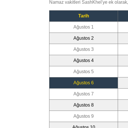
Namaz vakitleri SashKhel'ye ek olarak
Tarih
Ağustos 1
Ağustos 2
Ağustos 3
Ağustos 4
Ağustos 5
Ağustos 6
Ağustos 7
Ağustos 8
Ağustos 9
Ağustos 10