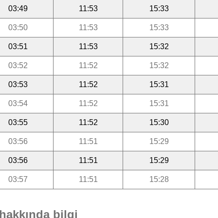
03:49
11:53
15:33
03:50
11:53
15:33
03:51
11:53
15:32
03:52
11:52
15:32
03:53
11:52
15:31
03:54
11:52
15:31
03:55
11:52
15:30
03:56
11:51
15:29
03:56
11:51
15:29
03:57
11:51
15:28
hakkında bilgi