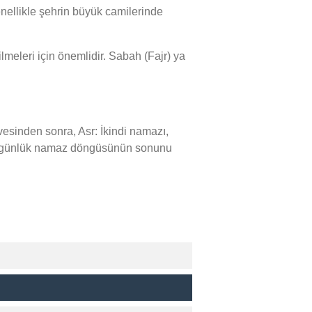
ellikle şehrin büyük camilerinde
meleri için önemlidir. Sabah (Fajr) ya
sinden sonra, Asr: İkindi namazı,
zı, günlük namaz döngüsünün sonunu