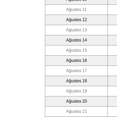
Ağustos 11
Ağustos 12
Ağustos 13
Ağustos 14
Ağustos 15
Ağustos 16
Ağustos 17
Ağustos 18
Ağustos 19
Ağustos 20
Ağustos 21