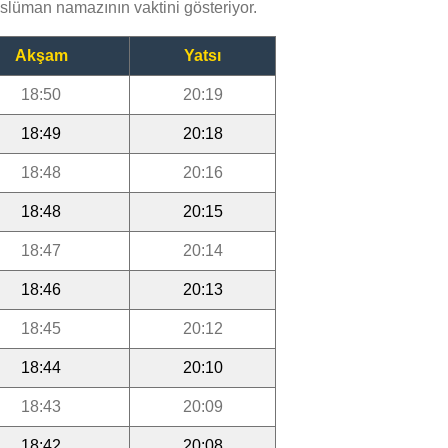
slüman namazının vaktini gösteriyor.
Akşam
Yatsı
18:50
20:19
18:49
20:18
18:48
20:16
18:48
20:15
18:47
20:14
18:46
20:13
18:45
20:12
18:44
20:10
18:43
20:09
18:42
20:08