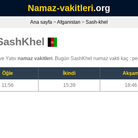
Namaz-vakitleri
.org
Ana sayfa
>
Afganistan
>
Sash-khel
 SashKhel
ve Yatsı
namaz vakitleri
. Bugün SashKhel namaz vakti kaç : p
Öğle
İkindi
Akşa
11:56
15:39
18:46