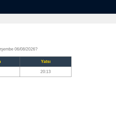
erşembe 06/08/2026?
m
Yatsı
20:13