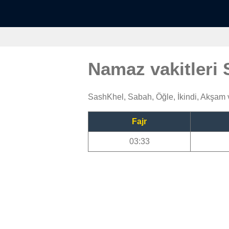
Namaz vakitleri
SashKhel, Sabah, Öğle, İkindi, Akşam 
Fajr
03:33