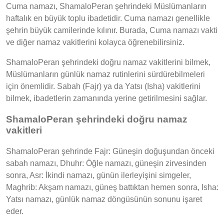
Cuma namazı, ShamaloPeran şehrindeki Müslümanların
haftalık en büyük toplu ibadetidir. Cuma namazı genellikle
şehrin büyük camilerinde kılınır. Burada, Cuma namazı vakti
ve diğer namaz vakitlerini kolayca öğrenebilirsiniz.
ShamaloPeran şehrindeki doğru namaz vakitlerini bilmek,
Müslümanların günlük namaz rutinlerini sürdürebilmeleri
için önemlidir. Sabah (Fajr) ya da Yatsı (Isha) vakitlerini
bilmek, ibadetlerin zamanında yerine getirilmesini sağlar.
ShamaloPeran şehrindeki doğru namaz
vakitleri
ShamaloPeran şehrinde Fajr: Güneşin doğuşundan önceki
sabah namazı, Dhuhr: Öğle namazı, güneşin zirvesinden
sonra, Asr: İkindi namazı, günün ilerleyişini simgeler,
Maghrib: Akşam namazı, güneş battıktan hemen sonra, Isha:
Yatsı namazı, günlük namaz döngüsünün sonunu işaret
eder.