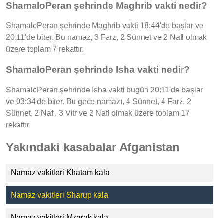
ShamaloPeran şehrinde Maghrib vakti nedir?
ShamaloPeran şehrinde Maghrib vakti 18:44'de başlar ve
20:11'de biter. Bu namaz, 3 Farz, 2 Sünnet ve 2 Nafl olmak
üzere toplam 7 rekattır.
ShamaloPeran şehrinde Isha vakti nedir?
ShamaloPeran şehrinde Isha vakti bugün 20:11'de başlar
ve 03:34'de biter. Bu gece namazı, 4 Sünnet, 4 Farz, 2
Sünnet, 2 Nafl, 3 Vitr ve 2 Nafl olmak üzere toplam 17
rekattır.
Yakındaki kasabalar Afganistan
Namaz vakitleri Khatam kala
Namaz vakitleri Sharup kala
Namaz vakitleri Mzarak kala