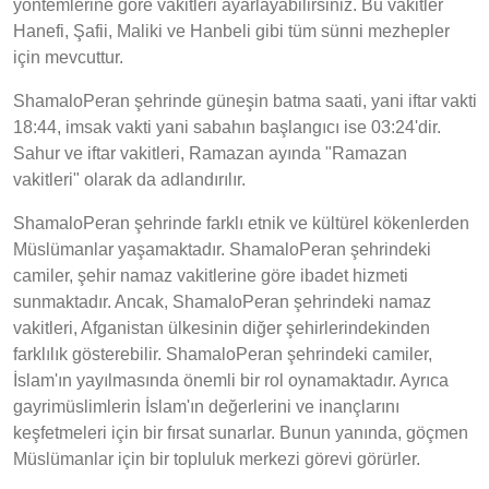
yöntemlerine göre vakitleri ayarlayabilirsiniz. Bu vakitler
Hanefi, Şafii, Maliki ve Hanbeli gibi tüm sünni mezhepler
için mevcuttur.
ShamaloPeran şehrinde güneşin batma saati, yani iftar vakti
18:44, imsak vakti yani sabahın başlangıcı ise 03:24'dir.
Sahur ve iftar vakitleri, Ramazan ayında "Ramazan
vakitleri" olarak da adlandırılır.
ShamaloPeran şehrinde farklı etnik ve kültürel kökenlerden
Müslümanlar yaşamaktadır. ShamaloPeran şehrindeki
camiler, şehir namaz vakitlerine göre ibadet hizmeti
sunmaktadır. Ancak, ShamaloPeran şehrindeki namaz
vakitleri, Afganistan ülkesinin diğer şehirlerindekinden
farklılık gösterebilir. ShamaloPeran şehrindeki camiler,
İslam'ın yayılmasında önemli bir rol oynamaktadır. Ayrıca
gayrimüslimlerin İslam'ın değerlerini ve inançlarını
keşfetmeleri için bir fırsat sunarlar. Bunun yanında, göçmen
Müslümanlar için bir topluluk merkezi görevi görürler.