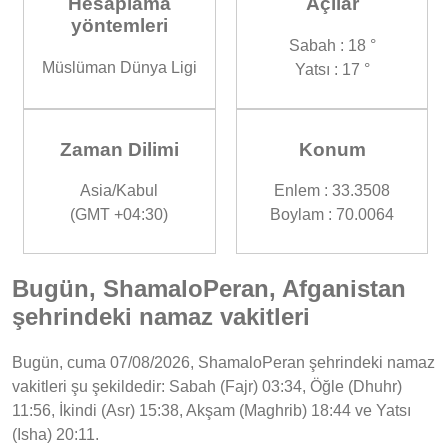
Hesaplama
Açılar
yöntemleri
Sabah : 18 °
Müslüman Dünya Ligi
Yatsı : 17 °
Zaman Dilimi
Konum
Asia/Kabul
Enlem : 33.3508
(GMT +04:30)
Boylam : 70.0064
Bugün, ShamaloPeran, Afganistan
şehrindeki namaz vakitleri
Bugün, cuma 07/08/2026, ShamaloPeran şehrindeki namaz
vakitleri şu şekildedir: Sabah (Fajr) 03:34, Öğle (Dhuhr)
11:56, İkindi (Asr) 15:38, Akşam (Maghrib) 18:44 ve Yatsı
(Isha) 20:11.