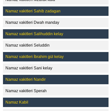
Namaz vakitleri Sahib zadagan
Namaz vakitleri Dwah manday
Namaz vakitleri Salihuddin kelay
Namaz vakitleri Seluddin
Namaz vakitleri İbrahim gül kelay
Namaz vakitleri Sani kelay
Namaz vakitleri Nandir
Namaz vakitleri Sperah
Namaz Kabil