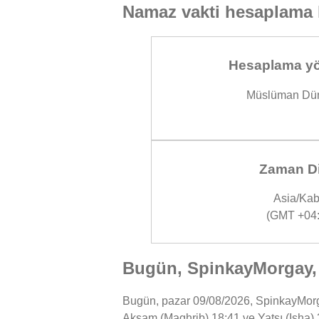
Namaz vakti hesaplama 
Hesaplama yö
Müslüman Dün
Zaman Di
Asia/Kab
(GMT +04:
Bugün, SpinkayMorgay, A
Bugün, pazar 09/08/2026, SpinkayMorgay
Akşam (Maghrib) 18:41 ve Yatsı (Isha) 