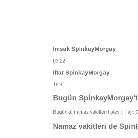
Imsak SpinkayMorgay
03:22
Iftar SpinkayMorgay
18:41
Bugün SpinkayMorgay'ta
Bugünkü namaz vakitleri listesi : Fajr: 0
Namaz vakitleri de Spi