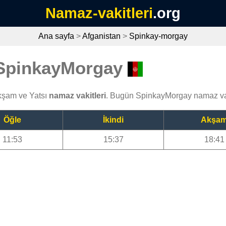
Namaz-vakitleri
.org
Ana sayfa
>
Afganistan
>
Spinkay-morgay
 SpinkayMorgay
Akşam ve Yatsı
namaz vakitleri
. Bugün SpinkayMorgay namaz vak
Öğle
İkindi
Akşa
11:53
15:37
18:41