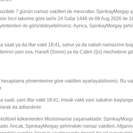
zdeki 7 günün namaz vakitleri de mevcuttur. SpinkayMorgay şeh
günün hicri takvime göre tarihi 24 Safar 1448 ve 09 Aug 2026 il
 yöntemleri ile görüntüleyebilirsiniz. Ayrıca, SpinkayMorgay şe
aati ya da iftar vakti 18:41, sahur ya da sabah namazının başla
inin yanı sıra, Hanefi (Sünni) ya da Caferi (Şii) mezhebine göre
esaplama yöntemlerine göre vakitleri ayarlayabilirsiniz. Bu vaki
.
ti, yani iftar vakti 18:41, imsak vakti yani sabahın başlangıcı i
rak da adlandırılır.
e kültürel kökenlerden Müslümanlar yaşamaktadır. SpinkayMorga
tadır. Ancak, SpinkayMorgay şehrindeki namaz vakitleri, Afganis