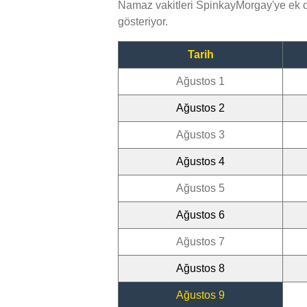
Namaz vakitleri SpinkayMorgay'ye ek o
gösteriyor.
Tarih
Ağustos 1
Ağustos 2
Ağustos 3
Ağustos 4
Ağustos 5
Ağustos 6
Ağustos 7
Ağustos 8
Ağustos 9