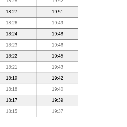
18:28
19:52
18:27
19:51
18:26
19:49
18:24
19:48
18:23
19:46
18:22
19:45
18:21
19:43
18:19
19:42
18:18
19:40
18:17
19:39
18:15
19:37