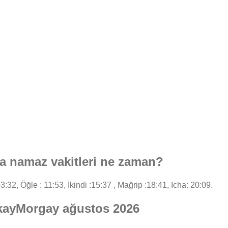
 namaz vakitleri ne zaman?
3:32, Öğle : 11:53, İkindi :15:37 , Mağrip :18:41, Icha: 20:09.
nkayMorgay ağustos 2026