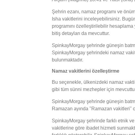
Şehrin ezanı, namaz programı ve önümü
Isha vakitlerini inceleyebilirsiniz. Bu
programını özelleştirilebilir hesaplama
bitiş detayları da mevcuttur.
SpinkayMorgay şehrinde güneşin batma s
SpinkayMorgay şehrindeki namaz vakitler
bulunmaktadır.
Namaz vakitlerini özelleştirme
Bu seçenekle, ülkenizdeki namaz vakti h
gibi tüm sünni mezhepler için mevcuttur
SpinkayMorgay şehrinde güneşin batma saa
Ramazan ayında "Ramazan vakitleri" ola
SpinkayMorgay şehrinde farklı etnik v
vakitlerine göre ibadet hizmeti sunmak