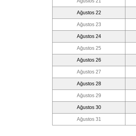
Ağustos 21
Ağustos 22
Ağustos 23
Ağustos 24
Ağustos 25
Ağustos 26
Ağustos 27
Ağustos 28
Ağustos 29
Ağustos 30
Ağustos 31