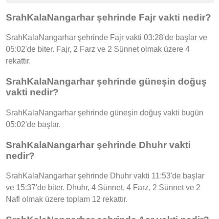
SrahKalaNangarhar şehrinde Fajr vakti nedir?
SrahKalaNangarhar şehrinde Fajr vakti 03:28'de başlar ve
05:02'de biter. Fajr, 2 Farz ve 2 Sünnet olmak üzere 4
rekattır.
SrahKalaNangarhar şehrinde güneşin doğuş
vakti nedir?
SrahKalaNangarhar şehrinde güneşin doğuş vakti bugün
05:02'de başlar.
SrahKalaNangarhar şehrinde Dhuhr vakti
nedir?
SrahKalaNangarhar şehrinde Dhuhr vakti 11:53'de başlar
ve 15:37'de biter. Dhuhr, 4 Sünnet, 4 Farz, 2 Sünnet ve 2
Nafl olmak üzere toplam 12 rekattır.