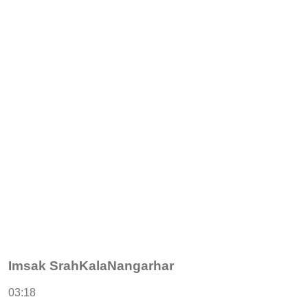
Imsak SrahKalaNangarhar
03:18