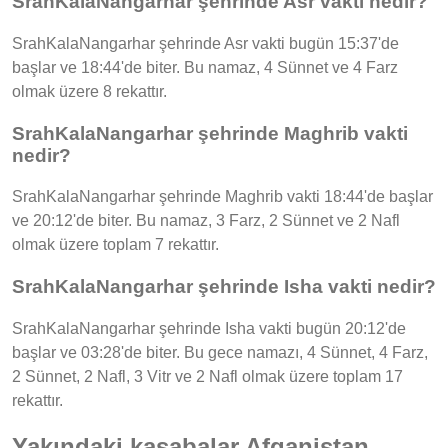
SrahKalaNangarhar şehrinde Asr vakti nedir?
SrahKalaNangarhar şehrinde Asr vakti bugün 15:37'de
başlar ve 18:44'de biter. Bu namaz, 4 Sünnet ve 4 Farz
olmak üzere 8 rekattır.
SrahKalaNangarhar şehrinde Maghrib vakti
nedir?
SrahKalaNangarhar şehrinde Maghrib vakti 18:44'de başlar
ve 20:12'de biter. Bu namaz, 3 Farz, 2 Sünnet ve 2 Nafl
olmak üzere toplam 7 rekattır.
SrahKalaNangarhar şehrinde Isha vakti nedir?
SrahKalaNangarhar şehrinde Isha vakti bugün 20:12'de
başlar ve 03:28'de biter. Bu gece namazı, 4 Sünnet, 4 Farz,
2 Sünnet, 2 Nafl, 3 Vitr ve 2 Nafl olmak üzere toplam 17
rekattır.
Yakındaki kasabalar Afganistan