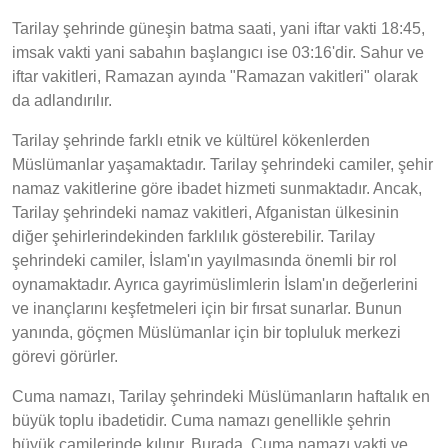
Tarilay şehrinde güneşin batma saati, yani iftar vakti 18:45,
imsak vakti yani sabahın başlangıcı ise 03:16'dir. Sahur ve
iftar vakitleri, Ramazan ayında "Ramazan vakitleri" olarak
da adlandırılır.
Tarilay şehrinde farklı etnik ve kültürel kökenlerden
Müslümanlar yaşamaktadır. Tarilay şehrindeki camiler, şehir
namaz vakitlerine göre ibadet hizmeti sunmaktadır. Ancak,
Tarilay şehrindeki namaz vakitleri, Afganistan ülkesinin
diğer şehirlerindekinden farklılık gösterebilir. Tarilay
şehrindeki camiler, İslam'ın yayılmasında önemli bir rol
oynamaktadır. Ayrıca gayrimüslimlerin İslam'ın değerlerini
ve inançlarını keşfetmeleri için bir fırsat sunarlar. Bunun
yanında, göçmen Müslümanlar için bir topluluk merkezi
görevi görürler.
Cuma namazı, Tarilay şehrindeki Müslümanların haftalık en
büyük toplu ibadetidir. Cuma namazı genellikle şehrin
büyük camilerinde kılınır. Burada, Cuma namazı vakti ve