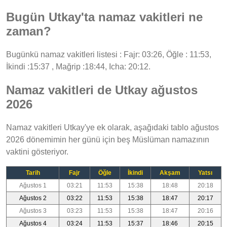
Bugün Utkay'ta namaz vakitleri ne
zaman?
Bugünkü namaz vakitleri listesi : Fajr: 03:26, Öğle : 11:53,
İkindi :15:37 , Mağrip :18:44, Icha: 20:12.
Namaz vakitleri de Utkay ağustos
2026
Namaz vakitleri Utkay'ye ek olarak, aşağıdaki tablo ağustos
2026 dönemimin her günü için beş Müslüman namazının
vaktini gösteriyor.
Tarih
Fajr
Öğle
İkindi
Akşam
Yatsı
Ağustos 1
03:21
11:53
15:38
18:48
20:18
Ağustos 2
03:22
11:53
15:38
18:47
20:17
Ağustos 3
03:23
11:53
15:38
18:47
20:16
Ağustos 4
03:24
11:53
15:37
18:46
20:15