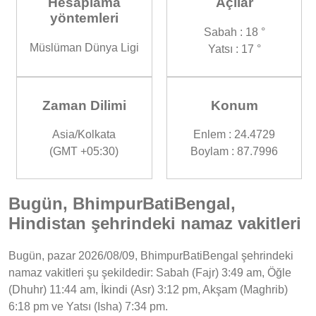
Hesaplama
Açılar
yöntemleri
Sabah : 18 °
Müslüman Dünya Ligi
Yatsı : 17 °
Zaman Dilimi
Konum
Asia/Kolkata
Enlem : 24.4729
(GMT +05:30)
Boylam : 87.7996
Bugün, BhimpurBatiBengal,
Hindistan şehrindeki namaz vakitleri
Bugün, pazar 2026/08/09, BhimpurBatiBengal şehrindeki
namaz vakitleri şu şekildedir: Sabah (Fajr) 3:49 am, Öğle
(Dhuhr) 11:44 am, İkindi (Asr) 3:12 pm, Akşam (Maghrib)
6:18 pm ve Yatsı (Isha) 7:34 pm.