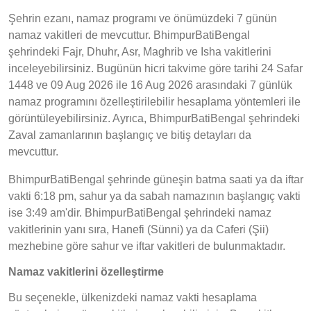
Şehrin ezanı, namaz programı ve önümüzdeki 7 günün
namaz vakitleri de mevcuttur. BhimpurBatiBengal
şehrindeki Fajr, Dhuhr, Asr, Maghrib ve Isha vakitlerini
inceleyebilirsiniz. Bugünün hicri takvime göre tarihi 24 Safar
1448 ve 09 Aug 2026 ile 16 Aug 2026 arasındaki 7 günlük
namaz programını özelleştirilebilir hesaplama yöntemleri ile
görüntüleyebilirsiniz. Ayrıca, BhimpurBatiBengal şehrindeki
Zaval zamanlarının başlangıç ve bitiş detayları da
mevcuttur.
BhimpurBatiBengal şehrinde güneşin batma saati ya da iftar
vakti 6:18 pm, sahur ya da sabah namazının başlangıç vakti
ise 3:49 am'dir. BhimpurBatiBengal şehrindeki namaz
vakitlerinin yanı sıra, Hanefi (Sünni) ya da Caferi (Şii)
mezhebine göre sahur ve iftar vakitleri de bulunmaktadır.
Namaz vakitlerini özelleştirme
Bu seçenekle, ülkenizdeki namaz vakti hesaplama