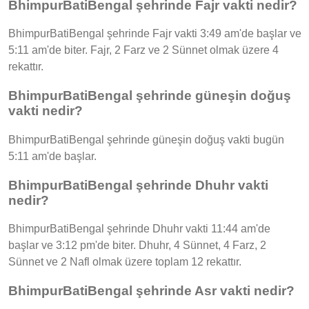
BhimpurBatiBengal şehrinde Fajr vakti nedir?
BhimpurBatiBengal şehrinde Fajr vakti 3:49 am'de başlar ve
5:11 am'de biter. Fajr, 2 Farz ve 2 Sünnet olmak üzere 4
rekattır.
BhimpurBatiBengal şehrinde güneşin doğuş
vakti nedir?
BhimpurBatiBengal şehrinde güneşin doğuş vakti bugün
5:11 am'de başlar.
BhimpurBatiBengal şehrinde Dhuhr vakti
nedir?
BhimpurBatiBengal şehrinde Dhuhr vakti 11:44 am'de
başlar ve 3:12 pm'de biter. Dhuhr, 4 Sünnet, 4 Farz, 2
Sünnet ve 2 Nafl olmak üzere toplam 12 rekattır.
BhimpurBatiBengal şehrinde Asr vakti nedir?