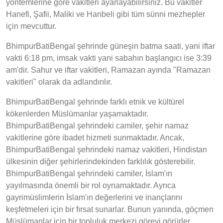
yöntemlerine göre vakitleri ayarlayabilirsiniz. Bu vakitler
Hanefi, Şafii, Maliki ve Hanbeli gibi tüm sünni mezhepler
için mevcuttur.
BhimpurBatiBengal şehrinde güneşin batma saati, yani iftar
vakti 6:18 pm, imsak vakti yani sabahın başlangıcı ise 3:39
am'dir. Sahur ve iftar vakitleri, Ramazan ayında "Ramazan
vakitleri" olarak da adlandırılır.
BhimpurBatiBengal şehrinde farklı etnik ve kültürel
kökenlerden Müslümanlar yaşamaktadır.
BhimpurBatiBengal şehrindeki camiler, şehir namaz
vakitlerine göre ibadet hizmeti sunmaktadır. Ancak,
BhimpurBatiBengal şehrindeki namaz vakitleri, Hindistan
ülkesinin diğer şehirlerindekinden farklılık gösterebilir.
BhimpurBatiBengal şehrindeki camiler, İslam'ın
yayılmasında önemli bir rol oynamaktadır. Ayrıca
gayrimüslimlerin İslam'ın değerlerini ve inançlarını
keşfetmeleri için bir fırsat sunarlar. Bunun yanında, göçmen
Müslümanlar için bir topluluk merkezi görevi görürler.