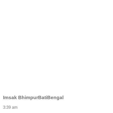
Imsak BhimpurBatiBengal
3:39 am