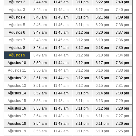
Ağustos 2
3:44 am
11:45 am
3:11 pm
6:22 pm
7:40 pm
Ağustos 3
3:45 am
11:45 am
3:11 pm
6:22 pm
7:40 pm
Ağustos 4
3:46 am
11:45 am
3:11 pm
6:21 pm
7:39 pm
Ağustos 5
3:46 am
11:45 am
3:11 pm
6:20 pm
7:38 pm
Ağustos 6
3:47 am
11:45 am
3:12 pm
6:20 pm
7:37 pm
Ağustos 7
3:48 am
11:45 am
3:12 pm
6:19 pm
7:36 pm
Ağustos 8
3:48 am
11:44 am
3:12 pm
6:18 pm
7:35 pm
Ağustos 9
3:49 am
11:44 am
3:12 pm
6:18 pm
7:34 pm
Ağustos 10
3:50 am
11:44 am
3:12 pm
6:17 pm
7:34 pm
Ağustos 11
3:50 am
11:44 am
3:12 pm
6:16 pm
7:33 pm
Ağustos 12
3:51 am
11:44 am
3:12 pm
6:15 pm
7:32 pm
Ağustos 13
3:51 am
11:44 am
3:12 pm
6:15 pm
7:31 pm
Ağustos 14
3:52 am
11:44 am
3:11 pm
6:14 pm
7:30 pm
Ağustos 15
3:53 am
11:43 am
3:11 pm
6:13 pm
7:29 pm
Ağustos 16
3:53 am
11:43 am
3:11 pm
6:12 pm
7:28 pm
Ağustos 17
3:54 am
11:43 am
3:11 pm
6:11 pm
7:27 pm
Ağustos 18
3:54 am
11:43 am
3:11 pm
6:11 pm
7:26 pm
Ağustos 19
3:55 am
11:42 am
3:11 pm
6:10 pm
7:25 pm