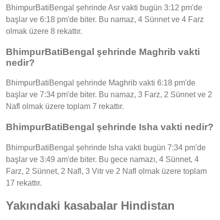
BhimpurBatiBengal şehrinde Asr vakti bugün 3:12 pm'de
başlar ve 6:18 pm'de biter. Bu namaz, 4 Sünnet ve 4 Farz
olmak üzere 8 rekattır.
BhimpurBatiBengal şehrinde Maghrib vakti
nedir?
BhimpurBatiBengal şehrinde Maghrib vakti 6:18 pm'de
başlar ve 7:34 pm'de biter. Bu namaz, 3 Farz, 2 Sünnet ve 2
Nafl olmak üzere toplam 7 rekattır.
BhimpurBatiBengal şehrinde Isha vakti nedir?
BhimpurBatiBengal şehrinde Isha vakti bugün 7:34 pm'de
başlar ve 3:49 am'de biter. Bu gece namazı, 4 Sünnet, 4
Farz, 2 Sünnet, 2 Nafl, 3 Vitr ve 2 Nafl olmak üzere toplam
17 rekattır.
Yakındaki kasabalar Hindistan