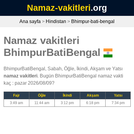
Namaz-vakitleri
.org
Ana sayfa
>
Hindistan
>
Bhimpur-bati-bengal
Namaz vakitleri
BhimpurBatiBengal
BhimpurBatiBengal, Sabah, Öğle, İkindi, Akşam ve Yatsı
namaz vakitleri
. Bugün BhimpurBatiBengal namaz vakti
kaç : pazar 2026/08/09?
Fajr
Öğle
İkindi
Akşam
Yatsı
3:49 am
11:44 am
3:12 pm
6:18 pm
7:34 pm