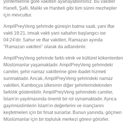
yöntemlerine göre vakitleri ayarlayabilirsiniz. Bu vakitler
Hanefi, Şafii, Maliki ve Hanbeli gibi tüm sünni mezhepler
için mevcuttur.
AmpilPreyVeng şehrinde güneşin batma saati, yani iftar
vakti 18:21, imsak vakti yani sabahın başlangıcı ise
04:24'dir. Sahur ve iftar vakitleri, Ramazan ayında
"Ramazan vakitleri" olarak da adlandırılır.
AmpilPreyVeng şehrinde farklı etnik ve kültürel kökenlerden
Müslümanlar yaşamaktadır. AmpilPreyVeng şehrindeki
camiler, şehir namaz vakitlerine göre ibadet hizmeti
sunmaktadır. Ancak, AmpilPreyVeng şehrindeki namaz
vakitleri, Kamboçya ülkesinin diğer şehirlerindekinden
farklılık gösterebilir. AmpilPreyVeng şehrindeki camiler,
İslam'ın yayılmasında önemli bir rol oynamaktadır. Ayrıca
gayrimüslimlerin İslam'ın değerlerini ve inançlarını
keşfetmeleri için bir fırsat sunarlar. Bunun yanında, göçmen
Müslümanlar için bir topluluk merkezi görevi görürler.