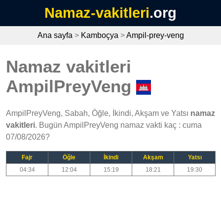
Namaz-vakitleri
.org
Ana sayfa
>
Kamboçya
>
Ampil-prey-veng
Namaz vakitleri
AmpilPreyVeng
AmpilPreyVeng, Sabah, Öğle, İkindi, Akşam ve Yatsı
namaz
vakitleri
. Bugün AmpilPreyVeng namaz vakti kaç : cuma
07/08/2026?
Fajr
Öğle
İkindi
Akşam
Yatsı
04:34
12:04
15:19
18:21
19:30