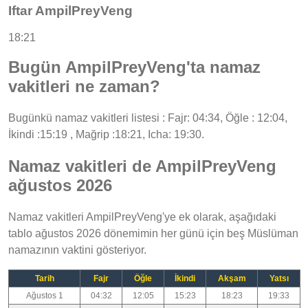
Iftar AmpilPreyVeng
18:21
Bugün AmpilPreyVeng'ta namaz
vakitleri ne zaman?
Bugünkü namaz vakitleri listesi : Fajr: 04:34, Öğle : 12:04,
İkindi :15:19 , Mağrip :18:21, Icha: 19:30.
Namaz vakitleri de AmpilPreyVeng
ağustos 2026
Namaz vakitleri AmpilPreyVeng'ye ek olarak, aşağıdaki
tablo ağustos 2026 dönemimin her günü için beş Müslüman
namazının vaktini gösteriyor.
Tarih
Fajr
Öğle
İkindi
Akşam
Yatsı
Ağustos 1
04:32
12:05
15:23
18:23
19:33