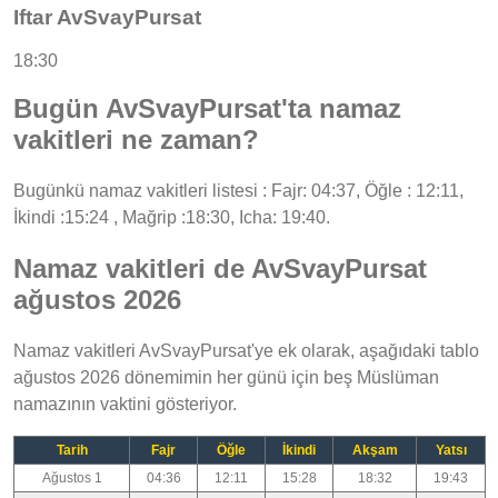
Iftar AvSvayPursat
18:30
Bugün AvSvayPursat'ta namaz
vakitleri ne zaman?
Bugünkü namaz vakitleri listesi : Fajr: 04:37, Öğle : 12:11,
İkindi :15:24 , Mağrip :18:30, Icha: 19:40.
Namaz vakitleri de AvSvayPursat
ağustos 2026
Namaz vakitleri AvSvayPursat'ye ek olarak, aşağıdaki tablo
ağustos 2026 dönemimin her günü için beş Müslüman
namazının vaktini gösteriyor.
Tarih
Fajr
Öğle
İkindi
Akşam
Yatsı
Ağustos 1
04:36
12:11
15:28
18:32
19:43