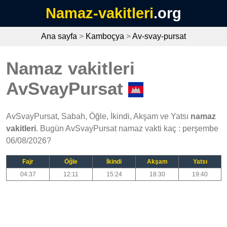
Namaz-vakitleri
.org
Ana sayfa
>
Kamboçya
>
Av-svay-pursat
Namaz vakitleri
AvSvayPursat
AvSvayPursat, Sabah, Öğle, İkindi, Akşam ve Yatsı
namaz
vakitleri
. Bugün AvSvayPursat namaz vakti kaç : perşembe
06/08/2026?
Fajr
Öğle
İkindi
Akşam
Yatsı
04:37
12:11
15:24
18:30
19:40