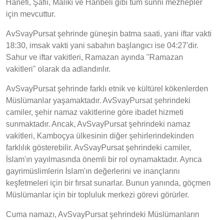
Hanefi, Şafii, Maliki ve Hanbeli gibi tüm sünni mezhepler
için mevcuttur.
AvSvayPursat şehrinde güneşin batma saati, yani iftar vakti
18:30, imsak vakti yani sabahın başlangıcı ise 04:27'dir.
Sahur ve iftar vakitleri, Ramazan ayında "Ramazan
vakitleri" olarak da adlandırılır.
AvSvayPursat şehrinde farklı etnik ve kültürel kökenlerden
Müslümanlar yaşamaktadır. AvSvayPursat şehrindeki
camiler, şehir namaz vakitlerine göre ibadet hizmeti
sunmaktadır. Ancak, AvSvayPursat şehrindeki namaz
vakitleri, Kamboçya ülkesinin diğer şehirlerindekinden
farklılık gösterebilir. AvSvayPursat şehrindeki camiler,
İslam'ın yayılmasında önemli bir rol oynamaktadır. Ayrıca
gayrimüslimlerin İslam'ın değerlerini ve inançlarını
keşfetmeleri için bir fırsat sunarlar. Bunun yanında, göçmen
Müslümanlar için bir topluluk merkezi görevi görürler.
Cuma namazı, AvSvayPursat şehrindeki Müslümanların