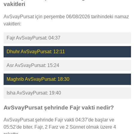
vakitleri
AvSvayPursat için perşembe 06/08/2026 tarihindeki namaz
vakitleri:
Fajr AvSvayPursat: 04:37
Dhuhr AvSvayPursat: 12:11
Asr AvSvayPursat: 15:24
Maghrib AvSvayPursat: 18:30
Isha AvSvayPursat: 19:40
AvSvayPursat şehrinde Fajr vakti nedir?
AvSvayPursat şehrinde Fajr vakti 04:37'de başlar ve
05:52'de biter. Fajr, 2 Farz ve 2 Sünnet olmak üzere 4