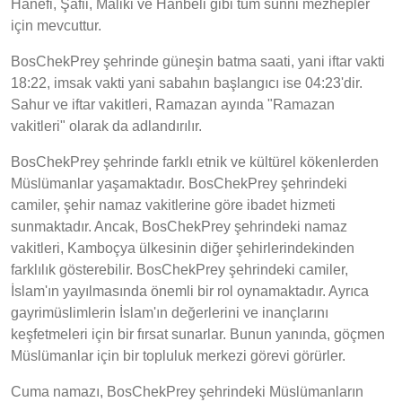
Hanefi, Şafii, Maliki ve Hanbeli gibi tüm sünni mezhepler
için mevcuttur.
BosChekPrey şehrinde güneşin batma saati, yani iftar vakti
18:22, imsak vakti yani sabahın başlangıcı ise 04:23'dir.
Sahur ve iftar vakitleri, Ramazan ayında "Ramazan
vakitleri" olarak da adlandırılır.
BosChekPrey şehrinde farklı etnik ve kültürel kökenlerden
Müslümanlar yaşamaktadır. BosChekPrey şehrindeki
camiler, şehir namaz vakitlerine göre ibadet hizmeti
sunmaktadır. Ancak, BosChekPrey şehrindeki namaz
vakitleri, Kamboçya ülkesinin diğer şehirlerindekinden
farklılık gösterebilir. BosChekPrey şehrindeki camiler,
İslam'ın yayılmasında önemli bir rol oynamaktadır. Ayrıca
gayrimüslimlerin İslam'ın değerlerini ve inançlarını
keşfetmeleri için bir fırsat sunarlar. Bunun yanında, göçmen
Müslümanlar için bir topluluk merkezi görevi görürler.
Cuma namazı, BosChekPrey şehrindeki Müslümanların