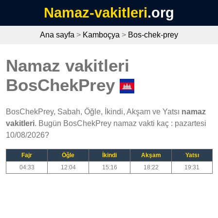
Namaz-vakitleri
.org
Ana sayfa
>
Kamboçya
>
Bos-chek-prey
Namaz vakitleri
BosChekPrey
BosChekPrey, Sabah, Öğle, İkindi, Akşam ve Yatsı
namaz
vakitleri
. Bugün BosChekPrey namaz vakti kaç : pazartesi
10/08/2026?
Fajr
Öğle
İkindi
Akşam
Yatsı
04:33
12:04
15:16
18:22
19:31