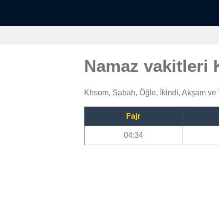
Namaz vakitler
Khsom, Sabah, Öğle, İkindi, Akşam ve 
Fajr
04:34