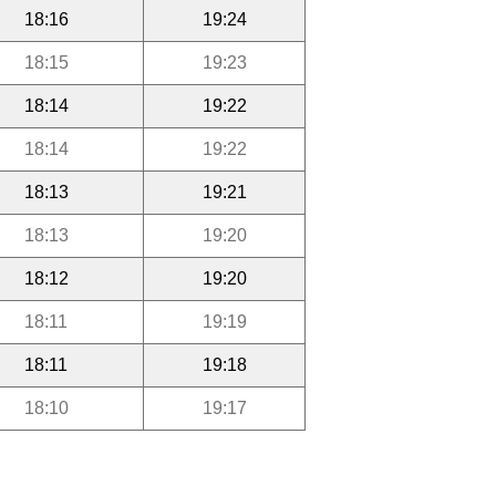
18:16
19:24
18:15
19:23
18:14
19:22
18:14
19:22
18:13
19:21
18:13
19:20
18:12
19:20
18:11
19:19
18:11
19:18
18:10
19:17