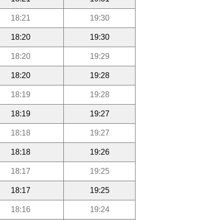
18:21
19:30
18:20
19:30
18:20
19:29
18:20
19:28
18:19
19:28
18:19
19:27
18:18
19:27
18:18
19:26
18:17
19:25
18:17
19:25
18:16
19:24