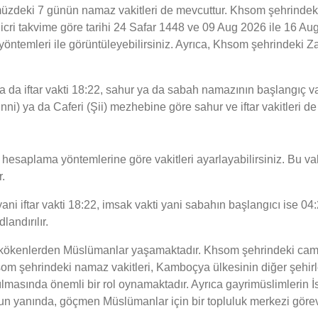
zdeki 7 günün namaz vakitleri de mevcuttur. Khsom şehrindeki 
 hicri takvime göre tarihi 24 Safar 1448 ve 09 Aug 2026 ile 16 
 yöntemleri ile görüntüleyebilirsiniz. Ayrıca, Khsom şehrindeki Z
da iftar vakti 18:22, sahur ya da sabah namazının başlangıç va
nni) ya da Caferi (Şii) mezhebine göre sahur ve iftar vakitleri d
esaplama yöntemlerine göre vakitleri ayarlayabilirsiniz. Bu vaki
.
i iftar vakti 18:22, imsak vakti yani sabahın başlangıcı ise 04:2
andırılır.
l kökenlerden Müslümanlar yaşamaktadır. Khsom şehrindeki camil
m şehrindeki namaz vakitleri, Kamboçya ülkesinin diğer şehirler
lmasında önemli bir rol oynamaktadır. Ayrıca gayrimüslimlerin İs
Bunun yanında, göçmen Müslümanlar için bir topluluk merkezi görev