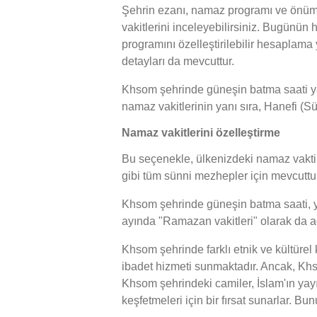
Şehrin ezanı, namaz programı ve önümü
vakitlerini inceleyebilirsiniz. Bugünün
programını özelleştirilebilir hesaplama
detayları da mevcuttur.
Khsom şehrinde güneşin batma saati ya 
namaz vakitlerinin yanı sıra, Hanefi (Sü
Namaz vakitlerini özelleştirme
Bu seçenekle, ülkenizdeki namaz vakti h
gibi tüm sünni mezhepler için mevcuttur
Khsom şehrinde güneşin batma saati, yan
ayında "Ramazan vakitleri" olarak da adl
Khsom şehrinde farklı etnik ve kültüre
ibadet hizmeti sunmaktadır. Ancak, Khso
Khsom şehrindeki camiler, İslam'ın yayı
keşfetmeleri için bir fırsat sunarlar. 