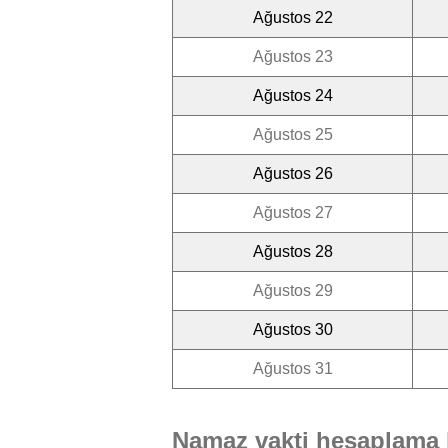
Ağustos 22
Ağustos 23
Ağustos 24
Ağustos 25
Ağustos 26
Ağustos 27
Ağustos 28
Ağustos 29
Ağustos 30
Ağustos 31
Namaz vakti hesaplama 