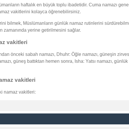
ların haftalık en büyük toplu ibadetidir. Cuma namazı genellik
az vakitlerini kolayca öğrenebilirsiniz.
ni bilmek, Müslümanların günlük namaz rutinlerini sürdürebilmel
rin zamanında yerine getirilmesini sağlar.
 vakitleri
dan önceki sabah namazı, Dhuhr: Öğle namazı, güneşin zirvesi
 namazı, güneş battıktan hemen sonra, Isha: Yatsı namazı, günl
maz vakitleri
i namaz vakitleri: