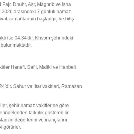
Fajr, Dhuhr, Asr, Maghrib ve Isha
Aug 2026 arasındaki 7 günlük namaz
aval zamanlarının başlangıç ve bitiş
kti ise 04:34'dir. Khsom şehrindeki
e bulunmaktadır.
tler Hanefi, Şafii, Maliki ve Hanbeli
4'dir. Sahur ve iftar vakitleri, Ramazan
er, şehir namaz vakitlerine göre
indekinden farklılık gösterebilir.
lam'ın değerlerini ve inançlarını
i görürler.