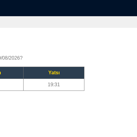
9/08/2026?
m
Yatsı
19:31