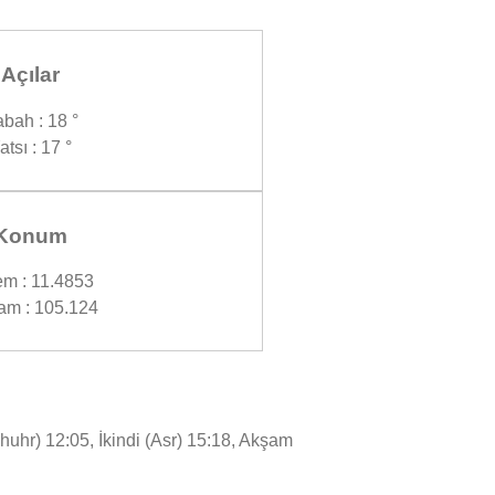
Açılar
bah : 18 °
atsı : 17 °
Konum
em : 11.4853
am : 105.124
uhr) 12:05, İkindi (Asr) 15:18, Akşam