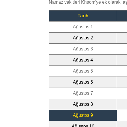
Namaz vakitleri Khsom'ye ek olarak, a
Tarih
Ağustos 1
Ağustos 2
Ağustos 3
Ağustos 4
Ağustos 5
Ağustos 6
Ağustos 7
Ağustos 8
Ağustos 9
Ağustos 10