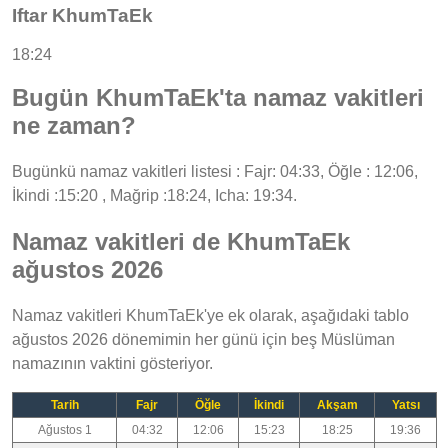
Iftar KhumTaEk
18:24
Bugün KhumTaEk'ta namaz vakitleri
ne zaman?
Bugünkü namaz vakitleri listesi : Fajr: 04:33, Öğle : 12:06,
İkindi :15:20 , Mağrip :18:24, Icha: 19:34.
Namaz vakitleri de KhumTaEk
ağustos 2026
Namaz vakitleri KhumTaEk'ye ek olarak, aşağıdaki tablo
ağustos 2026 dönemimin her günü için beş Müslüman
namazının vaktini gösteriyor.
Tarih
Fajr
Öğle
İkindi
Akşam
Yatsı
Ağustos 1
04:32
12:06
15:23
18:25
19:36