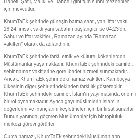
Hanefi, Şafii, Maliki ve Hanbeli gibi tüm sünni mezhepler
için mevcuttur.
KhumTaEk şehrinde güneşin batma saati, yani iftar vakti
18:24, imsak vakti yani sabahın başlangıcı ise 04:23'dir.
Sahur ve iftar vakitleri, Ramazan ayında "Ramazan
vakitleri" olarak da adlandırılır.
KhumTaEk şehrinde farklı etnik ve kültürel kökenlerden
Müslümanlar yaşamaktadır. KhumTaEk şehrindeki camiler,
şehir namaz vakitlerine göre ibadet hizmeti sunmaktadır.
Ancak, KhumTaEk şehrindeki namaz vakitleri, Kamboçya
ülkesinin diğer şehirlerindekinden farklılık gösterebilir.
KhumTaEk şehrindeki camiler, İslam'ın yayılmasında önemli
bir rol oynamaktadır. Ayrıca gayrimüslimlerin İslam'ın
değerlerini ve inançlarını keşfetmeleri için bir fırsat sunarlar.
Bunun yanında, göçmen Müslümanlar için bir topluluk
merkezi görevi görürler.
Cuma namazı, KhumTaEk şehrindeki Müslümanların