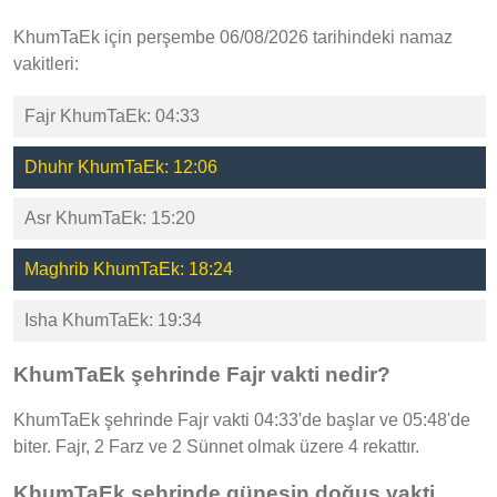
KhumTaEk için perşembe 06/08/2026 tarihindeki namaz
vakitleri:
Fajr KhumTaEk: 04:33
Dhuhr KhumTaEk: 12:06
Asr KhumTaEk: 15:20
Maghrib KhumTaEk: 18:24
Isha KhumTaEk: 19:34
KhumTaEk şehrinde Fajr vakti nedir?
KhumTaEk şehrinde Fajr vakti 04:33'de başlar ve 05:48'de
biter. Fajr, 2 Farz ve 2 Sünnet olmak üzere 4 rekattır.
KhumTaEk şehrinde güneşin doğuş vakti