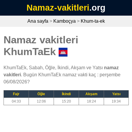
Namaz-vakitleri
.org
Ana sayfa
>
Kamboçya
>
Khum-ta-ek
Namaz vakitleri
KhumTaEk
KhumTaEk, Sabah, Öğle, İkindi, Akşam ve Yatsı
namaz
vakitleri
. Bugün KhumTaEk namaz vakti kaç : perşembe
06/08/2026?
Fajr
Öğle
İkindi
Akşam
Yatsı
04:33
12:06
15:20
18:24
19:34