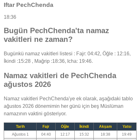
Iftar PechChenda
18:36
Bugün PechChenda'ta namaz
vakitleri ne zaman?
Bugünkü namaz vakitleri listesi : Fajr: 04:42, Öğle : 12:16,
İkindi :15:28 , Mağrip :18:36, Icha: 19:46.
Namaz vakitleri de PechChenda
ağustos 2026
Namaz vakitleri PechChenda'ye ek olarak, aşağıdaki tablo
ağustos 2026 dönemimin her günü için beş Müslüman
namazının vaktini gösteriyor.
Tarih
Fajr
Öğle
İkindi
Akşam
Yatsı
Ağustos 1
04:40
12:17
15:32
18:38
19:49