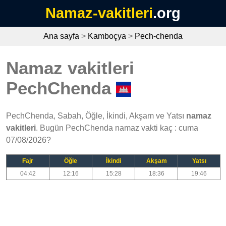
Namaz-vakitleri
.org
Ana sayfa
>
Kamboçya
>
Pech-chenda
Namaz vakitleri
PechChenda
PechChenda, Sabah, Öğle, İkindi, Akşam ve Yatsı
namaz
vakitleri
. Bugün PechChenda namaz vakti kaç : cuma
07/08/2026?
Fajr
Öğle
İkindi
Akşam
Yatsı
04:42
12:16
15:28
18:36
19:46