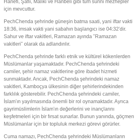
Hanefi, Şafii, Maliki ve Hanbeli gibi tüm sünni mezhepler
için mevcuttur.
PechChenda şehrinde güneşin batma saati, yani iftar vakti
18:36, imsak vakti yani sabahın başlangıcı ise 04:32'dir.
Sahur ve iftar vakitleri, Ramazan ayında "Ramazan
vakitleri" olarak da adlandırılır.
PechChenda şehrinde farklı etnik ve kültürel kökenlerden
Müslümanlar yaşamaktadır. PechChenda şehrindeki
camiler, şehir namaz vakitlerine göre ibadet hizmeti
sunmaktadır. Ancak, PechChenda şehrindeki namaz
vakitleri, Kamboçya ülkesinin diğer şehirlerindekinden
farklılık gösterebilir. PechChenda şehrindeki camiler,
İslam'ın yayılmasında önemli bir rol oynamaktadır. Ayrıca
gayrimüslimlerin İslam'ın değerlerini ve inançlarını
keşfetmeleri için bir fırsat sunarlar. Bunun yanında, göçmen
Müslümanlar için bir topluluk merkezi görevi görürler.
Cuma namazı, PechChenda şehrindeki Müslümanların