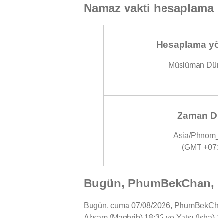
Namaz vakti hesaplama 
Hesaplama yö
Müslüman Dün
Zaman Di
Asia/Phnom
(GMT +07:
Bugün, PhumBekChan, K
Bugün, cuma 07/08/2026, PhumBekChan şe
Akşam (Maghrib) 18:32 ve Yatsı (Isha) 