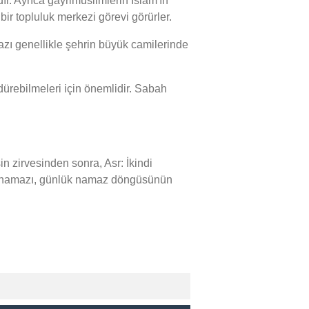
ır. Ayrıca gayrimüslimlerin İslam'ın
bir topluluk merkezi görevi görürler.
ı genellikle şehrin büyük camilerinde
ürebilmeleri için önemlidir. Sabah
zirvesinden sonra, Asr: İkindi
sı namazı, günlük namaz döngüsünün