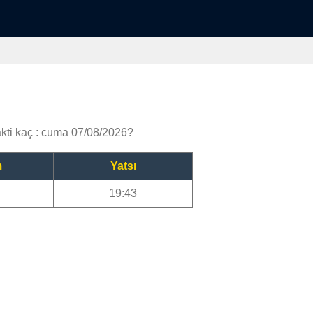
i kaç : cuma 07/08/2026?
m
Yatsı
19:43