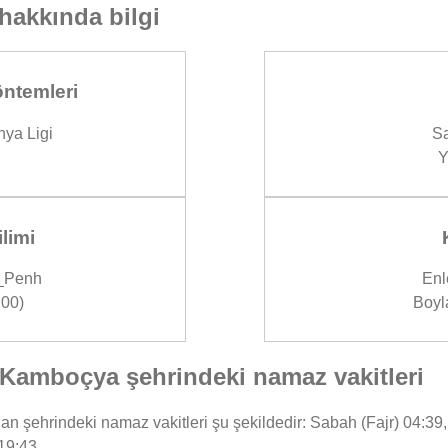
hakkında bilgi
ntemleri
ya Ligi
Sa
Y
limi
_Penh
Enl
00)
Boyl
amboçya şehrindeki namaz vakitleri
hrindeki namaz vakitleri şu şekildedir: Sabah (Fajr) 04:39, Ö
19:43.