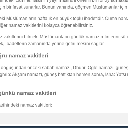
rindeki camiler, İslam'ın yayılmasında önemli bir rol oynamaktad
için bir fırsat sunarlar. Bunun yanında, göçmen Müslümanlar için 
Müslümanların haftalık en büyük toplu ibadetidir. Cuma namaz
iğer namaz vakitlerini kolayca öğrenebilirsiniz.
kitlerini bilmek, Müslümanların günlük namaz rutinlerini sürd
mek, ibadetlerin zamanında yerine getirilmesini sağlar.
u namaz vakitleri
oğuşundan önceki sabah namazı, Dhuhr: Öğle namazı, güneşin 
Maghrib: Akşam namazı, güneş battıktan hemen sonra, Isha: Yat
ünkü namaz vakitleri
ihindeki namaz vakitleri: