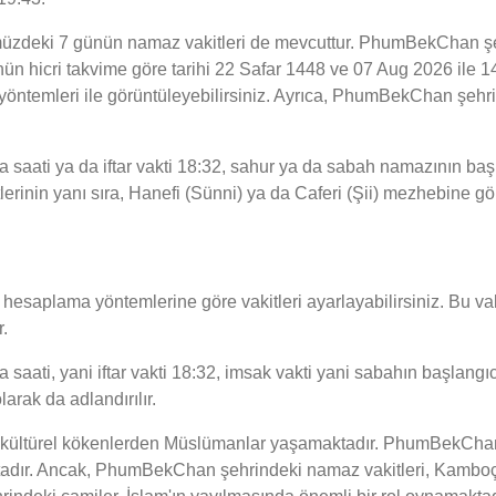
üzdeki 7 günün namaz vakitleri de mevcuttur. PhumBekChan şeh
günün hicri takvime göre tarihi 22 Safar 1448 ve 07 Aug 2026 il
a yöntemleri ile görüntüleyebilirsiniz. Ayrıca, PhumBekChan şeh
ti ya da iftar vakti 18:32, sahur ya da sabah namazının başlan
nin yanı sıra, Hanefi (Sünni) ya da Caferi (Şii) mezhebine göre 
esaplama yöntemlerine göre vakitleri ayarlayabilirsiniz. Bu vaki
.
i, yani iftar vakti 18:32, imsak vakti yani sabahın başlangıcı is
rak da adlandırılır.
 kültürel kökenlerden Müslümanlar yaşamaktadır. PhumBekChan
ktadır. Ancak, PhumBekChan şehrindeki namaz vakitleri, Kamboç