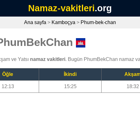
Namaz-vakitleri
.org
Ana sayfa
>
Kamboçya
>
Phum-bek-chan
i PhumBekChan
kşam ve Yatsı
namaz vakitleri
. Bugün PhumBekChan namaz vakt
Öğle
İkindi
Akşa
12:13
15:25
18:32