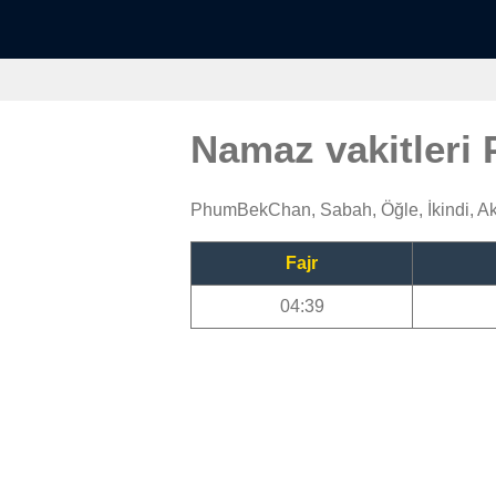
Namaz vakitler
PhumBekChan, Sabah, Öğle, İkindi, A
Fajr
04:39