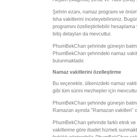
Şehrin ezanı, namaz programı ve önüm
Isha vakitlerini inceleyebilirsiniz. Bu
programını özelleştirilebilir hesaplam
bitiş detayları da mevcuttur.
PhumBekChan şehrinde güneşin batma saa
PhumBekChan şehrindeki namaz vakitleri
bulunmaktadır.
Namaz vakitlerini özelleştirme
Bu seçenekle, ülkenizdeki namaz vakti h
gibi tüm sünni mezhepler için mevcuttur
PhumBekChan şehrinde güneşin batma saat
Ramazan ayında "Ramazan vakitleri" ola
PhumBekChan şehrinde farklı etnik ve
vakitlerine göre ibadet hizmeti sunma