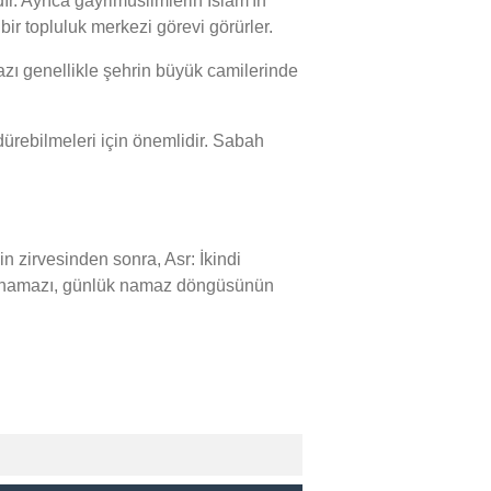
r. Ayrıca gayrimüslimlerin İslam'ın
bir topluluk merkezi görevi görürler.
ı genellikle şehrin büyük camilerinde
rebilmeleri için önemlidir. Sabah
zirvesinden sonra, Asr: İkindi
sı namazı, günlük namaz döngüsünün