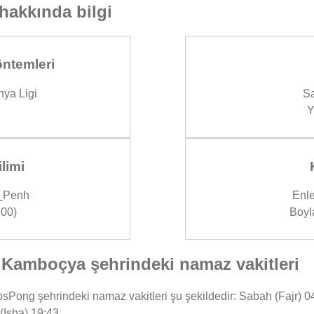
hakkında bilgi
ntemleri
ya Ligi
Sa
Y
limi
_Penh
Enle
00)
Boyl
amboçya şehrindeki namaz vakitleri
ng şehrindeki namaz vakitleri şu şekildedir: Sabah (Fajr) 04:3
(Isha) 19:43.