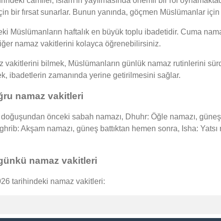
rindeki camiler, İslam'ın yayılmasında önemli bir rol oynamaktadı
için bir fırsat sunarlar. Bunun yanında, göçmen Müslümanlar için 
Müslümanların haftalık en büyük toplu ibadetidir. Cuma namaz
iğer namaz vakitlerini kolayca öğrenebilirsiniz.
kitlerini bilmek, Müslümanların günlük namaz rutinlerini sürdü
mek, ibadetlerin zamanında yerine getirilmesini sağlar.
u namaz vakitleri
oğuşundan önceki sabah namazı, Dhuhr: Öğle namazı, güneşin 
Maghrib: Akşam namazı, güneş battıktan hemen sonra, Isha: Yat
ünkü namaz vakitleri
 tarihindeki namaz vakitleri: