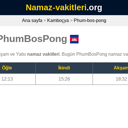
Namaz-vakitleri
.org
Ana sayfa
>
Kamboçya
>
Phum-bos-pong
i PhumBosPong
kşam ve Yatsı
namaz vakitleri
. Bugün PhumBosPong namaz vakt
Öğle
İkindi
Akşa
12:13
15:26
18:32