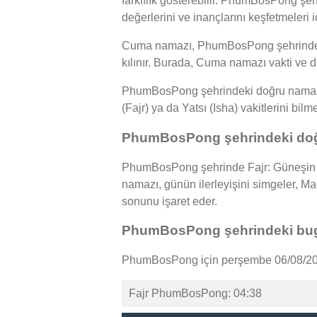
farklılık gösterebilir. PhumBosPong şeh
değerlerini ve inançlarını keşfetmeleri 
Cuma namazı, PhumBosPong şehrindeki 
kılınır. Burada, Cuma namazı vakti ve d
PhumBosPong şehrindeki doğru namaz va
(Fajr) ya da Yatsı (Isha) vakitlerini bil
PhumBosPong şehrindeki doğr
PhumBosPong şehrinde Fajr: Güneşin d
namazı, günün ilerleyişini simgeler, 
sonunu işaret eder.
PhumBosPong şehrindeki bug
PhumBosPong için perşembe 06/08/2026
Fajr PhumBosPong: 04:38