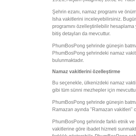
Şehrin ezanı, namaz programı ve önüm
Isha vakitlerini inceleyebilirsiniz. Bu
programını özelleştirilebilir hesaplam
bitiş detayları da mevcuttur.
PhumBosPong şehrinde güneşin batma saa
PhumBosPong şehrindeki namaz vakitlerin
bulunmaktadır.
Namaz vakitlerini özelleştirme
Bu seçenekle, ülkenizdeki namaz vakti h
gibi tüm sünni mezhepler için mevcuttur
PhumBosPong şehrinde güneşin batma saat
Ramazan ayında "Ramazan vakitleri" ola
PhumBosPong şehrinde farklı etnik ve
vakitlerine göre ibadet hizmeti sunma