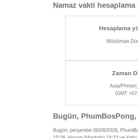
Namaz vakti hesaplama 
Hesaplama yö
Müslüman Dün
Zaman Di
Asia/Phnom
(GMT +07:
Bugün, PhumBosPong, K
Bugün, perşembe 06/08/2026, PhumBosPo
15:26, Akşam (Maghrib) 18:32 ve Yatsı 