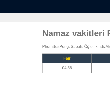
Namaz vakitler
PhumBosPong, Sabah, Öğle, İkindi, A
Fajr
04:38