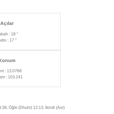
Açılar
bah : 18 °
atsı : 17 °
Konum
m : 13.0768
am : 103.241
8, Öğle (Dhuhr) 12:13, İkindi (Asr)