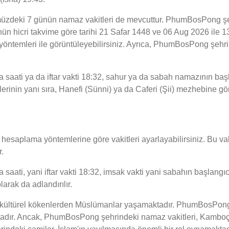
üzdeki 7 günün namaz vakitleri de mevcuttur. PhumBosPong şehr
günün hicri takvime göre tarihi 21 Safar 1448 ve 06 Aug 2026 il
a yöntemleri ile görüntüleyebilirsiniz. Ayrıca, PhumBosPong şeh
ti ya da iftar vakti 18:32, sahur ya da sabah namazının başlan
in yanı sıra, Hanefi (Sünni) ya da Caferi (Şii) mezhebine göre 
esaplama yöntemlerine göre vakitleri ayarlayabilirsiniz. Bu vaki
.
i, yani iftar vakti 18:32, imsak vakti yani sabahın başlangıcı is
rak da adlandırılır.
 kültürel kökenlerden Müslümanlar yaşamaktadır. PhumBosPong 
ktadır. Ancak, PhumBosPong şehrindeki namaz vakitleri, Kamboçy