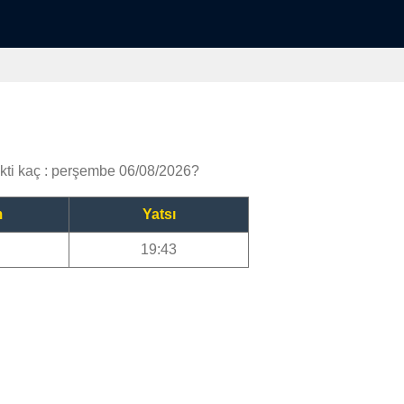
i kaç : perşembe 06/08/2026?
m
Yatsı
19:43