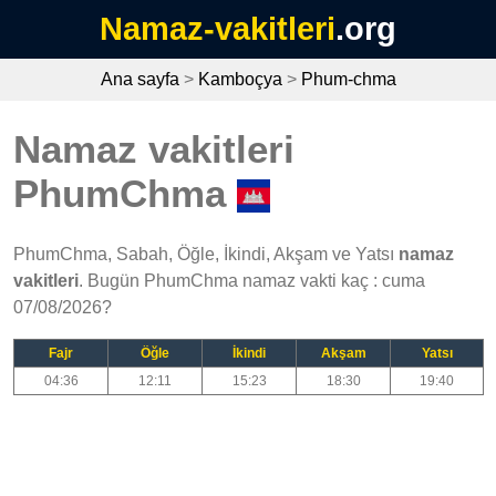
Namaz-vakitleri
.org
Ana sayfa
>
Kamboçya
>
Phum-chma
Namaz vakitleri
PhumChma
PhumChma, Sabah, Öğle, İkindi, Akşam ve Yatsı
namaz
vakitleri
. Bugün PhumChma namaz vakti kaç : cuma
07/08/2026?
Fajr
Öğle
İkindi
Akşam
Yatsı
04:36
12:11
15:23
18:30
19:40