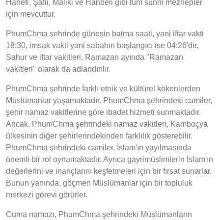
Hanefi, Şafii, Maliki ve Hanbeli gibi tüm sünni mezhepler
için mevcuttur.
PhumChma şehrinde güneşin batma saati, yani iftar vakti
18:30, imsak vakti yani sabahın başlangıcı ise 04:26'dir.
Sahur ve iftar vakitleri, Ramazan ayında "Ramazan
vakitleri" olarak da adlandırılır.
PhumChma şehrinde farklı etnik ve kültürel kökenlerden
Müslümanlar yaşamaktadır. PhumChma şehrindeki camiler,
şehir namaz vakitlerine göre ibadet hizmeti sunmaktadır.
Ancak, PhumChma şehrindeki namaz vakitleri, Kamboçya
ülkesinin diğer şehirlerindekinden farklılık gösterebilir.
PhumChma şehrindeki camiler, İslam'ın yayılmasında
önemli bir rol oynamaktadır. Ayrıca gayrimüslimlerin İslam'ın
değerlerini ve inançlarını keşfetmeleri için bir fırsat sunarlar.
Bunun yanında, göçmen Müslümanlar için bir topluluk
merkezi görevi görürler.
Cuma namazı, PhumChma şehrindeki Müslümanların