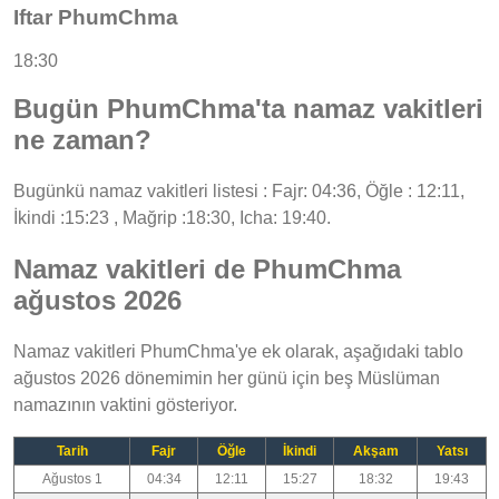
Iftar PhumChma
18:30
Bugün PhumChma'ta namaz vakitleri
ne zaman?
Bugünkü namaz vakitleri listesi : Fajr: 04:36, Öğle : 12:11,
İkindi :15:23 , Mağrip :18:30, Icha: 19:40.
Namaz vakitleri de PhumChma
ağustos 2026
Namaz vakitleri PhumChma'ye ek olarak, aşağıdaki tablo
ağustos 2026 dönemimin her günü için beş Müslüman
namazının vaktini gösteriyor.
Tarih
Fajr
Öğle
İkindi
Akşam
Yatsı
Ağustos 1
04:34
12:11
15:27
18:32
19:43