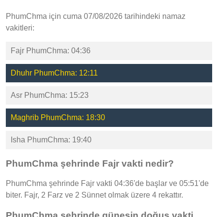
PhumChma için cuma 07/08/2026 tarihindeki namaz
vakitleri:
Fajr PhumChma: 04:36
Dhuhr PhumChma: 12:11
Asr PhumChma: 15:23
Maghrib PhumChma: 18:30
Isha PhumChma: 19:40
PhumChma şehrinde Fajr vakti nedir?
PhumChma şehrinde Fajr vakti 04:36'de başlar ve 05:51'de
biter. Fajr, 2 Farz ve 2 Sünnet olmak üzere 4 rekattır.
PhumChma şehrinde güneşin doğuş vakti