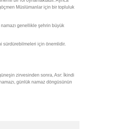
nemli bir rol oynamaktadır. Ayrıca
, göçmen Müslümanlar için bir topluluk
namazı genellikle şehrin büyük
sürdürebilmeleri için önemlidir.
eşin zirvesinden sonra, Asr: İkindi
sı namazı, günlük namaz döngüsünün