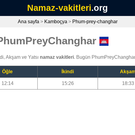
Namaz-vakitleri
.org
Ana sayfa
>
Kamboçya
>
Phum-prey-changhar
i PhumPreyChanghar
di, Akşam ve Yatsı
namaz vakitleri
. Bugün PhumPreyChanghar 
Öğle
İkindi
Akşa
12:14
15:26
18:33