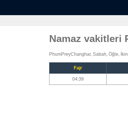
Namaz vakitler
PhumPreyChanghar, Sabah, Öğle, İkin
Fajr
04:39