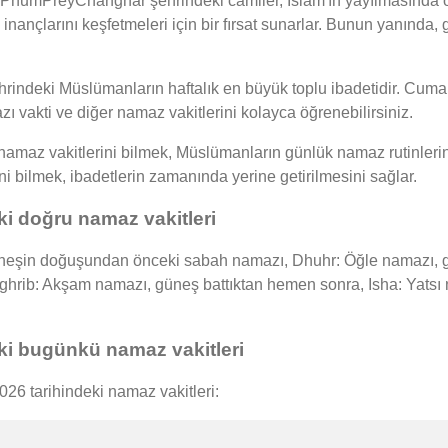
ir. PhumPreyChanghar şehrindeki camiler, İslam'ın yayılmasında ö
 inançlarını keşfetmeleri için bir fırsat sunarlar. Bunun yanında
deki Müslümanların haftalık en büyük toplu ibadetidir. Cuma 
ı vakti ve diğer namaz vakitlerini kolayca öğrenebilirsiniz.
az vakitlerini bilmek, Müslümanların günlük namaz rutinlerini 
ini bilmek, ibadetlerin zamanında yerine getirilmesini sağlar.
 doğru namaz vakitleri
şin doğuşundan önceki sabah namazı, Dhuhr: Öğle namazı, gün
Maghrib: Akşam namazı, güneş battıktan hemen sonra, Isha: Yat
 bugünkü namaz vakitleri
6 tarihindeki namaz vakitleri: