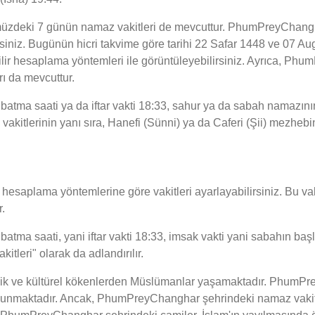
üzdeki 7 günün namaz vakitleri de mevcuttur. PhumPreyChanghar
irsiniz. Bugünün hicri takvime göre tarihi 22 Safar 1448 ve 07 A
ilir hesaplama yöntemleri ile görüntüleyebilirsiniz. Ayrıca, P
rı da mevcuttur.
a saati ya da iftar vakti 18:33, sahur ya da sabah namazının b
tlerinin yanı sıra, Hanefi (Sünni) ya da Caferi (Şii) mezhebine 
esaplama yöntemlerine göre vakitleri ayarlayabilirsiniz. Bu vaki
.
 saati, yani iftar vakti 18:33, imsak vakti yani sabahın başlan
tleri" olarak da adlandırılır.
ik ve kültürel kökenlerden Müslümanlar yaşamaktadır. PhumPre
 sunmaktadır. Ancak, PhumPreyChanghar şehrindeki namaz vakit