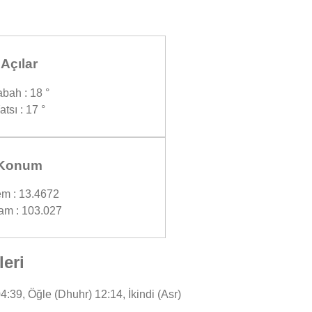
Açılar
bah : 18 °
atsı : 17 °
Konum
m : 13.4672
am : 103.027
eri
39, Öğle (Dhuhr) 12:14, İkindi (Asr)