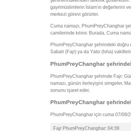
şehirlerindekinden farklılık gösterebil
gayrimüslimlerin İslam'ın değerlerini ve
merkezi görevi görürler.
Cuma namazı, PhumPreyChanghar şehrin
camilerinde kılınır. Burada, Cuma namaz
PhumPreyChanghar şehrindeki doğru nam
Sabah (Fajr) ya da Yatsı (Isha) vakitler
PhumPreyChanghar şehrindeki
PhumPreyChanghar şehrinde Fajr: Güne
namazı, günün ilerleyişini simgeler, 
sonunu işaret eder.
PhumPreyChanghar şehrindeki
PhumPreyChanghar için cuma 07/08/202
Fajr PhumPreyChanghar: 04:39