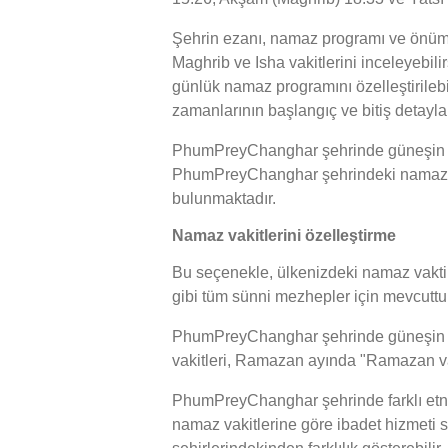
Şehrin ezanı, namaz programı ve önüm
Maghrib ve Isha vakitlerini inceleyebil
günlük namaz programını özelleştirileb
zamanlarının başlangıç ve bitiş detayla
PhumPreyChanghar şehrinde güneşin batm
PhumPreyChanghar şehrindeki namaz vaki
bulunmaktadır.
Namaz vakitlerini özelleştirme
Bu seçenekle, ülkenizdeki namaz vakti h
gibi tüm sünni mezhepler için mevcuttur
PhumPreyChanghar şehrinde güneşin batma
vakitleri, Ramazan ayında "Ramazan vaki
PhumPreyChanghar şehrinde farklı etn
namaz vakitlerine göre ibadet hizmeti