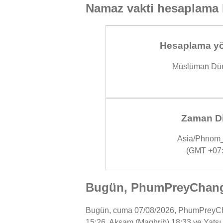
Namaz vakti hesaplama 
Hesaplama yö
Müslüman Dün
Zaman Di
Asia/Phnom
(GMT +07:
Bugün, PhumPreyChangh
Bugün, cuma 07/08/2026, PhumPreyChang
15:26, Akşam (Maghrib) 18:33 ve Yatsı 