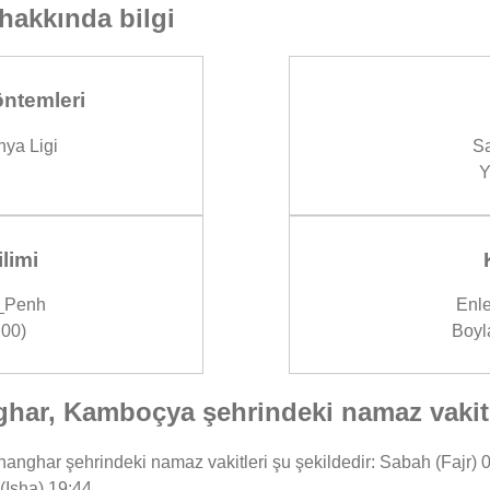
hakkında bilgi
ntemleri
ya Ligi
Sa
Y
limi
_Penh
Enle
00)
Boyl
ar, Kamboçya şehrindeki namaz vakitl
har şehrindeki namaz vakitleri şu şekildedir: Sabah (Fajr) 04:
(Isha) 19:44.