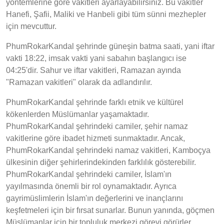
yöntemlerine göre vakitleri ayarlayabilirsiniz. Bu vakitler
Hanefi, Şafii, Maliki ve Hanbeli gibi tüm sünni mezhepler
için mevcuttur.
PhumRokarKandal şehrinde güneşin batma saati, yani iftar
vakti 18:22, imsak vakti yani sabahın başlangıcı ise
04:25'dir. Sahur ve iftar vakitleri, Ramazan ayında
"Ramazan vakitleri" olarak da adlandırılır.
PhumRokarKandal şehrinde farklı etnik ve kültürel
kökenlerden Müslümanlar yaşamaktadır.
PhumRokarKandal şehrindeki camiler, şehir namaz
vakitlerine göre ibadet hizmeti sunmaktadır. Ancak,
PhumRokarKandal şehrindeki namaz vakitleri, Kamboçya
ülkesinin diğer şehirlerindekinden farklılık gösterebilir.
PhumRokarKandal şehrindeki camiler, İslam'ın
yayılmasında önemli bir rol oynamaktadır. Ayrıca
gayrimüslimlerin İslam'ın değerlerini ve inançlarını
keşfetmeleri için bir fırsat sunarlar. Bunun yanında, göçmen
Müslümanlar için bir topluluk merkezi görevi görürler.