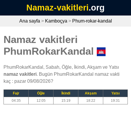
Namaz-vakitleri
.org
Ana sayfa
>
Kamboçya
>
Phum-rokar-kandal
Namaz vakitleri
PhumRokarKandal
PhumRokarKandal, Sabah, Öğle, İkindi, Akşam ve Yatsı
namaz vakitleri
. Bugün PhumRokarKandal namaz vakti
kaç : pazar 09/08/2026?
Fajr
Öğle
İkindi
Akşam
Yatsı
04:35
12:05
15:19
18:22
19:31