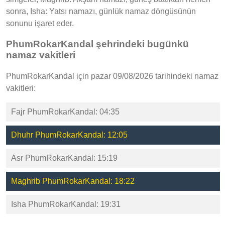
sonra, Isha: Yatsı namazı, günlük namaz döngüsünün
sonunu işaret eder.
PhumRokarKandal şehrindeki bugünkü
namaz vakitleri
PhumRokarKandal için pazar 09/08/2026 tarihindeki namaz
vakitleri:
Fajr PhumRokarKandal: 04:35
Dhuhr PhumRokarKandal: 12:05
Asr PhumRokarKandal: 15:19
Maghrib PhumRokarKandal: 18:22
Isha PhumRokarKandal: 19:31