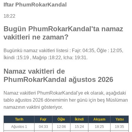
Iftar PhumRokarKandal
18:22
Bugün PhumRokarKandal'ta namaz
vakitleri ne zaman?
Bugünkü namaz vakitleri listesi : Fajr: 04:35, Öğle : 12:05,
İkindi :15:19 , Mağrip :18:22, Icha: 19:31.
Namaz vakitleri de
PhumRokarKandal ağustos 2026
Namaz vakitleri PhumRokarKandal'ye ek olarak, aşağıdaki
tablo ağustos 2026 dönemimin her günü için beş Müslüman
namazının vaktini gösteriyor.
Tarih
Fajr
Öğle
İkindi
Akşam
Yatsı
Ağustos 1
04:33
12:06
15:24
18:25
19:35