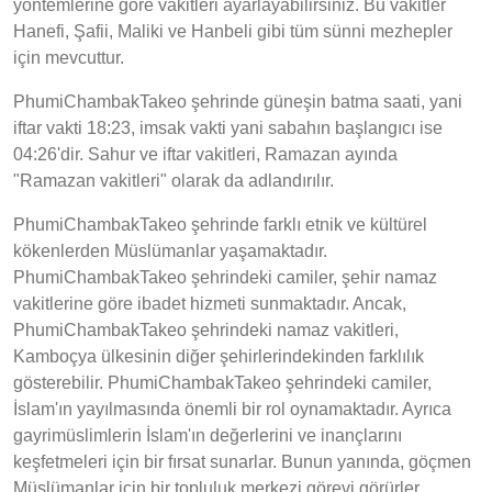
yöntemlerine göre vakitleri ayarlayabilirsiniz. Bu vakitler
Hanefi, Şafii, Maliki ve Hanbeli gibi tüm sünni mezhepler
için mevcuttur.
PhumiChambakTakeo şehrinde güneşin batma saati, yani
iftar vakti 18:23, imsak vakti yani sabahın başlangıcı ise
04:26'dir. Sahur ve iftar vakitleri, Ramazan ayında
"Ramazan vakitleri" olarak da adlandırılır.
PhumiChambakTakeo şehrinde farklı etnik ve kültürel
kökenlerden Müslümanlar yaşamaktadır.
PhumiChambakTakeo şehrindeki camiler, şehir namaz
vakitlerine göre ibadet hizmeti sunmaktadır. Ancak,
PhumiChambakTakeo şehrindeki namaz vakitleri,
Kamboçya ülkesinin diğer şehirlerindekinden farklılık
gösterebilir. PhumiChambakTakeo şehrindeki camiler,
İslam'ın yayılmasında önemli bir rol oynamaktadır. Ayrıca
gayrimüslimlerin İslam'ın değerlerini ve inançlarını
keşfetmeleri için bir fırsat sunarlar. Bunun yanında, göçmen
Müslümanlar için bir topluluk merkezi görevi görürler.