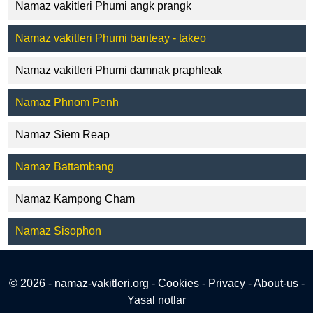
Namaz vakitleri Phumi angk prangk
Namaz vakitleri Phumi banteay - takeo
Namaz vakitleri Phumi damnak praphleak
Namaz Phnom Penh
Namaz Siem Reap
Namaz Battambang
Namaz Kampong Cham
Namaz Sisophon
© 2026 - namaz-vakitleri.org -
Cookies
-
Privacy
-
About-us
-
Yasal notlar