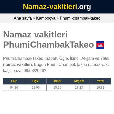
Namaz-vakitleri
.org
Ana sayfa
>
Kamboçya
>
Phumi-chambak-takeo
Namaz vakitleri
PhumiChambakTakeo
PhumiChambakTakeo, Sabah, Öğle, İkindi, Akşam ve Yatsı
namaz vakitleri
. Bugün PhumiChambakTakeo namaz vakti
kaç : pazar 09/08/2026?
Fajr
Öğle
İkindi
Akşam
Yatsı
04:36
12:06
15:20
18:23
19:32