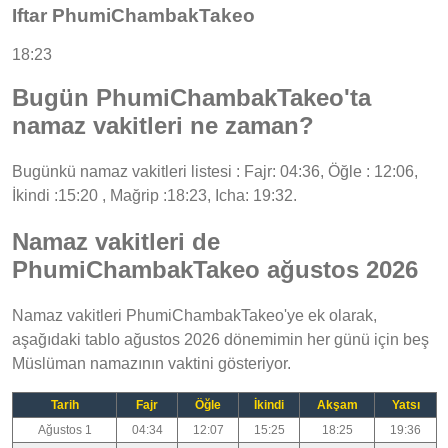
Iftar PhumiChambakTakeo
18:23
Bugün PhumiChambakTakeo'ta
namaz vakitleri ne zaman?
Bugünkü namaz vakitleri listesi : Fajr: 04:36, Öğle : 12:06,
İkindi :15:20 , Mağrip :18:23, Icha: 19:32.
Namaz vakitleri de
PhumiChambakTakeo ağustos 2026
Namaz vakitleri PhumiChambakTakeo'ye ek olarak,
aşağıdaki tablo ağustos 2026 dönemimin her günü için beş
Müslüman namazının vaktini gösteriyor.
Tarih
Fajr
Öğle
İkindi
Akşam
Yatsı
Ağustos 1
04:34
12:07
15:25
18:25
19:36