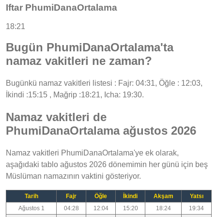
Iftar PhumiDanaOrtalama
18:21
Bugün PhumiDanaOrtalama'ta
namaz vakitleri ne zaman?
Bugünkü namaz vakitleri listesi : Fajr: 04:31, Öğle : 12:03,
İkindi :15:15 , Mağrip :18:21, Icha: 19:30.
Namaz vakitleri de
PhumiDanaOrtalama ağustos 2026
Namaz vakitleri PhumiDanaOrtalama'ye ek olarak,
aşağıdaki tablo ağustos 2026 dönemimin her günü için beş
Müslüman namazının vaktini gösteriyor.
Tarih
Fajr
Öğle
İkindi
Akşam
Yatsı
Ağustos 1
04:28
12:04
15:20
18:24
19:34