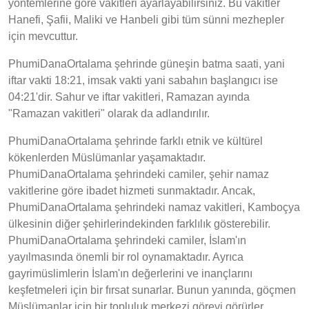
yöntemlerine göre vakitleri ayarlayabilirsiniz. Bu vakitler
Hanefi, Şafii, Maliki ve Hanbeli gibi tüm sünni mezhepler
için mevcuttur.
PhumiDanaOrtalama şehrinde güneşin batma saati, yani
iftar vakti 18:21, imsak vakti yani sabahın başlangıcı ise
04:21'dir. Sahur ve iftar vakitleri, Ramazan ayında
"Ramazan vakitleri" olarak da adlandırılır.
PhumiDanaOrtalama şehrinde farklı etnik ve kültürel
kökenlerden Müslümanlar yaşamaktadır.
PhumiDanaOrtalama şehrindeki camiler, şehir namaz
vakitlerine göre ibadet hizmeti sunmaktadır. Ancak,
PhumiDanaOrtalama şehrindeki namaz vakitleri, Kamboçya
ülkesinin diğer şehirlerindekinden farklılık gösterebilir.
PhumiDanaOrtalama şehrindeki camiler, İslam'ın
yayılmasında önemli bir rol oynamaktadır. Ayrıca
gayrimüslimlerin İslam'ın değerlerini ve inançlarını
keşfetmeleri için bir fırsat sunarlar. Bunun yanında, göçmen
Müslümanlar için bir topluluk merkezi görevi görürler.