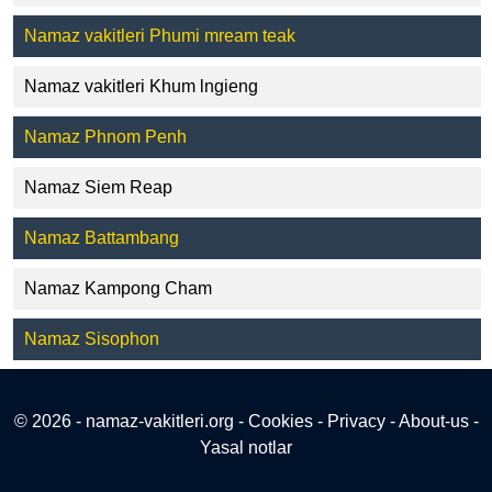
Namaz vakitleri Phumi mream teak
Namaz vakitleri Khum lngieng
Namaz Phnom Penh
Namaz Siem Reap
Namaz Battambang
Namaz Kampong Cham
Namaz Sisophon
© 2026 - namaz-vakitleri.org -
Cookies
-
Privacy
-
About-us
-
Yasal notlar