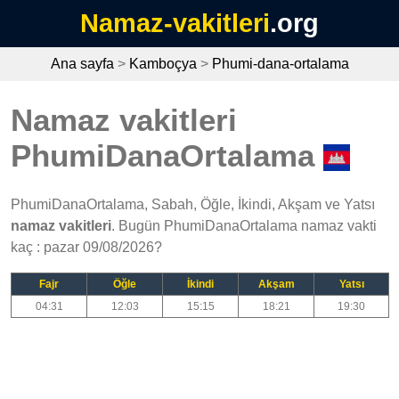
Namaz-vakitleri
.org
Ana sayfa
>
Kamboçya
>
Phumi-dana-ortalama
Namaz vakitleri
PhumiDanaOrtalama
PhumiDanaOrtalama, Sabah, Öğle, İkindi, Akşam ve Yatsı
namaz vakitleri
. Bugün PhumiDanaOrtalama namaz vakti
kaç : pazar 09/08/2026?
Fajr
Öğle
İkindi
Akşam
Yatsı
04:31
12:03
15:15
18:21
19:30