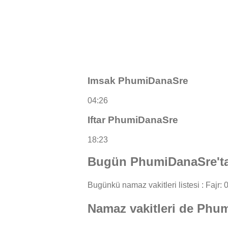
Imsak PhumiDanaSre
04:26
Iftar PhumiDanaSre
18:23
Bugün PhumiDanaSre'ta
Bugünkü namaz vakitleri listesi : Fajr: 0
Namaz vakitleri de Phu