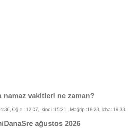
 namaz vakitleri ne zaman?
4:36, Öğle : 12:07, İkindi :15:21 , Mağrip :18:23, Icha: 19:33.
miDanaSre ağustos 2026