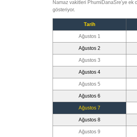
Namaz vakitleri PhumiDanaSre'ye ek o
gösteriyor.
Tarih
Ağustos 1
Ağustos 2
Ağustos 3
Ağustos 4
Ağustos 5
Ağustos 6
Ağustos 7
Ağustos 8
Ağustos 9