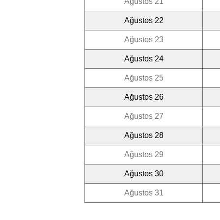
Ağustos 21
Ağustos 22
Ağustos 23
Ağustos 24
Ağustos 25
Ağustos 26
Ağustos 27
Ağustos 28
Ağustos 29
Ağustos 30
Ağustos 31