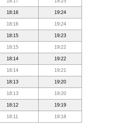
18:17
19:25
18:16
19:24
18:16
19:24
18:15
19:23
18:15
19:22
18:14
19:22
18:14
19:21
18:13
19:20
18:13
19:20
18:12
19:19
18:11
19:18