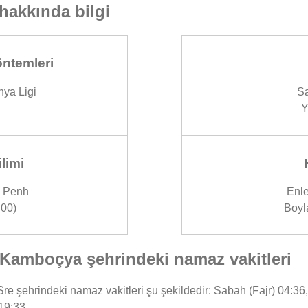
hakkında bilgi
ntemleri
ya Ligi
Sa
Y
limi
_Penh
Enle
00)
Boyl
amboçya şehrindeki namaz vakitleri
ehrindeki namaz vakitleri şu şekildedir: Sabah (Fajr) 04:36, Ö
19:33.