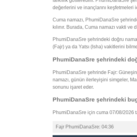
farklılık gösterebilir. PhumiDanaSre şe
değerlerini ve inançlarını keşfetmeleri 
Cuma namazı, PhumiDanaSre şehrindeki 
kılınır. Burada, Cuma namazı vakti ve d
PhumiDanaSre şehrindeki doğru namaz v
(Fajr) ya da Yatsı (Isha) vakitlerini bil
PhumiDanaSre şehrindeki doğr
PhumiDanaSre şehrinde Fajr: Güneşin 
namazı, günün ilerleyişini simgeler, 
sonunu işaret eder.
PhumiDanaSre şehrindeki bug
PhumiDanaSre için cuma 07/08/2026 tar
Fajr PhumiDanaSre: 04:36