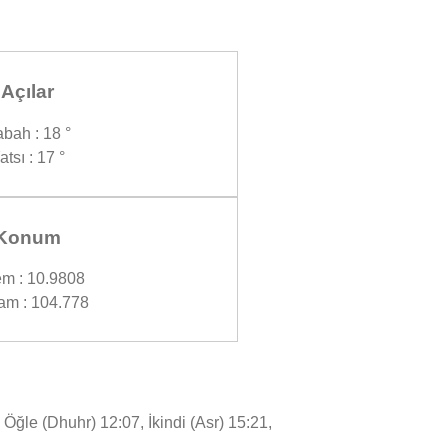
Açılar
bah : 18 °
atsı : 17 °
Konum
m : 10.9808
am : 104.778
ğle (Dhuhr) 12:07, İkindi (Asr) 15:21,