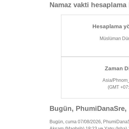
Namaz vakti hesaplama 
Hesaplama yö
Müslüman Dün
Zaman Di
Asia/Phnom
(GMT +07:
Bugün, PhumiDanaSre, K
Bugün, cuma 07/08/2026, PhumiDanaSre ş
Akşam (Maghrib) 18:23 ve Yatsı (Isha) 