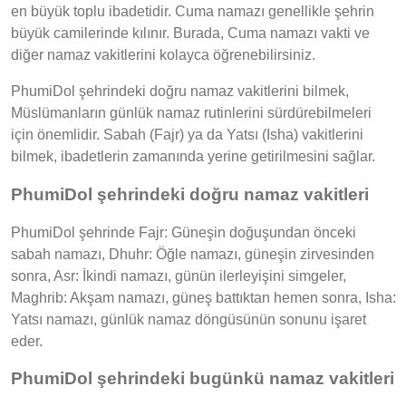
en büyük toplu ibadetidir. Cuma namazı genellikle şehrin
büyük camilerinde kılınır. Burada, Cuma namazı vakti ve
diğer namaz vakitlerini kolayca öğrenebilirsiniz.
PhumiDol şehrindeki doğru namaz vakitlerini bilmek,
Müslümanların günlük namaz rutinlerini sürdürebilmeleri
için önemlidir. Sabah (Fajr) ya da Yatsı (Isha) vakitlerini
bilmek, ibadetlerin zamanında yerine getirilmesini sağlar.
PhumiDol şehrindeki doğru namaz vakitleri
PhumiDol şehrinde Fajr: Güneşin doğuşundan önceki
sabah namazı, Dhuhr: Öğle namazı, güneşin zirvesinden
sonra, Asr: İkindi namazı, günün ilerleyişini simgeler,
Maghrib: Akşam namazı, güneş battıktan hemen sonra, Isha:
Yatsı namazı, günlük namaz döngüsünün sonunu işaret
eder.
PhumiDol şehrindeki bugünkü namaz vakitleri