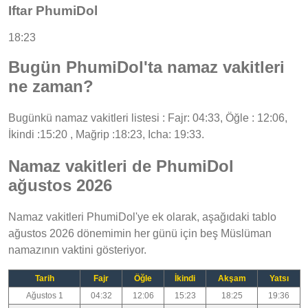
Iftar PhumiDol
18:23
Bugün PhumiDol'ta namaz vakitleri
ne zaman?
Bugünkü namaz vakitleri listesi : Fajr: 04:33, Öğle : 12:06,
İkindi :15:20 , Mağrip :18:23, Icha: 19:33.
Namaz vakitleri de PhumiDol
ağustos 2026
Namaz vakitleri PhumiDol'ye ek olarak, aşağıdaki tablo
ağustos 2026 dönemimin her günü için beş Müslüman
namazının vaktini gösteriyor.
Tarih
Fajr
Öğle
İkindi
Akşam
Yatsı
Ağustos 1
04:32
12:06
15:23
18:25
19:36