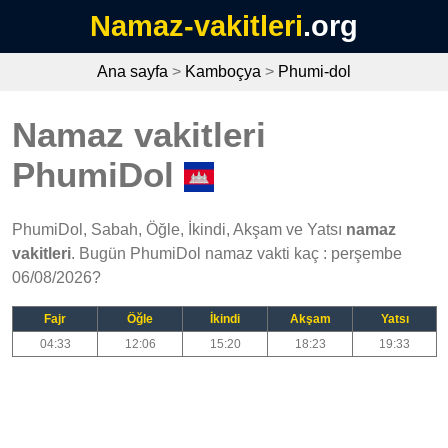
Namaz-vakitleri
.org
Ana sayfa
>
Kamboçya
>
Phumi-dol
Namaz vakitleri
PhumiDol
PhumiDol, Sabah, Öğle, İkindi, Akşam ve Yatsı
namaz
vakitleri
. Bugün PhumiDol namaz vakti kaç : perşembe
06/08/2026?
Fajr
Öğle
İkindi
Akşam
Yatsı
04:33
12:06
15:20
18:23
19:33