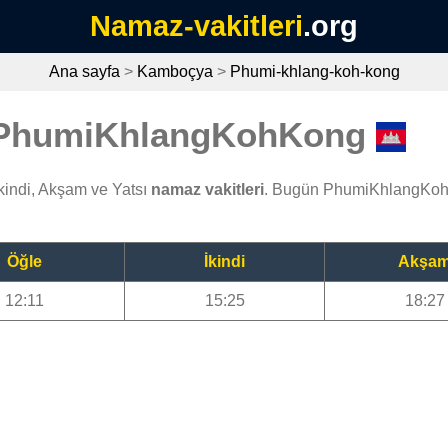
Namaz-vakitleri
.org
Ana sayfa
>
Kamboçya
>
Phumi-khlang-koh-kong
i PhumiKhlangKohKong
indi, Akşam ve Yatsı
namaz vakitleri
. Bugün PhumiKhlangKohK
Öğle
İkindi
Akşa
12:11
15:25
18:27