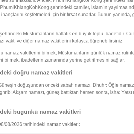
izmeti sunmaktadır. Ancak, PhumiKhlangKohKong şehrindeki nam
ir. PhumiKhlangKohKong şehrindeki camiler, İslam'ın yayılmasınd
 inançlarını keşfetmeleri için bir fırsat sunarlar. Bunun yanında
indeki Müslümanların haftalık en büyük toplu ibadetidir. Cum
ı vakti ve diğer namaz vakitlerini kolayca öğrenebilirsiniz.
amaz vakitlerini bilmek, Müslümanların günlük namaz rutinlerin
ini bilmek, ibadetlerin zamanında yerine getirilmesini sağlar.
ki doğru namaz vakitleri
neşin doğuşundan önceki sabah namazı, Dhuhr: Öğle namazı, g
Maghrib: Akşam namazı, güneş battıktan hemen sonra, Isha: Yat
eki bugünkü namaz vakitleri
08/2026 tarihindeki namaz vakitleri: