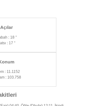
Açılar
bah : 18 °
atsı : 17 °
Konum
em : 11.1152
am : 103.758
itleri
jr) 04:40, Öğle (Dhuhr) 12:11, İkindi