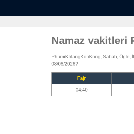
Namaz vakitler
PhumiKhlangKohKong, Sabah, Öğle, İk
08/08/2026?
Fajr
04:40