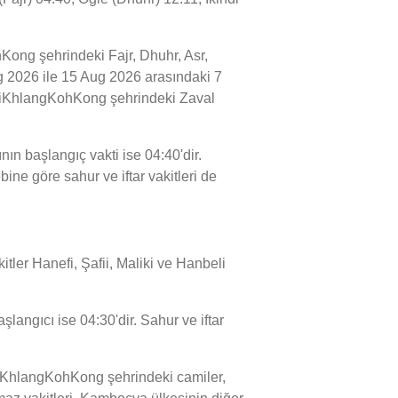
ong şehrindeki Fajr, Dhuhr, Asr,
ug 2026 ile 15 Aug 2026 arasındaki 7
humiKhlangKohKong şehrindeki Zaval
n başlangıç vakti ise 04:40'dir.
ne göre sahur ve iftar vakitleri de
tler Hanefi, Şafii, Maliki ve Hanbeli
angıcı ise 04:30'dir. Sahur ve iftar
iKhlangKohKong şehrindeki camiler,