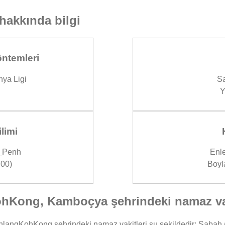
hakkında bilgi
ntemleri
ya Ligi
Sa
Y
limi
_Penh
Enl
00)
Boyl
Kong, Kamboçya şehrindeki namaz vak
angKohKong şehrindeki namaz vakitleri şu şekildedir: Sabah (Fa