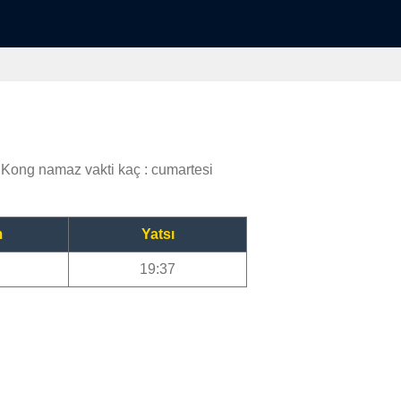
ong namaz vakti kaç : cumartesi
m
Yatsı
19:37