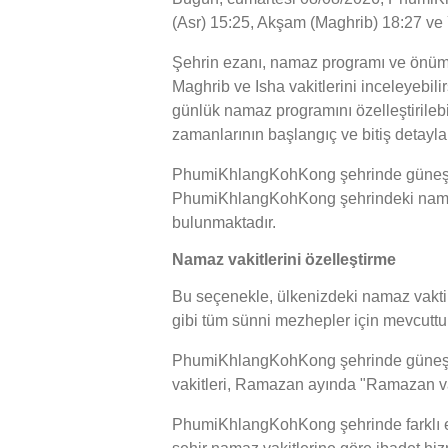
(Asr) 15:25, Akşam (Maghrib) 18:27 ve Y
Şehrin ezanı, namaz programı ve önüm
Maghrib ve Isha vakitlerini inceleyebil
günlük namaz programını özelleştirileb
zamanlarının başlangıç ve bitiş detayla
PhumiKhlangKohKong şehrinde güneşin ba
PhumiKhlangKohKong şehrindeki namaz va
bulunmaktadır.
Namaz vakitlerini özelleştirme
Bu seçenekle, ülkenizdeki namaz vakti h
gibi tüm sünni mezhepler için mevcuttur
PhumiKhlangKohKong şehrinde güneşin bat
vakitleri, Ramazan ayında "Ramazan vaki
PhumiKhlangKohKong şehrinde farklı e