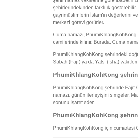
şehir namaz vakitlerine göre ibadet h
şehirlerindekinden farklılık gösterebil
gayrimüslimlerin İslam'ın değerlerini ve
merkezi görevi görürler.
Cuma namazı, PhumiKhlangKohKong şehr
camilerinde kılınır. Burada, Cuma namaz
PhumiKhlangKohKong şehrindeki doğru n
Sabah (Fajr) ya da Yatsı (Isha) vakitler
PhumiKhlangKohKong şehrinde
PhumiKhlangKohKong şehrinde Fajr: Gü
namazı, günün ilerleyişini simgeler, 
sonunu işaret eder.
PhumiKhlangKohKong şehrind
PhumiKhlangKohKong için cumartesi 08/