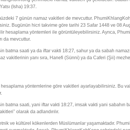
atsı (Isha) 19:37.
üzdeki 7 günün namaz vakitleri de mevcuttur. PhumiKhlangKohK
irsiniz. Bugünün hicri takvime göre tarihi 23 Safar 1448 ve 08 A
ilir hesaplama yöntemleri ile görüntüleyebilirsiniz. Ayrıca, P
rı da mevcuttur.
tma saati ya da iftar vakti 18:27, sahur ya da sabah namazını
kitlerinin yanı sıra, Hanefi (Sünni) ya da Caferi (Şii) mezhebi
esaplama yöntemlerine göre vakitleri ayarlayabilirsiniz. Bu vaki
.
ma saati, yani iftar vakti 18:27, imsak vakti yani sabahın başl
tleri" olarak da adlandırılır.
tnik ve kültürel kökenlerden Müslümanlar yaşamaktadır. Phum