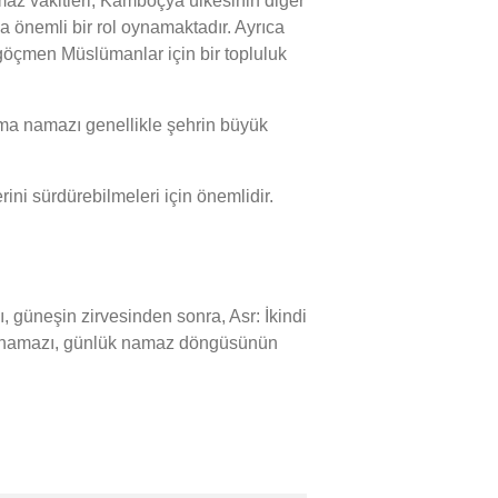
az vakitleri, Kamboçya ülkesinin diğer
a önemli bir rol oynamaktadır. Ayrıca
, göçmen Müslümanlar için bir topluluk
a namazı genellikle şehrin büyük
i sürdürebilmeleri için önemlidir.
üneşin zirvesinden sonra, Asr: İkindi
sı namazı, günlük namaz döngüsünün