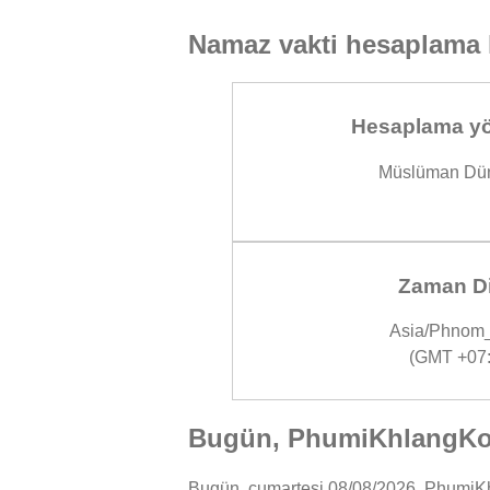
Namaz vakti hesaplama 
Hesaplama yö
Müslüman Dün
Zaman Di
Asia/Phnom
(GMT +07:
Bugün, PhumiKhlangKoh
Bugün, cumartesi 08/08/2026, PhumiKhl