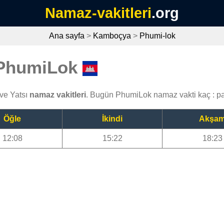
Namaz-vakitleri
.org
Ana sayfa
>
Kamboçya
>
Phumi-lok
 PhumiLok
ve Yatsı
namaz vakitleri
. Bugün PhumiLok namaz vakti kaç : p
Öğle
İkindi
Akşa
12:08
15:22
18:23