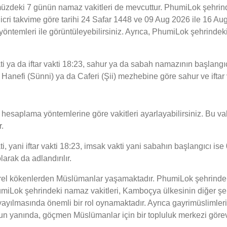
zdeki 7 günün namaz vakitleri de mevcuttur. PhumiLok şehrinde
 hicri takvime göre tarihi 24 Safar 1448 ve 09 Aug 2026 ile 16 
 yöntemleri ile görüntüleyebilirsiniz. Ayrıca, PhumiLok şehrindek
ya da iftar vakti 18:23, sahur ya da sabah namazının başlangıç
 Hanefi (Sünni) ya da Caferi (Şii) mezhebine göre sahur ve iftar 
esaplama yöntemlerine göre vakitleri ayarlayabilirsiniz. Bu vaki
.
ani iftar vakti 18:23, imsak vakti yani sabahın başlangıcı ise 04:
rak da adlandırılır.
ürel kökenlerden Müslümanlar yaşamaktadır. PhumiLok şehrindeki
iLok şehrindeki namaz vakitleri, Kamboçya ülkesinin diğer şehir
ayılmasında önemli bir rol oynamaktadır. Ayrıca gayrimüslimlerin
Bunun yanında, göçmen Müslümanlar için bir topluluk merkezi görev