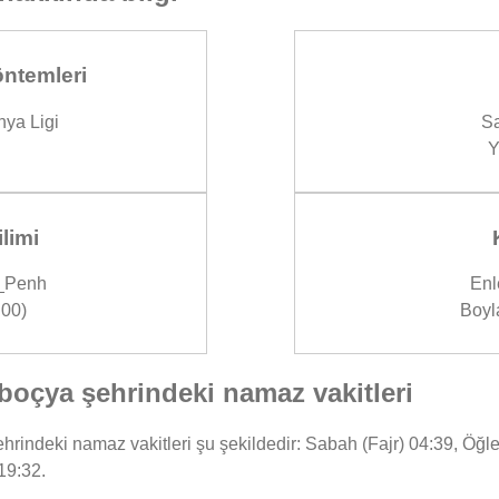
ntemleri
ya Ligi
Sa
Y
limi
_Penh
Enl
00)
Boyl
çya şehrindeki namaz vakitleri
indeki namaz vakitleri şu şekildedir: Sabah (Fajr) 04:39, Öğle 
19:32.