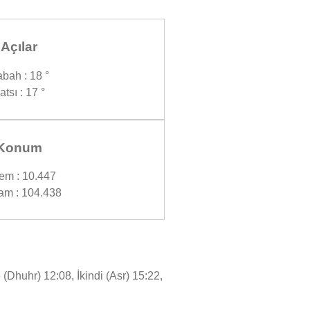
Açılar
bah : 18 °
atsı : 17 °
Konum
em : 10.447
am : 104.438
(Dhuhr) 12:08, İkindi (Asr) 15:22,