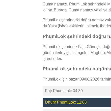
Cuma namazı, PhumiLok şehrindeki Müsl
kılınır. Burada, Cuma namazı vakti ve d
PhumiLok şehrindeki doğru namaz vakitl
da Yatsı (Isha) vakitlerini bilmek, ibad
PhumiLok şehrindeki doğru na
PhumiLok şehrinde Fajr: Güneşin doğuş
günün ilerleyişini simgeler, Maghrib:
işaret eder.
PhumiLok şehrindeki bugünkü
PhumiLok için pazar 09/08/2026 tarihin
Fajr PhumiLok: 04:39
Dhuhr PhumiLok: 12:08