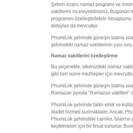
Şehrin ezanı, namaz programı ve önümü
vakitlerini inceleyebilirsiniz. Bugünün
programını özelleştirilebilir hesaplama
detayları da mevcuttur.
PhumiLok şehrinde güneşin batma saati 
şehrindeki namaz vakitlerinin yanı sıra,
Namaz vakitlerini özelleştirme
Bu seçenekle, ülkenizdeki namaz vakti h
gibi tüm sünni mezhepler için mevcuttur
PhumiLok şehrinde güneşin batma saati, y
Ramazan ayında "Ramazan vakitleri" ola
PhumiLok şehrinde farklı etnik ve kült
ibadet hizmeti sunmaktadır. Ancak, Phum
PhumiLok şehrindeki camiler, İslam'ın y
keşfetmeleri için bir fırsat sunarlar. 