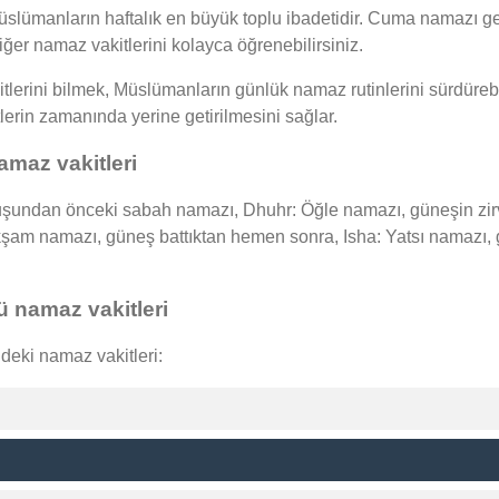
ümanların haftalık en büyük toplu ibadetidir. Cuma namazı gen
iğer namaz vakitlerini kolayca öğrenebilirsiniz.
erini bilmek, Müslümanların günlük namaz rutinlerini sürdürebil
etlerin zamanında yerine getirilmesini sağlar.
maz vakitleri
undan önceki sabah namazı, Dhuhr: Öğle namazı, güneşin zirve
 Akşam namazı, güneş battıktan hemen sonra, Isha: Yatsı nama
 namaz vakitleri
deki namaz vakitleri: