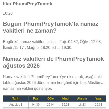
Iftar PhumiPreyTamok
18:20
Bugün PhumiPreyTamok'ta namaz
vakitleri ne zaman?
Bugünkü namaz vakitleri listesi : Fajr: 04:32, Öğle : 12:03,
İkindi :15:17 , Mağrip :18:20, Icha: 19:30.
Namaz vakitleri de PhumiPreyTamok
ağustos 2026
Namaz vakitleri PhumiPreyTamok'ye ek olarak, aşağıdaki
tablo ağustos 2026 dönemimin her günü için beş Müslüman
namazının vaktini gösteriyor.
Tarih
Fajr
Öğle
İkindi
Akşam
Yatsı
Ağustos 1
04:30
12:04
15:21
18:23
19:33