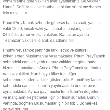
yöntemlerine göre vakitleri ayarlayabilirsiniz. Bu vakitler
Hanefi, Şafii, Maliki ve Hanbeli gibi tüm sünni mezhepler
için mevcuttur.
PhumiPreyTamok şehrinde güneşin batma saati, yani iftar
vakti 18:20, imsak vakti yani sabahın başlangıcı ise
04:22'dir. Sahur ve iftar vakitleri, Ramazan ayında
"Ramazan vakitleri" olarak da adlandırılır.
PhumiPreyTamok şehrinde farklı etnik ve kültürel
kökenlerden Müslümanlar yaşamaktadır. PhumiPreyTamok
şehrindeki camiler, şehir namaz vakitlerine göre ibadet
hizmeti sunmaktadır. Ancak, PhumiPreyTamok şehrindeki
namaz vakitleri, Kamboçya ülkesinin diğer
şehirlerindekinden farklılık gösterebilir. PhumiPreyTamok
şehrindeki camiler, İslam'ın yayılmasında önemli bir rol
oynamaktadır. Ayrıca gayrimüslimlerin İslam'ın değerlerini
ve inançlarını keşfetmeleri için bir fırsat sunarlar. Bunun
yanında, göçmen Müslümanlar için bir topluluk merkezi
görevi görürler.