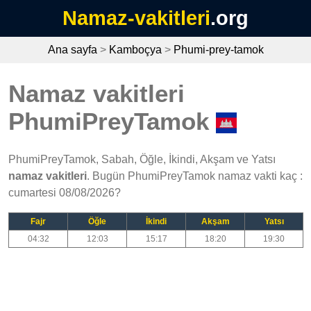
Namaz-vakitleri
.org
Ana sayfa
>
Kamboçya
>
Phumi-prey-tamok
Namaz vakitleri
PhumiPreyTamok
PhumiPreyTamok, Sabah, Öğle, İkindi, Akşam ve Yatsı
namaz vakitleri
. Bugün PhumiPreyTamok namaz vakti kaç :
cumartesi 08/08/2026?
Fajr
Öğle
İkindi
Akşam
Yatsı
04:32
12:03
15:17
18:20
19:30