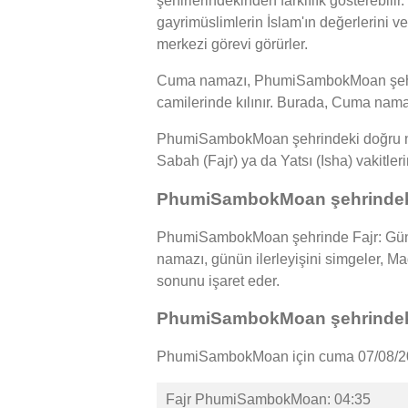
şehirlerindekinden farklılık gösterebil
gayrimüslimlerin İslam'ın değerlerini ve
merkezi görevi görürler.
Cuma namazı, PhumiSambokMoan şehrind
camilerinde kılınır. Burada, Cuma namaz
PhumiSambokMoan şehrindeki doğru nama
Sabah (Fajr) ya da Yatsı (Isha) vakitler
PhumiSambokMoan şehrindeki
PhumiSambokMoan şehrinde Fajr: Güneş
namazı, günün ilerleyişini simgeler, 
sonunu işaret eder.
PhumiSambokMoan şehrindeki
PhumiSambokMoan için cuma 07/08/2026
Fajr PhumiSambokMoan: 04:35