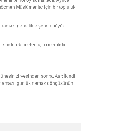
nemli bir rol oynamaktadır. Ayrıca
, göçmen Müslümanlar için bir topluluk
namazı genellikle şehrin büyük
sürdürebilmeleri için önemlidir.
şin zirvesinden sonra, Asr: İkindi
sı namazı, günlük namaz döngüsünün