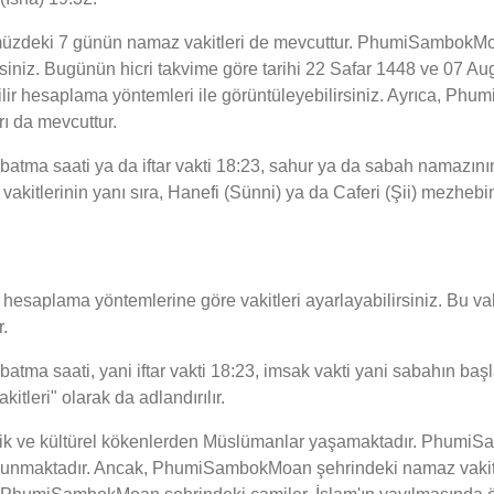
üzdeki 7 günün namaz vakitleri de mevcuttur. PhumiSambokMoan
irsiniz. Bugünün hicri takvime göre tarihi 22 Safar 1448 ve 07 A
ilir hesaplama yöntemleri ile görüntüleyebilirsiniz. Ayrıca, P
rı da mevcuttur.
a saati ya da iftar vakti 18:23, sahur ya da sabah namazının b
lerinin yanı sıra, Hanefi (Sünni) ya da Caferi (Şii) mezhebine 
esaplama yöntemlerine göre vakitleri ayarlayabilirsiniz. Bu vaki
.
 saati, yani iftar vakti 18:23, imsak vakti yani sabahın başlang
tleri" olarak da adlandırılır.
k ve kültürel kökenlerden Müslümanlar yaşamaktadır. PhumiSa
i sunmaktadır. Ancak, PhumiSambokMoan şehrindeki namaz vakitl