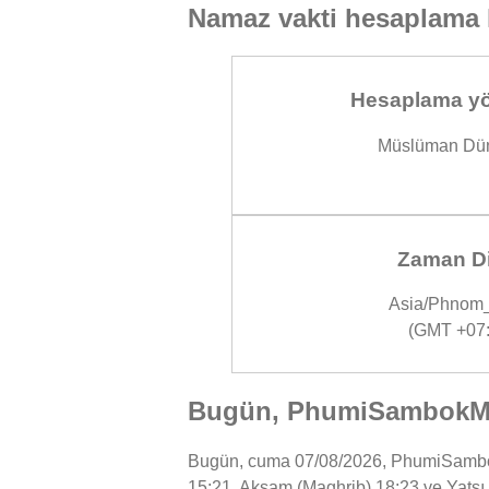
Namaz vakti hesaplama 
Hesaplama yö
Müslüman Dün
Zaman Di
Asia/Phnom
(GMT +07:
Bugün, PhumiSambokMoa
Bugün, cuma 07/08/2026, PhumiSambokMo
15:21, Akşam (Maghrib) 18:23 ve Yatsı 