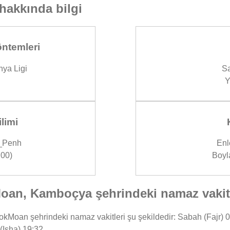
hakkında bilgi
ntemleri
ya Ligi
Sa
Y
limi
_Penh
Enl
00)
Boyl
n, Kamboçya şehrindeki namaz vakitl
an şehrindeki namaz vakitleri şu şekildedir: Sabah (Fajr) 04:
(Isha) 19:32.