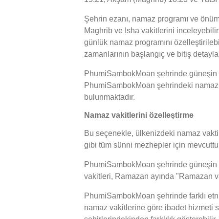
Şehrin ezanı, namaz programı ve önüm
Maghrib ve Isha vakitlerini inceleyebil
günlük namaz programını özelleştirileb
zamanlarının başlangıç ve bitiş detayla
PhumiSambokMoan şehrinde güneşin batm
PhumiSambokMoan şehrindeki namaz vakit
bulunmaktadır.
Namaz vakitlerini özelleştirme
Bu seçenekle, ülkenizdeki namaz vakti h
gibi tüm sünni mezhepler için mevcuttur
PhumiSambokMoan şehrinde güneşin batma
vakitleri, Ramazan ayında "Ramazan vaki
PhumiSambokMoan şehrinde farklı etni
namaz vakitlerine göre ibadet hizmet