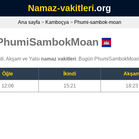
Namaz-vakitleri
.org
Ana sayfa
>
Kamboçya
>
Phumi-sambok-moan
i PhumiSambokMoan
i, Akşam ve Yatsı
namaz vakitleri
. Bugün PhumiSambokMoan n
Öğle
İkindi
Akşa
12:06
15:21
18:23