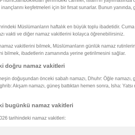
ir. PhumiSambokMoan şehrindeki camiler, İslam'ın yayılmasında ö
 inançlarını keşfetmeleri için bir fırsat sunarlar. Bunun yanında
eki Müslümanların haftalık en büyük toplu ibadetidir. Cuma 
ı vakti ve diğer namaz vakitlerini kolayca öğrenebilirsiniz.
z vakitlerini bilmek, Müslümanların günlük namaz rutinlerini 
ini bilmek, ibadetlerin zamanında yerine getirilmesini sağlar.
 doğru namaz vakitleri
in doğuşundan önceki sabah namazı, Dhuhr: Öğle namazı, güne
Maghrib: Akşam namazı, güneş battıktan hemen sonra, Isha: Yat
 bugünkü namaz vakitleri
 tarihindeki namaz vakitleri: