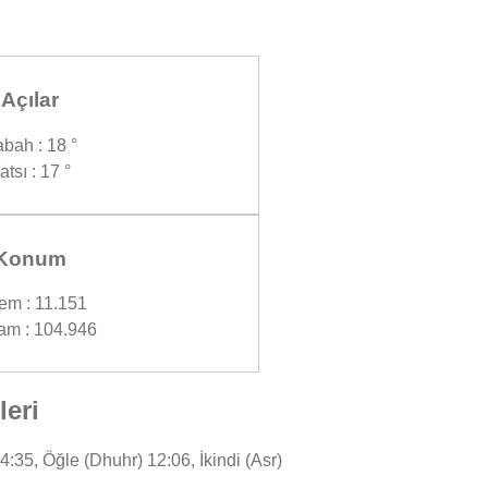
Açılar
bah : 18 °
atsı : 17 °
Konum
em : 11.151
am : 104.946
eri
35, Öğle (Dhuhr) 12:06, İkindi (Asr)