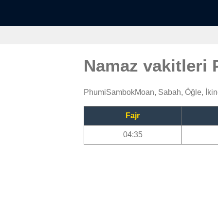
Namaz vakitler
PhumiSambokMoan, Sabah, Öğle, İkind
Fajr
04:35