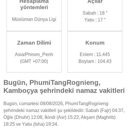
Hesaplama
Açılar
yöntemleri
Sabah : 18 °
Müslüman Dünya Ligi
Yatsı : 17 °
Zaman Dilimi
Konum
Asia/Phnom_Penh
Enlem : 11.445
(GMT +07:00)
Boylam : 104.43
Bugün, PhumiTangRognieng,
Kamboçya şehrindeki namaz vakitleri
Bugün, cumartesi 08/08/2026, PhumiTangRognieng
şehrindeki namaz vakitleri şu şekildedir: Sabah (Fajr) 04:37,
Öğle (Dhuhr) 12:08, İkindi (Asr) 15:22, Akşam (Maghrib)
18:25 ve Yatsı (Isha) 19:34.