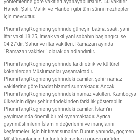
yöntemlerine göre vakitleri ayarlayabilirsiniz. Bu vakitler
Hanefi, Şafii, Maliki ve Hanbeli gibi tüm sünni mezhepler
için mevcuttur.
PhumiTangRognieng şehrinde güneşin batma saati, yani
iftar vakti 18:25, imsak vakti yani sabahın başlangıcı ise
04:27'dir. Sahur ve iftar vakitleri, Ramazan ayında
"Ramazan vakitleri" olarak da adlandırılır.
PhumiTangRognieng şehrinde farklı etnik ve kültürel
kökenlerden Müslümanlar yaşamaktadır.
PhumiTangRognieng şehrindeki camiler, şehir namaz
vakitlerine göre ibadet hizmeti sunmaktadır. Ancak,
PhumiTangRognieng şehrindeki namaz vakitleri, Kamboçya
ülkesinin diğer şehirlerindekinden farklılık gösterebilir.
PhumiTangRognieng şehrindeki camiler, İslam'ın
yayılmasında önemli bir rol oynamaktadır. Ayrıca
gayrimüslimlerin İslam'ın değerlerini ve inançlarını
keşfetmeleri için bir fırsat sunarlar. Bunun yanında, göçmen
Müslümanlar için bir topluluk merkezi görevi görürler.