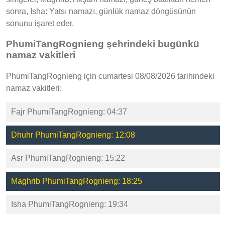
sonra, Isha: Yatsı namazı, günlük namaz döngüsünün
sonunu işaret eder.
PhumiTangRognieng şehrindeki bugünkü
namaz vakitleri
PhumiTangRognieng için cumartesi 08/08/2026 tarihindeki
namaz vakitleri:
Fajr PhumiTangRognieng: 04:37
Dhuhr PhumiTangRognieng: 12:08
Asr PhumiTangRognieng: 15:22
Maghrib PhumiTangRognieng: 18:25
Isha PhumiTangRognieng: 19:34