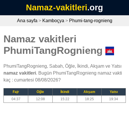
Namaz-vakitleri
.org
Ana sayfa
>
Kamboçya
>
Phumi-tang-rognieng
Namaz vakitleri
PhumiTangRognieng
PhumiTangRognieng, Sabah, Öğle, İkindi, Akşam ve Yatsı
namaz vakitleri
. Bugün PhumiTangRognieng namaz vakti
kaç : cumartesi 08/08/2026?
Fajr
Öğle
İkindi
Akşam
Yatsı
04:37
12:08
15:22
18:25
19:34