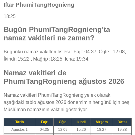
Iftar PhumiTangRognieng
18:25
Bugün PhumiTangRognieng'ta
namaz vakitleri ne zaman?
Bugünkü namaz vakitleri listesi : Fajr: 04:37, Öğle : 12:08,
İkindi :15:22 , Mağrip :18:25, Icha: 19:34.
Namaz vakitleri de
PhumiTangRognieng ağustos 2026
Namaz vakitleri PhumiTangRognieng'ye ek olarak,
aşağıdaki tablo ağustos 2026 dönemimin her günü için beş
Müslüman namazının vaktini gösteriyor.
Tarih
Fajr
Öğle
İkindi
Akşam
Yatsı
Ağustos 1
04:35
12:09
15:26
18:27
19:38