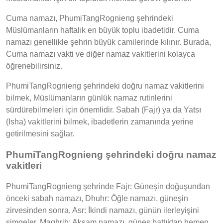
Cuma namazı, PhumiTangRognieng şehrindeki
Müslümanların haftalık en büyük toplu ibadetidir. Cuma
namazı genellikle şehrin büyük camilerinde kılınır. Burada,
Cuma namazı vakti ve diğer namaz vakitlerini kolayca
öğrenebilirsiniz.
PhumiTangRognieng şehrindeki doğru namaz vakitlerini
bilmek, Müslümanların günlük namaz rutinlerini
sürdürebilmeleri için önemlidir. Sabah (Fajr) ya da Yatsı
(Isha) vakitlerini bilmek, ibadetlerin zamanında yerine
getirilmesini sağlar.
PhumiTangRognieng şehrindeki doğru namaz
vakitleri
PhumiTangRognieng şehrinde Fajr: Güneşin doğuşundan
önceki sabah namazı, Dhuhr: Öğle namazı, güneşin
zirvesinden sonra, Asr: İkindi namazı, günün ilerleyişini
simgeler, Maghrib: Akşam namazı, güneş battıktan hemen