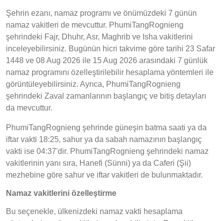
Şehrin ezanı, namaz programı ve önümüzdeki 7 günün
namaz vakitleri de mevcuttur. PhumiTangRognieng
şehrindeki Fajr, Dhuhr, Asr, Maghrib ve Isha vakitlerini
inceleyebilirsiniz. Bugünün hicri takvime göre tarihi 23 Safar
1448 ve 08 Aug 2026 ile 15 Aug 2026 arasındaki 7 günlük
namaz programını özelleştirilebilir hesaplama yöntemleri ile
görüntüleyebilirsiniz. Ayrıca, PhumiTangRognieng
şehrindeki Zaval zamanlarının başlangıç ve bitiş detayları
da mevcuttur.
PhumiTangRognieng şehrinde güneşin batma saati ya da
iftar vakti 18:25, sahur ya da sabah namazının başlangıç
vakti ise 04:37'dir. PhumiTangRognieng şehrindeki namaz
vakitlerinin yanı sıra, Hanefi (Sünni) ya da Caferi (Şii)
mezhebine göre sahur ve iftar vakitleri de bulunmaktadır.
Namaz vakitlerini özelleştirme
Bu seçenekle, ülkenizdeki namaz vakti hesaplama