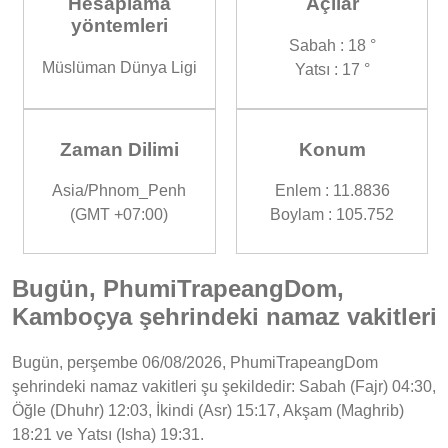
Hesaplama
Açılar
yöntemleri
Sabah : 18 °
Müslüman Dünya Ligi
Yatsı : 17 °
Zaman Dilimi
Konum
Asia/Phnom_Penh
Enlem : 11.8836
(GMT +07:00)
Boylam : 105.752
Bugün, PhumiTrapeangDom,
Kamboçya şehrindeki namaz vakitleri
Bugün, perşembe 06/08/2026, PhumiTrapeangDom
şehrindeki namaz vakitleri şu şekildedir: Sabah (Fajr) 04:30,
Öğle (Dhuhr) 12:03, İkindi (Asr) 15:17, Akşam (Maghrib)
18:21 ve Yatsı (Isha) 19:31.