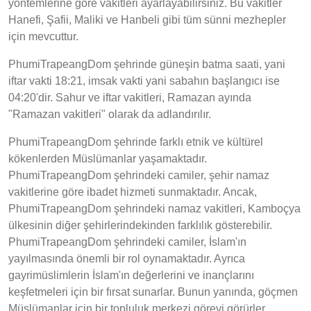
yöntemlerine göre vakitleri ayarlayabilirsiniz. Bu vakitler
Hanefi, Şafii, Maliki ve Hanbeli gibi tüm sünni mezhepler
için mevcuttur.
PhumiTrapeangDom şehrinde güneşin batma saati, yani
iftar vakti 18:21, imsak vakti yani sabahın başlangıcı ise
04:20'dir. Sahur ve iftar vakitleri, Ramazan ayında
"Ramazan vakitleri" olarak da adlandırılır.
PhumiTrapeangDom şehrinde farklı etnik ve kültürel
kökenlerden Müslümanlar yaşamaktadır.
PhumiTrapeangDom şehrindeki camiler, şehir namaz
vakitlerine göre ibadet hizmeti sunmaktadır. Ancak,
PhumiTrapeangDom şehrindeki namaz vakitleri, Kamboçya
ülkesinin diğer şehirlerindekinden farklılık gösterebilir.
PhumiTrapeangDom şehrindeki camiler, İslam'ın
yayılmasında önemli bir rol oynamaktadır. Ayrıca
gayrimüslimlerin İslam'ın değerlerini ve inançlarını
keşfetmeleri için bir fırsat sunarlar. Bunun yanında, göçmen
Müslümanlar için bir topluluk merkezi görevi görürler.