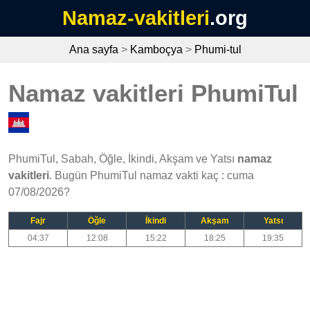
Namaz-vakitleri
.org
Ana sayfa
>
Kamboçya
>
Phumi-tul
Namaz vakitleri PhumiTul
PhumiTul, Sabah, Öğle, İkindi, Akşam ve Yatsı
namaz
vakitleri
. Bugün PhumiTul namaz vakti kaç : cuma
07/08/2026?
Fajr
Öğle
İkindi
Akşam
Yatsı
04:37
12:08
15:22
18:25
19:35