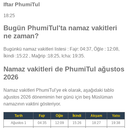
Iftar PhumiTul
18:25
Bugün PhumiTul'ta namaz vakitleri
ne zaman?
Bugünkü namaz vakitleri listesi : Fajr: 04:37, Öğle : 12:08,
İkindi :15:22 , Mağrip :18:25, Icha: 19:35.
Namaz vakitleri de PhumiTul ağustos
2026
Namaz vakitleri PhumiTul'ye ek olarak, aşağıdaki tablo
ağustos 2026 dönemimin her günü için beş Müslüman
namazının vaktini gösteriyor.
Tarih
Fajr
Öğle
İkindi
Akşam
Yatsı
Ağustos 1
04:35
12:09
15:26
18:27
19:38