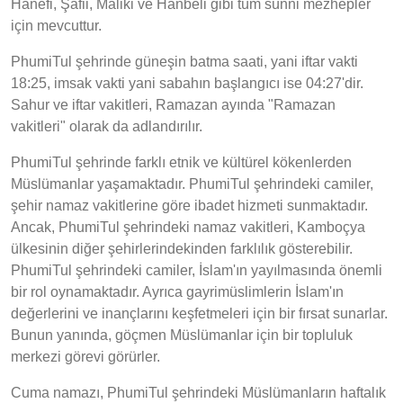
Hanefi, Şafii, Maliki ve Hanbeli gibi tüm sünni mezhepler
için mevcuttur.
PhumiTul şehrinde güneşin batma saati, yani iftar vakti
18:25, imsak vakti yani sabahın başlangıcı ise 04:27'dir.
Sahur ve iftar vakitleri, Ramazan ayında "Ramazan
vakitleri" olarak da adlandırılır.
PhumiTul şehrinde farklı etnik ve kültürel kökenlerden
Müslümanlar yaşamaktadır. PhumiTul şehrindeki camiler,
şehir namaz vakitlerine göre ibadet hizmeti sunmaktadır.
Ancak, PhumiTul şehrindeki namaz vakitleri, Kamboçya
ülkesinin diğer şehirlerindekinden farklılık gösterebilir.
PhumiTul şehrindeki camiler, İslam'ın yayılmasında önemli
bir rol oynamaktadır. Ayrıca gayrimüslimlerin İslam'ın
değerlerini ve inançlarını keşfetmeleri için bir fırsat sunarlar.
Bunun yanında, göçmen Müslümanlar için bir topluluk
merkezi görevi görürler.
Cuma namazı, PhumiTul şehrindeki Müslümanların haftalık