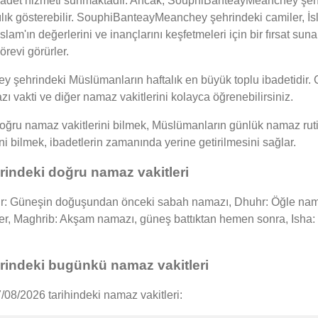
 ibadet hizmeti sunmaktadır. Ancak, SouphiBanteayMeanchey şe
lılık gösterebilir. SouphiBanteayMeanchey şehrindeki camiler, İs
slam'ın değerlerini ve inançlarını keşfetmeleri için bir fırsat s
örevi görürler.
ehrindeki Müslümanların haftalık en büyük toplu ibadetidir. 
ı vakti ve diğer namaz vakitlerini kolayca öğrenebilirsiniz.
u namaz vakitlerini bilmek, Müslümanların günlük namaz rutinle
ini bilmek, ibadetlerin zamanında yerine getirilmesini sağlar.
ndeki doğru namaz vakitleri
 Güneşin doğuşundan önceki sabah namazı, Dhuhr: Öğle namaz
eler, Maghrib: Akşam namazı, güneş battıktan hemen sonra, Isha
ndeki bugünkü namaz vakitleri
8/2026 tarihindeki namaz vakitleri: