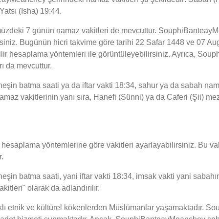
atsı (Isha) 19:44.
üzdeki 7 günün namaz vakitleri de mevcuttur. SouphiBanteayMe
irsiniz. Bugünün hicri takvime göre tarihi 22 Safar 1448 ve 07 A
ilir hesaplama yöntemleri ile görüntüleyebilirsiniz. Ayrıca, S
rı da mevcuttur.
 batma saati ya da iftar vakti 18:34, sahur ya da sabah namaz
 vakitlerinin yanı sıra, Hanefi (Sünni) ya da Caferi (Şii) mezh
esaplama yöntemlerine göre vakitleri ayarlayabilirsiniz. Bu vaki
.
batma saati, yani iftar vakti 18:34, imsak vakti yani sabahın b
tleri" olarak da adlandırılır.
ı etnik ve kültürel kökenlerden Müslümanlar yaşamaktadır. S