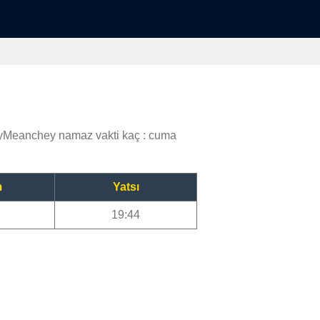
yMeanchey namaz vakti kaç : cuma
m
Yatsı
19:44