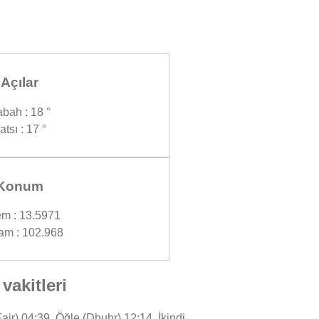
Açılar
bah : 18 °
atsı : 17 °
Konum
m : 13.5971
am : 102.968
akitleri
r) 04:39, Öğle (Dhuhr) 12:14, İkindi