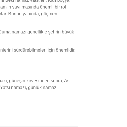
hrindeki namaz vakitleri, Kamboçya
lam'ın yayılmasında önemli bir rol
unarlar. Bunun yanında, göçmen
Cuma namazı genellikle şehrin büyük
rini sürdürebilmeleri için önemlidir.
ı, güneşin zirvesinden sonra, Asr:
: Yatsı namazı, günlük namaz