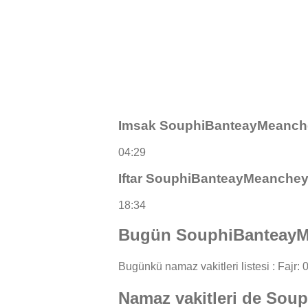
Imsak SouphiBanteayMeanch
04:29
Iftar SouphiBanteayMeanche
18:34
Bugün SouphiBanteayMe
Bugünkü namaz vakitleri listesi : Fajr: 0
Namaz vakitleri de Sou