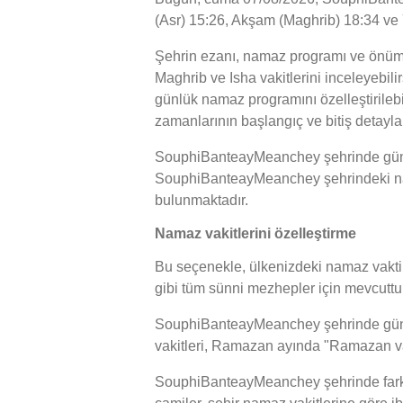
(Asr) 15:26, Akşam (Maghrib) 18:34 ve Y
Şehrin ezanı, namaz programı ve önüm
Maghrib ve Isha vakitlerini inceleyebil
günlük namaz programını özelleştirileb
zamanlarının başlangıç ve bitiş detayla
SouphiBanteayMeanchey şehrinde güneşin
SouphiBanteayMeanchey şehrindeki namaz
bulunmaktadır.
Namaz vakitlerini özelleştirme
Bu seçenekle, ülkenizdeki namaz vakti h
gibi tüm sünni mezhepler için mevcuttur
SouphiBanteayMeanchey şehrinde güneşin 
vakitleri, Ramazan ayında "Ramazan vaki
SouphiBanteayMeanchey şehrinde farkl