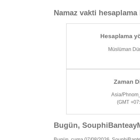
Namaz vakti hesaplama 
Hesaplama yö
Müslüman Dün
Zaman Di
Asia/Phnom
(GMT +07:
Bugün, SouphiBanteayM
Bugün, cuma 07/08/2026, SouphiBanteay