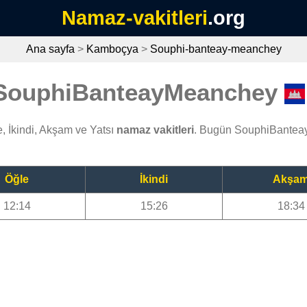
Namaz-vakitleri
.org
Ana sayfa
>
Kamboçya
>
Souphi-banteay-meanchey
i SouphiBanteayMeanchey
 İkindi, Akşam ve Yatsı
namaz vakitleri
. Bugün SouphiBantea
Öğle
İkindi
Akşa
12:14
15:26
18:34