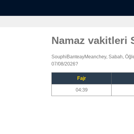
Namaz vakitler
SouphiBanteayMeanchey, Sabah, Öğle,
07/08/2026?
Fajr
04:39