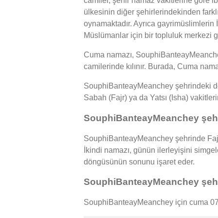
camiler, şehir namaz vakitlerine göre
ülkesinin diğer şehirlerindekinden fark
oynamaktadır. Ayrıca gayrimüslimlerin İ
Müslümanlar için bir topluluk merkezi g
Cuma namazı, SouphiBanteayMeanchey ş
camilerinde kılınır. Burada, Cuma namaz
SouphiBanteayMeanchey şehrindeki doğr
Sabah (Fajr) ya da Yatsı (Isha) vakitler
SouphiBanteayMeanchey şehri
SouphiBanteayMeanchey şehrinde Fajr:
İkindi namazı, günün ilerleyişini simg
döngüsünün sonunu işaret eder.
SouphiBanteayMeanchey şehri
SouphiBanteayMeanchey için cuma 07/0