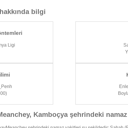
hakkında bilgi
ntemleri
ya Ligi
Sa
Y
limi
_Penh
Enle
00)
Boyl
eanchey, Kamboçya şehrindeki namaz v
Meanchey şehrindeki namaz vakitleri şu şekildedir: Sabah (Faj