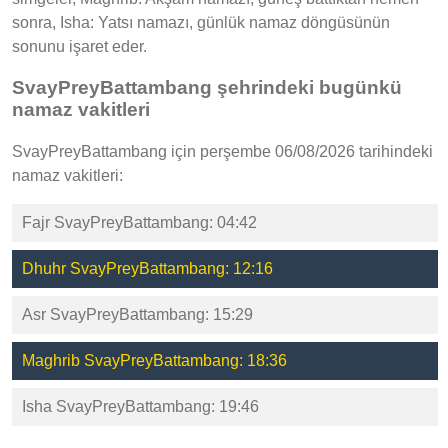
sonra, Isha: Yatsı namazı, günlük namaz döngüsünün
sonunu işaret eder.
SvayPreyBattambang şehrindeki bugünkü
namaz vakitleri
SvayPreyBattambang için perşembe 06/08/2026 tarihindeki
namaz vakitleri:
Fajr SvayPreyBattambang: 04:42
Dhuhr SvayPreyBattambang: 12:16
Asr SvayPreyBattambang: 15:29
Maghrib SvayPreyBattambang: 18:36
Isha SvayPreyBattambang: 19:46