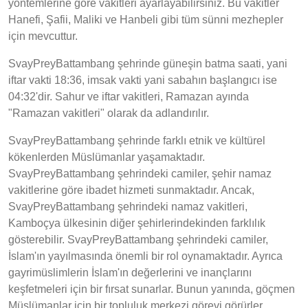
yöntemlerine göre vakitleri ayarlayabilirsiniz. Bu vakitler
Hanefi, Şafii, Maliki ve Hanbeli gibi tüm sünni mezhepler
için mevcuttur.
SvayPreyBattambang şehrinde güneşin batma saati, yani
iftar vakti 18:36, imsak vakti yani sabahın başlangıcı ise
04:32'dir. Sahur ve iftar vakitleri, Ramazan ayında
"Ramazan vakitleri" olarak da adlandırılır.
SvayPreyBattambang şehrinde farklı etnik ve kültürel
kökenlerden Müslümanlar yaşamaktadır.
SvayPreyBattambang şehrindeki camiler, şehir namaz
vakitlerine göre ibadet hizmeti sunmaktadır. Ancak,
SvayPreyBattambang şehrindeki namaz vakitleri,
Kamboçya ülkesinin diğer şehirlerindekinden farklılık
gösterebilir. SvayPreyBattambang şehrindeki camiler,
İslam'ın yayılmasında önemli bir rol oynamaktadır. Ayrıca
gayrimüslimlerin İslam'ın değerlerini ve inançlarını
keşfetmeleri için bir fırsat sunarlar. Bunun yanında, göçmen
Müslümanlar için bir topluluk merkezi görevi görürler.