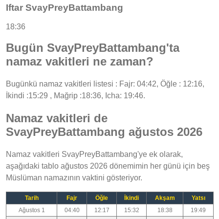
Iftar SvayPreyBattambang
18:36
Bugün SvayPreyBattambang'ta
namaz vakitleri ne zaman?
Bugünkü namaz vakitleri listesi : Fajr: 04:42, Öğle : 12:16,
İkindi :15:29 , Mağrip :18:36, Icha: 19:46.
Namaz vakitleri de
SvayPreyBattambang ağustos 2026
Namaz vakitleri SvayPreyBattambang'ye ek olarak,
aşağıdaki tablo ağustos 2026 dönemimin her günü için beş
Müslüman namazının vaktini gösteriyor.
Tarih
Fajr
Öğle
İkindi
Akşam
Yatsı
Ağustos 1
04:40
12:17
15:32
18:38
19:49