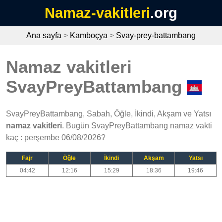
Namaz-vakitleri
.org
Ana sayfa
>
Kamboçya
>
Svay-prey-battambang
Namaz vakitleri
SvayPreyBattambang
SvayPreyBattambang, Sabah, Öğle, İkindi, Akşam ve Yatsı
namaz vakitleri
. Bugün SvayPreyBattambang namaz vakti
kaç : perşembe 06/08/2026?
Fajr
Öğle
İkindi
Akşam
Yatsı
04:42
12:16
15:29
18:36
19:46