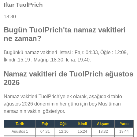
Iftar TuolPrich
18:30
Bugün TuolPrich'ta namaz vakitleri
ne zaman?
Bugünkü namaz vakitleri listesi : Fajr: 04:33, Öğle : 12:09,
İkindi :15:19 , Mağrip :18:30, Icha: 19:40.
Namaz vakitleri de TuolPrich ağustos
2026
Namaz vakitleri TuolPrich'ye ek olarak, aşağıdaki tablo
ağustos 2026 dönemimin her günü için beş Müslüman
namazının vaktini gösteriyor.
Tarih
Fajr
Öğle
İkindi
Akşam
Yatsı
Ağustos 1
04:31
12:10
15:24
18:32
19:44