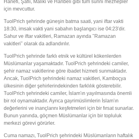
Hanefi, Şafii, Maliki ve Hanbeli gibi tüm sünni mezhepler
için mevcuttur.
TuolPrich şehrinde güneşin batma saati, yani iftar vakti
18:30, imsak vakti yani sabahın başlangıcı ise 04:23'dir.
Sahur ve iftar vakitleri, Ramazan ayında "Ramazan
vakitleri" olarak da adlandırılır.
TuolPrich şehrinde farklı etnik ve kültürel kökenlerden
Müslümanlar yaşamaktadır. TuolPrich şehrindeki camiler,
şehir namaz vakitlerine göre ibadet hizmeti sunmaktadır.
Ancak, TuolPrich şehrindeki namaz vakitleri, Kamboçya
ülkesinin diğer şehirlerindekinden farklılık gösterebilir.
TuolPrich şehrindeki camiler, İslam'ın yayılmasında önemli
bir rol oynamaktadır. Ayrıca gayrimüslimlerin İslam'ın
değerlerini ve inançlarını keşfetmeleri için bir fırsat sunarlar.
Bunun yanında, göçmen Müslümanlar için bir topluluk
merkezi görevi görürler.
Cuma namazı, TuolPrich şehrindeki Müslümanların haftalık