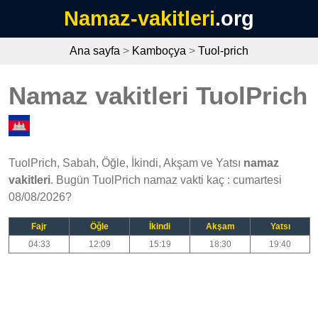
Namaz-vakitleri
.org
Ana sayfa
>
Kamboçya
>
Tuol-prich
Namaz vakitleri TuolPrich
TuolPrich, Sabah, Öğle, İkindi, Akşam ve Yatsı
namaz
vakitleri
. Bugün TuolPrich namaz vakti kaç : cumartesi
08/08/2026?
Fajr
Öğle
İkindi
Akşam
Yatsı
04:33
12:09
15:19
18:30
19:40