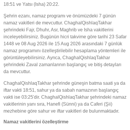
18:51 ve Yatsı (Isha) 20:22.
Şehrin ezanı, namaz programı ve önümüzdeki 7 günün
namaz vakitleri de mevcuttur. ChaghalQishlaqTakhar
şehrindeki Fajr, Dhuhr, Asr, Maghrib ve Isha vakitlerini
inceleyebilirsiniz. Bugünün hicri takvime göre tarihi 23 Safar
1448 ve 08 Aug 2026 ile 15 Aug 2026 arasındaki 7 günlük
namaz programını özelleştirilebilir hesaplama yöntemleri ile
görüntüleyebilirsiniz. Ayrıca, ChaghalQishlaqTakhar
şehrindeki Zaval zamanlarının başlangıç ve bitiş detayları
da mevcuttur.
ChaghalQishlaqTakhar şehrinde güneşin batma saati ya da
iftar vakti 18:51, sahur ya da sabah namazının başlangıç
vakti ise 03:25'dir. ChaghalQishlaqTakhar şehrindeki namaz
vakitlerinin yanı sıra, Hanefi (Sünni) ya da Caferi (Şii)
mezhebine göre sahur ve iftar vakitleri de bulunmaktadır.
Namaz vakitlerini özelleştirme