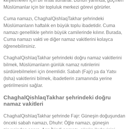
keşfetmeleri için bir fırsat sunarlar. Bunun yanında, göçmen
Müslümanlar için bir topluluk merkezi görevi görürler.
Cuma namazı, ChaghalQishlaqTakhar şehrindeki
Müslümanların haftalık en büyük toplu ibadetidir. Cuma
namazı genellikle şehrin büyük camilerinde kılınır. Burada,
Cuma namazı vakti ve diğer namaz vakitlerini kolayca
öğrenebilirsiniz.
ChaghalQishlaqTakhar şehrindeki doğru namaz vakitlerini
bilmek, Müslümanların günlük namaz rutinlerini
sürdürebilmeleri için önemlidir. Sabah (Fajr) ya da Yatsı
(Isha) vakitlerini bilmek, ibadetlerin zamanında yerine
getirilmesini sağlar.
ChaghalQishlaqTakhar şehrindeki doğru
namaz vakitleri
ChaghalQishlaqTakhar şehrinde Fajr: Güneşin doğuşundan
önceki sabah namazı, Dhuhr: Öğle namazı, güneşin