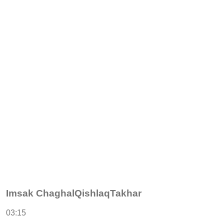
Imsak ChaghalQishlaqTakhar
03:15