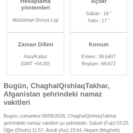
Hesaplama
Açılar
yöntemleri
Sabah : 18 °
Müslüman Dünya Ligi
Yatsı : 17 °
Zaman Dilimi
Konum
Asia/Kabul
Enlem : 36.6407
(GMT +04:30)
Boylam : 69.672
Bugün, ChaghalQishlaqTakhar,
Afganistan şehrindeki namaz
vakitleri
Bugün, cumartesi 08/08/2026, ChaghalQishlaqTakhar
şehrindeki namaz vakitleri şu şekildedir: Sabah (Fajr) 03:25,
Öğle (Dhuhr) 11:57, İkindi (Asr) 15:44, Akşam (Maghrib)