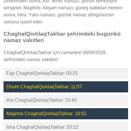
zirvesinden sonra, Asr: İkindi namazı, günün ilerleyişini
simgeler, Maghrib: Akşam namazı, güneş battıktan hemen
sonra, Isha: Yatsı namazı, günlük namaz döngüsünün
sonunu işaret eder.
ChaghalQishlaqTakhar şehrindeki bugünkü
namaz vakitleri
ChaghalQishlaqTakhar için cumartesi 08/08/2026
tarihindeki namaz vakitleri:
Fajr ChaghalQishlaqTakhar: 03:25
Dhuhr ChaghalQishlaqTakhar: 11:57
Asr ChaghalQishlaqTakhar: 15:44
Maghrib ChaghalQishlaqTakhar: 18:51
Isha ChaghalQishlaqTakhar: 20:22