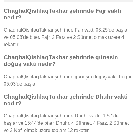
ChaghalQishlaqTakhar şehrinde Fajr vakti
nedir?
ChaghalQishlaqTakhar şehrinde Fajr vakti 03:25'de başlar
ve 05:03'de biter. Fajr, 2 Farz ve 2 Sünnet olmak üzere 4
rekattır.
ChaghalQishlaqTakhar şehrinde güneşin
doğuş vakti nedir?
ChaghalQishlaqTakhar şehrinde güneşin doğuş vakti bugün
05:03'de başlar.
ChaghalQishlaqTakhar şehrinde Dhuhr vakti
nedir?
ChaghalQishlaqTakhar şehrinde Dhuhr vakti 11:57'de
başlar ve 15:44'de biter. Dhuhr, 4 Sünnet, 4 Farz, 2 Sünnet
ve 2 Nafl olmak üzere toplam 12 rekattır.