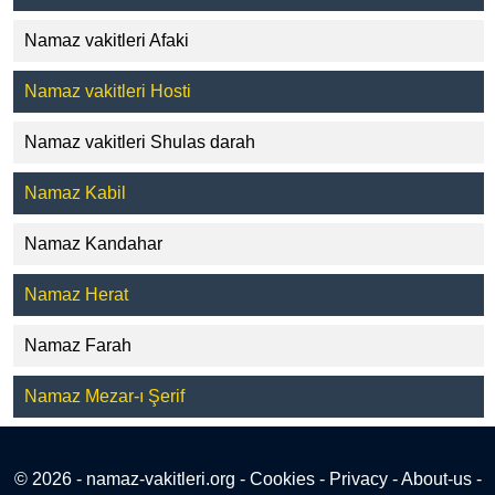
Namaz vakitleri Afaki
Namaz vakitleri Hosti
Namaz vakitleri Shulas darah
Namaz Kabil
Namaz Kandahar
Namaz Herat
Namaz Farah
Namaz Mezar-ı Şerif
© 2026 - namaz-vakitleri.org -
Cookies
-
Privacy
-
About-us
-