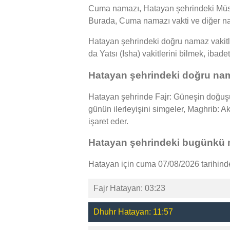
Cuma namazı, Hatayan şehrindeki Müslüm
Burada, Cuma namazı vakti ve diğer nam
Hatayan şehrindeki doğru namaz vakitle
da Yatsı (Isha) vakitlerini bilmek, ibad
Hatayan şehrindeki doğru nam
Hatayan şehrinde Fajr: Güneşin doğuşu
günün ilerleyişini simgeler, Maghrib:
işaret eder.
Hatayan şehrindeki bugünkü n
Hatayan için cuma 07/08/2026 tarihinde
Fajr Hatayan: 03:23
Dhuhr Hatayan: 11:57