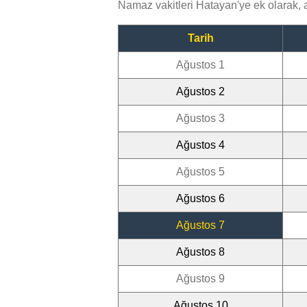
Namaz vakitleri Hatayan'ye ek olarak,
Tarih
Ağustos 1
Ağustos 2
Ağustos 3
Ağustos 4
Ağustos 5
Ağustos 6
Ağustos 7
Ağustos 8
Ağustos 9
Ağustos 10