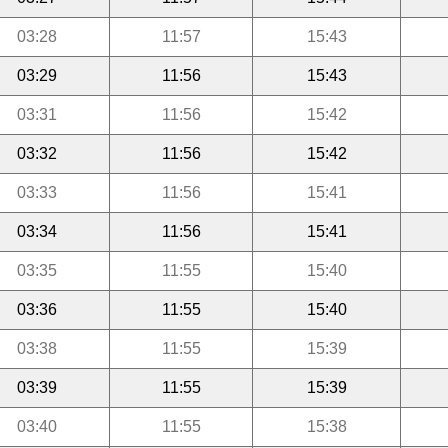
03:28
11:57
15:43
03:29
11:56
15:43
03:31
11:56
15:42
03:32
11:56
15:42
03:33
11:56
15:41
03:34
11:56
15:41
03:35
11:55
15:40
03:36
11:55
15:40
03:38
11:55
15:39
03:39
11:55
15:39
03:40
11:55
15:38