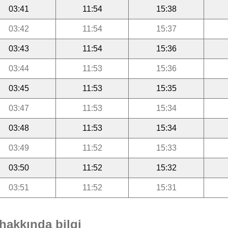
03:41
11:54
15:38
03:42
11:54
15:37
03:43
11:54
15:36
03:44
11:53
15:36
03:45
11:53
15:35
03:47
11:53
15:34
03:48
11:53
15:34
03:49
11:52
15:33
03:50
11:52
15:32
03:51
11:52
15:31
hakkında bilgi