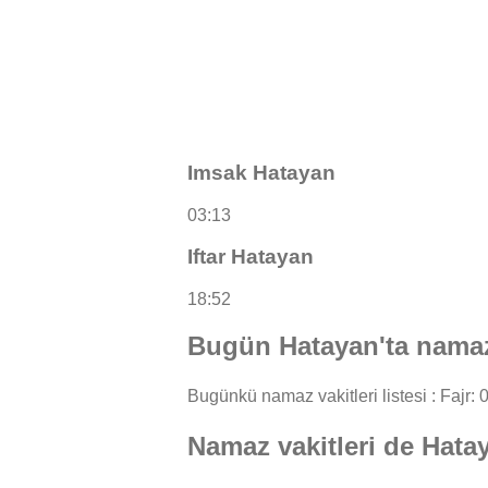
Imsak Hatayan
03:13
Iftar Hatayan
18:52
Bugün Hatayan'ta namaz
Bugünkü namaz vakitleri listesi : Fajr: 0
Namaz vakitleri de Hata