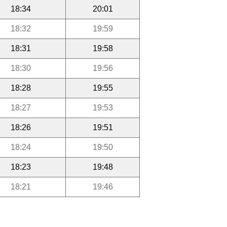
18:34
20:01
18:32
19:59
18:31
19:58
18:30
19:56
18:28
19:55
18:27
19:53
18:26
19:51
18:24
19:50
18:23
19:48
18:21
19:46