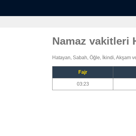
Namaz vakitleri
Hatayan, Sabah, Öğle, İkindi, Akşam v
Fajr
03:23