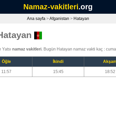
Namaz-vakitleri
.org
Ana sayfa
>
Afganistan
>
Hatayan
 Hatayan
e Yatsı
namaz vakitleri
. Bugün Hatayan namaz vakti kaç : cum
Öğle
İkindi
Akşa
11:57
15:45
18:52