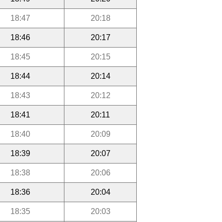
18:47
20:18
18:46
20:17
18:45
20:15
18:44
20:14
18:43
20:12
18:41
20:11
18:40
20:09
18:39
20:07
18:38
20:06
18:36
20:04
18:35
20:03