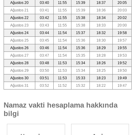
Ağustos 20
03:40
11:55
15:39
18:37
20:05
Ağustos 21
03:41
11:55
15:39
18:36
20:03
Ağustos 22
03:42
11:55
15:38
18:34
20:02
Ağustos 23
03:43
11:55
15:38
18:33
20:00
Ağustos 24
03:44
11:54
15:37
18:32
19:58
Ağustos 25
03:45
11:54
15:36
18:30
19:57
Ağustos 26
03:46
11:54
15:36
18:29
19:55
Ağustos 27
03:47
11:54
15:35
18:28
19:53
Ağustos 28
03:48
11:53
15:34
18:26
19:52
Ağustos 29
03:50
11:53
15:34
18:25
19:50
Ağustos 30
03:51
11:53
15:33
18:23
19:49
Ağustos 31
03:52
11:52
15:32
18:22
19:47
Namaz vakti hesaplama hakkında
bilgi