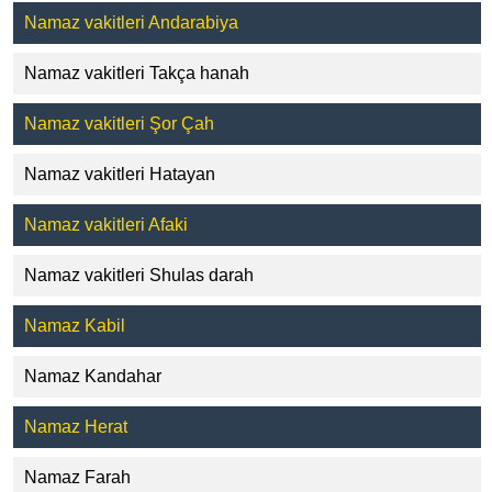
Namaz vakitleri Andarabiya
Namaz vakitleri Takça hanah
Namaz vakitleri Şor Çah
Namaz vakitleri Hatayan
Namaz vakitleri Afaki
Namaz vakitleri Shulas darah
Namaz Kabil
Namaz Kandahar
Namaz Herat
Namaz Farah