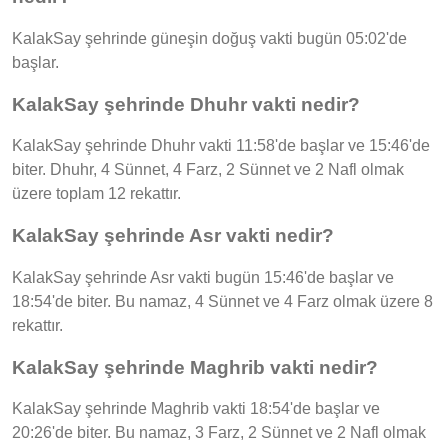
KalakSay şehrinde güneşin doğuş vakti bugün 05:02'de
başlar.
KalakSay şehrinde Dhuhr vakti nedir?
KalakSay şehrinde Dhuhr vakti 11:58'de başlar ve 15:46'de
biter. Dhuhr, 4 Sünnet, 4 Farz, 2 Sünnet ve 2 Nafl olmak
üzere toplam 12 rekattır.
KalakSay şehrinde Asr vakti nedir?
KalakSay şehrinde Asr vakti bugün 15:46'de başlar ve
18:54'de biter. Bu namaz, 4 Sünnet ve 4 Farz olmak üzere 8
rekattır.
KalakSay şehrinde Maghrib vakti nedir?
KalakSay şehrinde Maghrib vakti 18:54'de başlar ve
20:26'de biter. Bu namaz, 3 Farz, 2 Sünnet ve 2 Nafl olmak