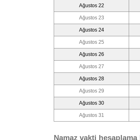
Ağustos 22
Ağustos 23
Ağustos 24
Ağustos 25
Ağustos 26
Ağustos 27
Ağustos 28
Ağustos 29
Ağustos 30
Ağustos 31
Namaz vakti hesaplama 