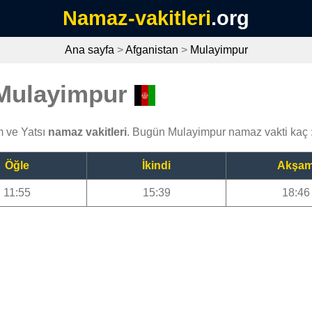
Namaz-vakitleri
.org
Ana sayfa
>
Afganistan
>
Mulayimpur
 Mulayimpur
m ve Yatsı
namaz vakitleri
. Bugün Mulayimpur namaz vakti kaç
Öğle
İkindi
Akşa
11:55
15:39
18:46