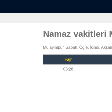
Namaz vakitleri
Mulayimpur, Sabah, Öğle, İkindi, Akşa
Fajr
03:28