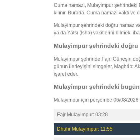
Cuma namazı, Mulayimpur şehrindeki Mü
kılınır. Burada, Cuma namazı vakti ve d
Mulayimpur şehrindeki doğru namaz vaki
ya da Yatsı (Isha) vakitlerini bilmek, i
Mulayimpur şehrindeki doğru 
Mulayimpur şehrinde Fajr: Güneşin doğ
günün ilerleyişini simgeler, Maghrib:
işaret eder.
Mulayimpur şehrindeki bugünk
Mulayimpur için perşembe 06/08/2026 ta
Fajr Mulayimpur: 03:28
Dhuhr Mulayimpur: 11:55