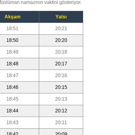
üslüman namazının vaktini gösteriyor.
Akşam
Yatsı
18:51
20:21
18:50
20:20
18:49
20:18
18:48
20:17
18:47
20:16
18:46
20:15
18:45
20:13
18:44
20:12
18:43
20:11
18:42
20:09