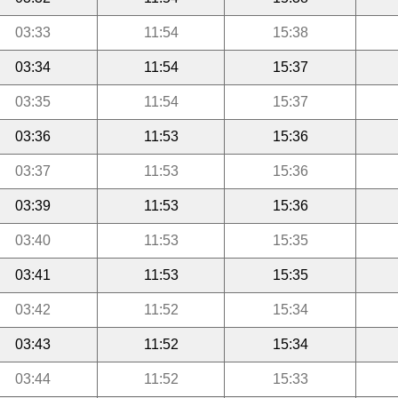
03:33
11:54
15:38
03:34
11:54
15:37
03:35
11:54
15:37
03:36
11:53
15:36
03:37
11:53
15:36
03:39
11:53
15:36
03:40
11:53
15:35
03:41
11:53
15:35
03:42
11:52
15:34
03:43
11:52
15:34
03:44
11:52
15:33