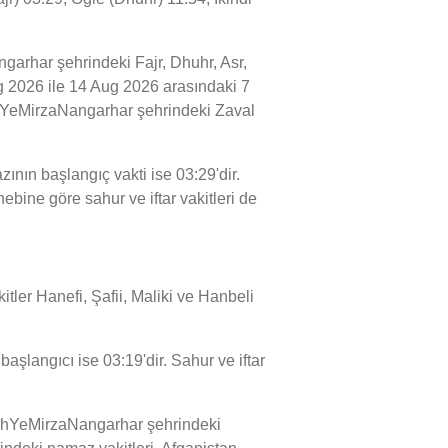
arhar şehrindeki Fajr, Dhuhr, Asr,
ug 2026 ile 14 Aug 2026 arasındaki 7
lahYeMirzaNangarhar şehrindeki Zaval
nın başlangıç vakti ise 03:29'dir.
bine göre sahur ve iftar vakitleri de
tler Hanefi, Şafii, Maliki ve Hanbeli
şlangıcı ise 03:19'dir. Sahur ve iftar
lahYeMirzaNangarhar şehrindeki