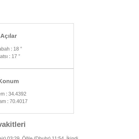
Açılar
bah : 18 °
atsı : 17 °
Konum
m : 34.4392
am : 70.4017
kitleri
) 03:29, Öğle (Dhuhr) 11:54, İkindi