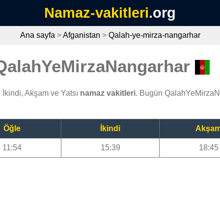
Namaz-vakitleri
.org
Ana sayfa
>
Afganistan
>
Qalah-ye-mirza-nangarhar
 QalahYeMirzaNangarhar
İkindi, Akşam ve Yatsı
namaz vakitleri
. Bugün QalahYeMirzaNa
Öğle
İkindi
Akşa
11:54
15:39
18:45