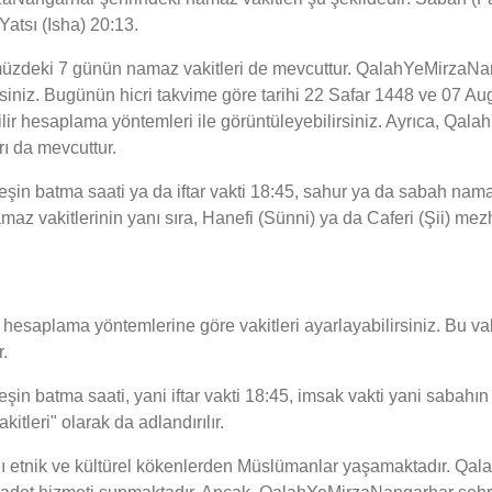
atsı (Isha) 20:13.
zdeki 7 günün namaz vakitleri de mevcuttur. QalahYeMirzaNang
irsiniz. Bugünün hicri takvime göre tarihi 22 Safar 1448 ve 07 A
ilir hesaplama yöntemleri ile görüntüleyebilirsiniz. Ayrıca, Qa
rı da mevcuttur.
 batma saati ya da iftar vakti 18:45, sahur ya da sabah namazı
vakitlerinin yanı sıra, Hanefi (Sünni) ya da Caferi (Şii) mezhe
esaplama yöntemlerine göre vakitleri ayarlayabilirsiniz. Bu vaki
.
batma saati, yani iftar vakti 18:45, imsak vakti yani sabahın ba
tleri" olarak da adlandırılır.
ı etnik ve kültürel kökenlerden Müslümanlar yaşamaktadır. Qa