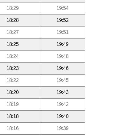
18:29
19:54
18:28
19:52
18:27
19:51
18:25
19:49
18:24
19:48
18:23
19:46
18:22
19:45
18:20
19:43
18:19
19:42
18:18
19:40
18:16
19:39